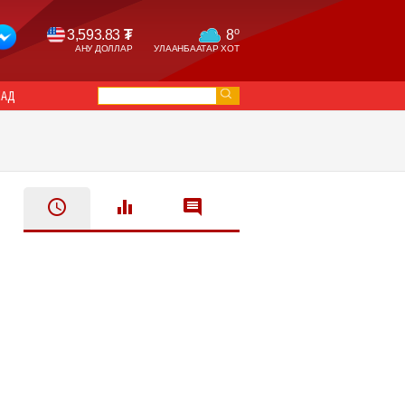
o
3,593.83
₮
8
АНУ ДОЛЛАР
УЛААНБААТАР ХОТ
САД