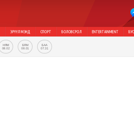
Г
ЭРҮҮЛ МЭНД
СПОРТ
БОЛОВСРОЛ
ENTERTAINMENT
БУ
НЯМ
БЯМ
БАА
08.02
08.01
07.31