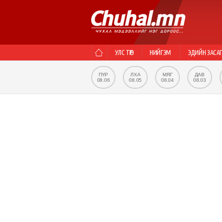
УЛС ТӨР
НИЙГЭМ
ЭДИЙН ЗАСА
ПҮР
ЛХА
МЯГ
ДАВ
08.06
08.05
08.04
08.03