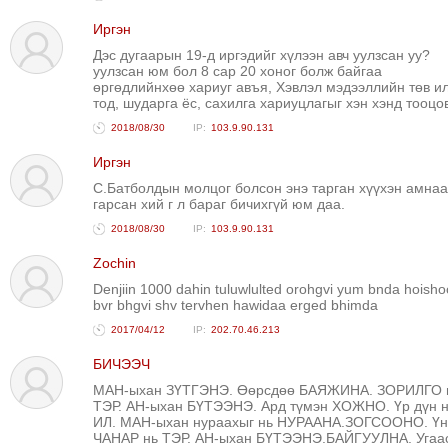
Иргэн
Дэс дугаарын 19-д иргэдийг хүлээн авч уулзсан уу?
уулзсан юм бол 8 сар 20 хоног болж байгаа
өргөдлийнхөө хариуг авъя, Хэвлэл мэдээллийн төв и
тод, шударга ёс, сахилга хариуцлагыг хэн хэнд тооцо
2018/08/30
103.9.90.131
Иргэн
С.Батболдын молцог болсон энэ тарган хүүхэн амнаа
гарсан хий г л бараг бичихгүй юм даа.
2018/08/30
103.9.90.131
Zochin
Denjiin 1000 dahin tuluwlulted orohgvi yum bnda hoisho
bvr bhgvi shv tervhen hawidaa erged bhimda
2017/04/12
202.70.46.213
БИЧЭЭЧ
МАН-ыхан ЗҮТГЭНЭ. Өөрсдөө БАЯЖИНА. ЗОРИЛГО 
ТЭР. АН-ыхан БҮТЭЭНЭ. Ард түмэн ХОЖНО. Үр дүн 
ИЛ. МАН-ыхан нураахыг нь НУРААНА.ЗОГСООНО. Үн
ЧАНАР нь ТЭР. АН-ыхан БҮТЭЭНЭ.БАЙГУУЛНА. Угаа