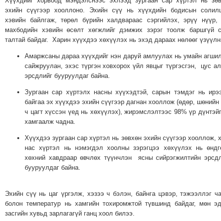
Хүүхдийг хорвоод мэндэлснээс эхлээд зургаан сар хүртэл нь зө
ТОЙРОНД
эхийн сүүгээр хооллоно. Эхийн сүү нь хүүхдийн бодисын солил
ГРАНАТ
хэвийн байлгаж, төрөл бүрийн халдвараас сэргийлэх, эрүү нүүр,
махбодийн хэвийн өсөлт хөгжлийг дэмжих зэрэг тоолж баршгүй 
ДЭЛБЭРСЭН
талтай байдаг. Харин хүүхдээ хөхүүлэх нь эхэд дараах нөлөөг үзүүлн
ОСЛЫН
ЭРГЭН
Амаржсаны дараа хүүхдийг нэн даруй амлуулах нь умайн агши
сайжруулан, эхэс түргэн ховхорох үйл явцыг түргэсгэн, цус а
ТОЙРОНД
эрсдлийг бууруулдаг байна.
ТӨВСИЙН
Зургаан сар хүртэлх насны хүүхэдтэй, сарын тэмдэг нь ирэ
ТОДОТГОЛЫН
байгаа эх хүүхдээ эхийн сүүгээр дагнан хооллож (өдөр, шөнийн
ЭРГЭН
ч цагт хүссэн үед нь хөхүүлэх), жирэмслэлтээс 98% үр дүнтэй
ТОЙРОНД
хамгаалж чадна.
ЕРӨНХИЙЛӨГЧИЙН
Хүүхдээ зургаан сар хүртэл нь зөвхөн эхийн сүүгээр хооллож, 
СОНГУУЛИЙН
нас хүртэл нь нэмэгдэл хоолны зэрэгцээ хөхүүлэх нь өндг
ЭРГЭН
хөхний хавдраар өвчлөх түүнчлэн ясны сийрэгжилтийн эрсд
бууруулдаг байна.
ТОЙРОНД
29
ДҮГЭЭР
Эхийн сүү нь цаг үргэлж, хэзээ ч бэлэн, байнга цэвэр, тэжээллэг ч
болон температур нь хамгийн тохиромжтой түвшинд байдаг, мөн э
СУРГУУЛИЙН
засгийн хувьд зарлагагүй ганц хоол билээ.
ЭРГЭН