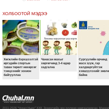
ХОЛБООТОЙ МЭДЭЭ
Хөгжлийн бэрхшээлтэй
Чанасан махыг
Сургуулийн орчинд
иргэдийн спортын
хөргөгчинд 3-4 өдөр
маск зүүж, гар
таван төрөлт нөхөрсөг
хадгална
халдваргүйтгэж
тэмцээнийг зохион
хэвшүүлэхийг зөвл
байгууллаа
байна
2011-2026 “Чухал Ньюс” ХХК. Зохиогчийн эрх хуулиар хамгаалагдсан. Мэдээ