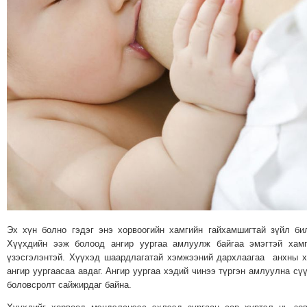
МЭДЭХҮЙ
ТЕХНОЛОГИ
ЭРДЭНЭТ
ҮЙЛДВЭРИЙН
ЭРГЭН
ТОЙРОНД
ХАВРЫН
ЧУУЛГАНЫ
ЭРГЭН
ТОЙРОНД
"ОУВС"-
ИЙН
ЭРГЭН
Эх хүн болно гэдэг энэ хорвоогийн хамгийн гайхамшигтай зүйл би
ТОЙРОНД
Хүүхдийн ээж болоод ангир уургаа амлуулж байгаа эмэгтэй хам
үзэсгэлэнтэй. Хүүхэд шаардлагатай хэмжээний дархлаагаа анхны 
"ЖИ
ангир уургаасаа авдаг. Ангир уургаа хэдий чинээ түргэн амлуулна сү
ТАЙМ"ЫН
боловсролт сайжирдаг байна.
ЭРГЭН