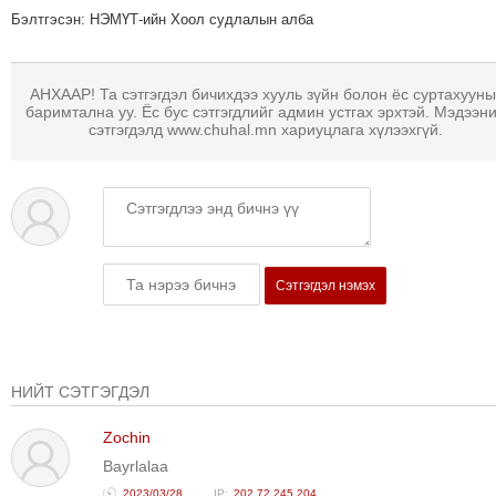
Бэлтгэсэн: НЭМҮТ-ийн Хоол судлалын алба
ТОЙРОНД
ЗӨРЧЛИЙН
ХУУЛИЙН
АНХААР! Та сэтгэгдэл бичихдээ хууль зүйн болон ёс суртахууны
ЭРГЭН
баримтална уу. Ёс бус сэтгэгдлийг админ устгах эрхтэй. Мэдээн
сэтгэгдэлд www.chuhal.mn хариуцлага хүлээхгүй.
ТОЙРОНД
ЕРӨНХИЙЛӨГЧИЙН
СОНГУУЛЬ-2017
Сэтгэгдэл нэмэх
НИЙТ СЭТГЭГДЭЛ
Zochin
Bayrlalaa
2023/03/28
202.72.245.204