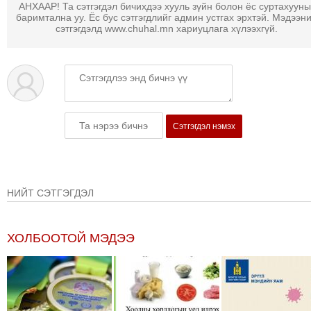
АНХААР! Та сэтгэгдэл бичихдээ хууль зүйн болон ёс суртахууны
ТОЙРОНД
баримтална уу. Ёс бус сэтгэгдлийг админ устгах эрхтэй. Мэдээн
ГРАНАТ
сэтгэгдэлд www.chuhal.mn хариуцлага хүлээхгүй.
ДЭЛБЭРСЭН
ОСЛЫН
ЭРГЭН
ТОЙРОНД
ТӨВСИЙН
Сэтгэгдэл нэмэх
ТОДОТГОЛЫН
ЭРГЭН
ТОЙРОНД
ЕРӨНХИЙЛӨГЧИЙН
НИЙТ СЭТГЭГДЭЛ
СОНГУУЛИЙН
ЭРГЭН
ТОЙРОНД
ХОЛБООТОЙ МЭДЭЭ
29
ДҮГЭЭР
СУРГУУЛИЙН
ЭРГЭН