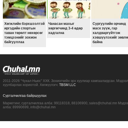
ТОЙРОНД
ЗӨРЧЛИЙН
ХУУЛИЙН
Хөгжлийн бэрхшээлтэй
Чанасан махыг
Сургуулийн орчинд
ЭРГЭН
иргэдийн спортын
хөргөгчинд 3-4 өдөр
маск зүүж, гар
таван төрөлт нөхөрсөг
хадгална
халдваргүйтгэж
ТОЙРОНД
тэмцээнийг зохион
хэвшүүлэхийг зөвл
байгууллаа
байна
ЕРӨНХИЙЛӨГЧИЙН
СОНГУУЛЬ-2017
2011-2026 “Чухал Ньюс” ХХК. Зохиогчийн эрх хуулиар хамгаалагдсан. Мэдээ
хуулбарлах хориотой. Хөгжүүлэгч:
TBSM LLC
Сурталчилгаа байршуулах
Маркетинг, сурталчилгаа алба: 99118318, 88106900, sales@chuhal.mn Мэдэ
алба: 89990699, info@chuhal.mn