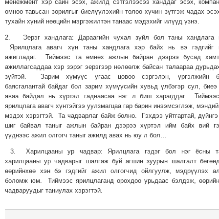
менежмент хэр сайн эсэх, ажилд сэтгэлээсээ ханддаг эсэх, компа
МЭДЭХҮЙ
өмнөө тавьсан зорилгыг биелүүлэхийн төлөө хүчин зүтгэж чадах эсэ
тухайн хүний нөөцийн мэргэжилтэн танаас мэдэхийг илүүд үзнэ.
ТЕХНОЛОГИ
ЭРДЭНЭТ
2. Эерэг хандлага: Дараагийн чухал зүйл бол таны хандлага 
Ярилцлага авагч хүн таны хандлага хэр байх нь вэ гэдгийг 
ҮЙЛДВЭРИЙН
ажигладаг. Тиймээс та өмнөх ажлын байран дээрээ бусад хамт
ЭРГЭН
ажиллагсаддаа хэр зэрэг эерэгээр нөлөөлж байсан талаараа дурьда
ТОЙРОНД
зүйтэй. Зарим хүмүүс угаас цовоо сэргэлэн, үргэлжийн б
баясгалантай байдаг бол зарим хүмүүсийн хувьд үлбэгэр сул, биеэ
ХАВРЫН
яваа байдал нь хүртэл гаднаасаа нэг л биш харагддаг. Тиймээ
ЧУУЛГАНЫ
ярилцлага авагч хүнтэйгээ уулзмагцаа гар барин инээмсэглэж, мэндий
ЭРГЭН
мэдэх хэрэгтэй. Та чадварлаг байж болно. Гэхдээ уйтгартай, дүйнг
ТОЙРОНД
шиг байвал таныг ажлын байран дээрээ хүртэл ийм байх вий гэ
үүднээс ажил олгогч таныг ажилд авах нь юу л бол…
"ОУВС"-
ИЙН
3. Харилцааны ур чадвар: Ярилцлага гэдэг бол нэг ёсны т
харилцааны ур чадварыг шалгаж буй агшин зуурын шалгалт бөгөө
ЭРГЭН
өөрийнхөө хэн бэ гэдгийг ажил олгогчид ойлгуулж, мэдрүүлэх а
ТОЙРОНД
боломж юм. Тиймээс ярилцлаганд орохдоо урьдаас бэлдэж, өөрий
"ЖИ
чадваруудыг таниулах хэрэгтэй.
ТАЙМ"ЫН
ЭРГЭН