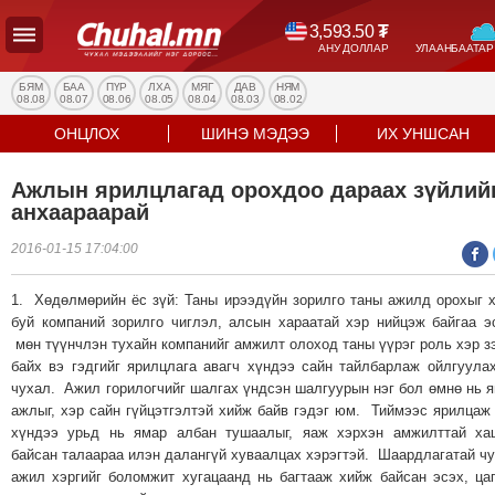
3,593.50
₮
АНУ ДОЛЛАР
УЛААНБААТАР
УЛС
ТӨР
БЯМ
БАА
ПҮР
ЛХА
МЯГ
ДАВ
НЯМ
08.08
08.07
08.06
08.05
08.04
08.03
08.02
НИЙГЭМ
ОНЦЛОХ
ШИНЭ МЭДЭЭ
ИХ УНШСАН
ЭДИЙН
ЗАСАГ
Ажлын ярилцлагад орохдоо дараах зүйлий
ЭРҮҮЛ
анхаараарай
МЭНД
2016-01-15 17:04:00
СПОРТ
БОЛОВСРОЛ
1. Хөдөлмөрийн ёс зүй: Таны ирээдүйн зорилго таны ажилд орохыг 
ENTERTAINMENT
буй компаний зорилго чиглэл, алсын хараатай хэр нийцэж байгаа э
мөн түүнчлэн тухайн компанийг амжилт олоход таны үүрэг роль хэр з
ДЭЛХИЙН
байх вэ гэдгийг ярилцлага авагч хүндээ сайн тайлбарлаж ойлгуула
МЭДЭЭ
чухал. Ажил горилогчийг шалгах үндсэн шалгуурын нэг бол өмнө нь 
БИЗНЕС
ажлыг, хэр сайн гүйцэтгэлтэй хийж байв гэдэг юм. Тиймээс ярилцаж
МЭДЭЭ
хүндээ урьд нь ямар албан тушаалыг, яаж хэрхэн амжилттай ха
байсан талаараа илэн далангүй хуваалцах хэрэгтэй. Шаардлагатай ч
НИЙСЛЭЛ
ажил хэргийг боломжит хугацаанд нь багтааж хийж байсан эсэх, ца
ТАНИН