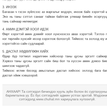
МЭДЭХҮЙ
3. ИНЭЭХ
ТЕХНОЛОГИ
Багахан ч гэсэн зүйлсээс аз жаргалыг мэдэрч, инээж байх хэрэгтэй ш
Энэ нь таны сэтгэл санааг тайван байлгаж улмаар биеийн эсэргүү
ЭРДЭНЭТ
тань сайнаар нөлөөлдөг.
ҮЙЛДВЭРИЙН
4. АМИН ДЭМТЭЙ ХООЛ ИДЭХ
ЭРГЭН
Өөрт хэрэгтэй амин дэмийг хоол хүнснээсээ авах хэрэгтэй. Тэглээ 
ТОЙРОНД
нэг төрлийн хүнсийг ихээр хэрэглэж болохгүй. Тиймээс та эхлээд юу 
ХАВРЫН
хэрэгтэйгээ сайн судлаарай.
ЧУУЛГАНЫ
5. ДАСГАЛ ХӨДӨЛГӨӨН ХИЙХ
ЭРГЭН
Өдөр бүр тогтмол хөдөлгөөн хийснээр таны цусны эргэлт сайжир
ТОЙРОНД
Хэрвээ таны цусны эргэлт сайн биш бол та хүссэн амин дэмээ би
шингээж чадахгүй.
"ОУВС"-
Тиймээс өглөө босоод амьсгалын дасгал хийхээс эхлээд бага ба
ИЙН
дасгал хйиж хэвшээрэй.
ЭРГЭН
ТОЙРОНД
"ЖИ
АНХААР! Та сэтгэгдэл бичихдээ хууль зүйн болон ёс суртахууны
баримтална уу. Ёс бус сэтгэгдлийг админ устгах эрхтэй. Мэдээн
ТАЙМ"ЫН
сэтгэгдэлд www.chuhal.mn хариуцлага хүлээхгүй.
ЭРГЭН