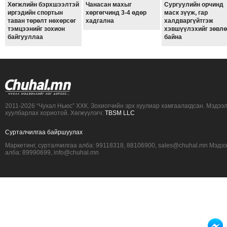
Хөгжлийн бэрхшээлтэй
Чанасан махыг
Сургуулийн орчинд
ТОЙРОНД
иргэдийн спортын
хөргөгчинд 3-4 өдөр
маск зүүж, гар
таван төрөлт нөхөрсөг
хадгална
халдваргүйтгэж
ЗӨРЧЛИЙН
тэмцээнийг зохион
хэвшүүлэхийг зөвл
ХУУЛИЙН
байгууллаа
байна
ЭРГЭН
ТОЙРОНД
ЕРӨНХИЙЛӨГЧИЙН
СОНГУУЛЬ-2017
2011-2026 “Чухал Ньюс” ХХК. Зохиогчийн эрх хуулиар хамгаалагдсан. Мэдээ
хуулбарлах хориотой. Хөгжүүлэгч:
TBSM LLC
Сурталчилгаа байршуулах
Маркетинг, сурталчилгаа алба: 99118318, 88106900, sales@chuhal.mn Мэдэ
алба: 89990699, info@chuhal.mn