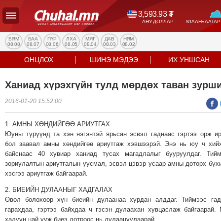
3,593.93
₮
АНУ ДОЛЛАР
УЛААНБААТАР
УЛС
ТӨР
БЯМ
БАА
ПҮР
ЛХА
МЯГ
ДАВ
НЯМ
08.08
08.07
08.06
08.05
08.04
08.03
08.02
НИЙГЭМ
ОНЦЛОХ
ШИНЭ МЭДЭЭ
ИХ УНШСАН
ЭДИЙН
ЗАСАГ
Ханиад хүрэхгүйн тулд мөрдөх таван зурш
ЭРҮҮЛ
2016-01-20 15:52:00
МЭНД
СПОРТ
1. АМНЫ ХӨНДИЙГӨӨ АРИУТГАХ
БОЛОВСРОЛ
Юуны түрүүнд та хэн нэгэнтэй ярьсан эсвэл гаднаас гэртээ орж и
ENTERTAINMENT
бол заавал амны хөндийгөө ариутгаж хэвшээрэй. Энэ нь юу ч хий
байснаас 40 хувиар ханиад тусах магадлалыг бууруулдаг. Тийм
ДЭЛХИЙН
зориулалтын ариутгалын уусмал, эсвэл цэвэр усаар амны доторх бүх
МЭДЭЭ
хэсгээ ариутгаж байгаарай.
БИЗНЕС
2. БИЕИЙН ДУЛААНЫГ ХАДГАЛАХ
МЭДЭЭ
Өвөл болохоор хүн биеийн дулаанаа хурдан алддаг. Тиймээс га
НИЙСЛЭЛ
гарахдаа, гэртээ байхдаа ч гэсэн дулаахан хувцаслаж байгаарай.
халуун цай ууж биеэ дотроос нь дулаацуулаарай.
ТАНИН