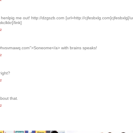
 henlpig me out! http://dzgszb.com [url=http://cjfesbxlg.com]cjfesbxlg[/ur
kclkkr[/link]
42
/whvsvmawq.com">Soneome</a> with brains speaks!
42
right?
42
out that.
42