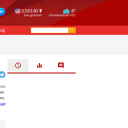
o
3,593.90
₮
8
АНУ ДОЛЛАР
УЛААНБААТАР ХОТ
САД
гэл
ат,
их,
сын
.