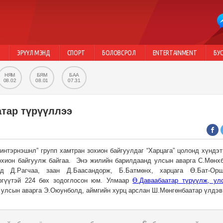
Г
ЭРҮҮЛ МЭНД
СПОРТ
БОЛОВСРОЛ
ENTERTAINMENT
БУ
НЯМ
БЯМ
БАА
08.02
08.01
07.31
атар түрүүллээ
нтэрнэшнл” групп хамтран зохион байгуулдаг “Харцага” цолонд хүндэт
охион байгуулж байгаа. Энэ жилийн барилдаанд улсын аварга С.Мөнхб
д Д.Рагчаа, заан Д.Баасандорж, Б.Батмөнх, харцага Ө.Бат-Орш
ргүүтэй 224 бөх зодоглосон юм. Улмаар
Ө.Даваабаатар түрүүлж, ул
т улсын аварга Э.Оюунболд, аймгийн хурц арслан Ш.Мөнгөнбаатар үлдэв