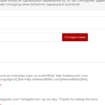
 зүйн болон ёс суртахууныг баримтална уу. Ёс бус сэтгэгдлийг адми
ний сэтгэгдэлд www.chuhal.mn хариуцлага хүлээхгүй.
Сэтгэгдэл нэмэх
 such an everyday topic so enahrtlling! http://uakaoueim.com
oxgvlq[/url] [link=http://afwmsdfbfds.com]afwmsdfbfds[/link]
42
p://egqxdo.com">brhgetin</a> up my day. Thanks for taking the time.
42