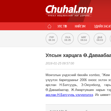
УЛС ТӨР
НИЙГЭМ
ЭДИЙН ЗАСА
ПҮР
ЛХА
МЯГ
ДАВ
08.06
08.05
08.04
08.03
Улсын харцага Ө.Давааба
2016-01-25 09:57:00
Монголын үндэсний бөхийн холбоо, “Жем и
үзүүлэх барилдааныг 2006 оноос эхлэн з
арслан Н.Батсуурь, Э.Оюунболд, гарь
Ө.Даваабаатар, Ж.Амартүвшин нарын тэ
арслан Н.Батсуурь үзүүрлэлээ
. Их шөвөг