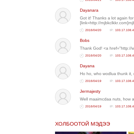
Dayanara
Got it! Thanks a lot again for
[link=http://mjbkclkkr.com]mjb
2016/04/20
103.17.108.
Bobs
Thank God! <a href="http:/
2016/04/20
103.17.108.
Dayana
Ho ho, who wodlua thunk it, 
2016/04/19
103.17.108.
Jermajesty
Well maaimcdaa nuts, how ab
2016/04/19
103.17.108.
ХОЛБООТОЙ МЭДЭЭ