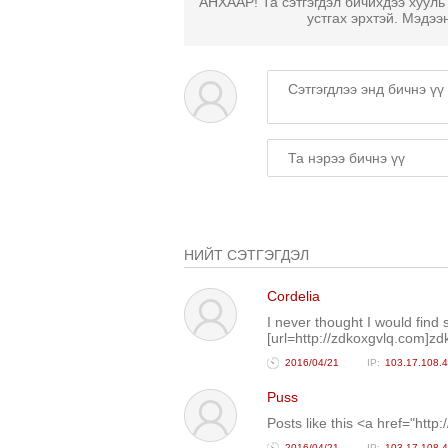
АНХААР! Та сэтгэгдэл бичихдээ хууль
устгах эрхтэй. Мэдээ
НИЙТ СЭТГЭГДЭЛ
Cordelia
I never thought I would find
[url=http://zdkoxgvlq.com]zdk
2016/04/21
103.17.108.
Puss
Posts like this <a href="htt
2016/04/21
103.17.108.