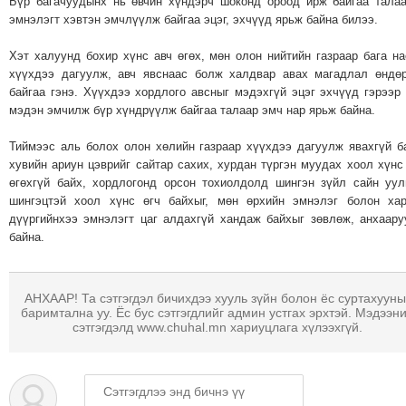
Бүр багачуудынх нь өвчин хүндэрч шоконд ороод ирж байгаа тала
ТОЙРОНД
эмнэлэгт хэвтэн эмчлүүлж байгаа эцэг, эхчүүд ярьж байна билээ.
ГРАНАТ
ДЭЛБЭРСЭН
Хэт халуунд бохир хүнс авч өгөх, мөн олон нийтийн газраар бага н
хүүхдээ дагуулж, авч явснаас болж халдвар авах магадлал өндө
ОСЛЫН
байгаа гэнэ. Хүүхдээ хордлого авсныг мэдэхгүй эцэг эхчүүд гэрээр
ЭРГЭН
мэдэн эмчилж бүр хүндрүүлж байгаа талаар эмч нар ярьж байна.
ТОЙРОНД
Тиймээс аль болох олон хөлийн газраар хүүхдээ дагуулж явахгүй б
ТӨВСИЙН
хувийн ариун цэврийг сайтар сахих, хурдан түргэн муудах хоол хүнс
ТОДОТГОЛЫН
өгөхгүй байх, хордлогонд орсон тохиолдолд шингэн зүйл сайн уул
ЭРГЭН
шингэцтэй хоол хүнс өгч байхыг, мөн өрхийн эмнэлэг болон ха
ТОЙРОНД
дүүргийнхээ эмнэлэгт цаг алдахгүй хандаж байхыг зөвлөж, анхаар
байна.
ЕРӨНХИЙЛӨГЧИЙН
СОНГУУЛИЙН
ЭРГЭН
АНХААР! Та сэтгэгдэл бичихдээ хууль зүйн болон ёс суртахууны
ТОЙРОНД
баримтална уу. Ёс бус сэтгэгдлийг админ устгах эрхтэй. Мэдээн
сэтгэгдэлд www.chuhal.mn хариуцлага хүлээхгүй.
29
ДҮГЭЭР
СУРГУУЛИЙН
ЭРГЭН