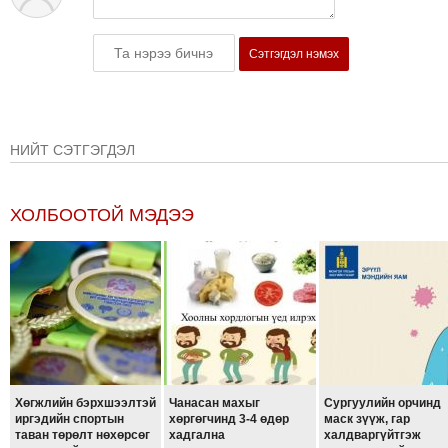
ТОЙРОНД
ЗӨРЧЛИЙН
Сэтгэгдэл нэмэх
ХУУЛИЙН
ЭРГЭН
ТОЙРОНД
ЕРӨНХИЙЛӨГЧИЙН
НИЙТ СЭТГЭГДЭЛ
СОНГУУЛЬ-2017
ХОЛБООТОЙ МЭДЭЭ
Хөгжлийн бэрхшээлтэй
Чанасан махыг
Сургуулийн орчинд
иргэдийн спортын
хөргөгчинд 3-4 өдөр
маск зүүж, гар
таван төрөлт нөхөрсөг
хадгална
халдваргүйтгэж