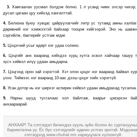
МЭДЭХҮЙ
3.
Хамгаалах уусмал бэлдэж болно. 1 л усанд чимх элсэр чихэр,
дусал цагаан цуу хийхэд хангалттай.
ТЕХНОЛОГИ
4.
Белизна буюу хувцас цайруулагчийг литр ус тутамд амны халба
ЭРДЭНЭТ
дөрөвний нэг хэмжээтэй байхаар тооцож хийгээрэй. Энэ нь шавж
ҮЙЛДВЭРИЙН
сэргийлж, бактерийг устгаж өгдөг.
ЭРГЭН
5.
Цэцэгний усыг өдөрт нэг удаа солино.
ТОЙРОНД
ХАВРЫН
6.
Цэцгийг анх вааранд хийхдээ хурц хутга эсвэл хайчаар ташуу 
зүсч хийвэл илүү удаан амьдарна.
ЧУУЛГАНЫ
ЭРГЭН
7.
Цэцгэнд орон зай хэрэгтэй. Хэт олон цэцэг нэг вааранд байвал ху
ТОЙРОНД
үхнэ. Тиймээс нэг вааранд 10-аас дээш цэцэг хийх хэрэггүй.
"ОУВС"-
8.
Усан дотор нь нэг ширхэг аспирин хийвэл удаан амьдрахад тусална.
ИЙН
9.
Нарны шууд тусгалаас хол байлгаж, ваарыг цэвэрхэн бай
ЭРГЭН
анхаараарай.
ТОЙРОНД
"ЖИ
ТАЙМ"ЫН
АНХААР! Та сэтгэгдэл бичихдээ хууль зүйн болон ёс суртахууны
баримтална уу. Ёс бус сэтгэгдлийг админ устгах эрхтэй. Мэдээн
ЭРГЭН
сэтгэгдэлд www.chuhal.mn хариуцлага хүлээхгүй.