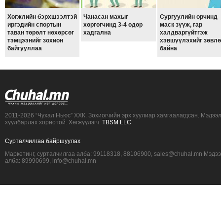
ТОЙРОНД
Хөгжлийн бэрхшээлтэй
Чанасан махыг
Сургуулийн орчинд
ЗӨРЧЛИЙН
иргэдийн спортын
хөргөгчинд 3-4 өдөр
маск зүүж, гар
таван төрөлт нөхөрсөг
хадгална
халдваргүйтгэж
ХУУЛИЙН
тэмцээнийг зохион
хэвшүүлэхийг зөвл
ЭРГЭН
байгууллаа
байна
ТОЙРОНД
ЕРӨНХИЙЛӨГЧИЙН
СОНГУУЛЬ-2017
2011-2026 “Чухал Ньюс” ХХК. Зохиогчийн эрх хуулиар хамгаалагдсан. Мэдээ
хуулбарлах хориотой. Хөгжүүлэгч:
TBSM LLC
Сурталчилгаа байршуулах
Маркетинг, сурталчилгаа алба: 99118318, 88106900, sales@chuhal.mn Мэдэ
алба: 89990699, info@chuhal.mn