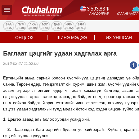
3,593.83
₮
АНУ ДОЛЛАР
УЛААНБААТАР
УЛС
ТӨР
БАА
ПҮР
ЛХА
МЯГ
ДАВ
НЯМ
БЯМ
08.07
08.06
08.05
08.04
08.03
08.02
08.01
НИЙГЭМ
ОНЦЛОХ
ШИНЭ МЭДЭЭ
ИХ УНШСАН
ЭДИЙН
ЗАСАГ
Баглаат цэцгийг удаан хадгалах арга
ЭРҮҮЛ
2016-02-27 11:52:00
МЭНД
СПОРТ
Ертөнцийн амьд сарнай болсон бүсгүйчүүд цэцгэнд дарагдах үе ой
БОЛОВСРОЛ
байна. Төрсөн өдөр, тэмдэглэлт ой, хурим, шинэ жил, бүсгүйчүүдийн 
ENTERTAINMENT
эсвэл зүгээр л энгийн өдөр ч гэсэн хамаагүй бэлгэнд авсан а
цэцэгнүүдээ гэртээ тавихад харагдах байдал нь ч, өрөөгөөр тархах 
ДЭЛХИЙН
нь ч сайхан байдаг. Харин сэтгэлийг чинь сэргээсэн, анхилуун үнэрт
МЭДЭЭ
цэцгээ удаан хадгалахын тулд мэдэх ёстой хэд хэдэн бяцхан зүйлс би
БИЗНЕС
1.
Цэцгээ аваад аль болох хурдан усанд хий.
МЭДЭЭ
2.
Ваарандаа бага зэргийн бүлээн ус хийгээрэй. Хүйтэн, крантн
НИЙСЛЭЛ
цэцгийг хурдан үхүүлнэ.
ТАНИН