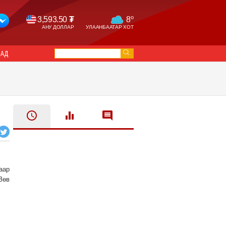
o
3,593.50
₮
8
АНУ ДОЛЛАР
УЛААНБААТАР ХОТ
САД
аар
Зөв