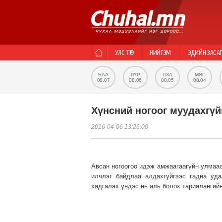
УЛС ТӨР
НИЙГЭМ
ЭДИЙН ЗАСА
БАА
ПҮР
ЛХА
МЯГ
08.07
08.06
08.05
08.04
Хүнсний ногоог муудахгүй
2016-04-06 13:26:00
Авсан ногоогоо идэж амжаагаагүйн улмаас 
илчлэг байдлаа алдахгүйгээс гадна уд
хадгалах үндэс нь аль болох тариалангий