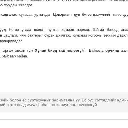
оо муудаж эхэлдэг.
хадгалах хугацаа уртсгадаг Цэвэрлэгч дун бүтээгдэхүүнийг танилцу
ууд Ногоо угаах шидэт нунтаг хэмээн нэрлэж байгаа бөгөөд энэ
н цацлага, нян бактерыг бүрэн арилгаж, хүнсний ногооны өөрийн дархл
даашруулдаг
с гаргаж авсан тул
Хүний
биед
гаж
нөлөөгүй
、
Байгаль
орчинд
ээл
 байсаар байна.
 зүйн болон ёс суртахууныг баримтална уу. Ёс бус сэтгэгдлийг адми
ний сэтгэгдэлд www.chuhal.mn хариуцлага хүлээхгүй.