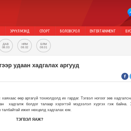
Г
ЭРҮҮЛ МЭНД
СПОРТ
БОЛОВСРОЛ
ENTERTAINMENT
БУ
ДАВ
НЯМ
БЯМ
08.03
08.02
08.01
гээр удаан хадгалах аргууд
хаяхаас өөр аргагүй тохиолдолд их гардаг. Тэгвэл ногоог зөв хадгалсн
аан хадгалж болдог талаар хэрэгтэй мэдээлэл хүргэх гэж байна. 
н талбайтай ижил нөхцөлд хадгалах юм.
ТЭГВЭЛ ЯАЖ?