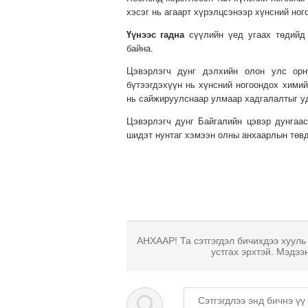
хэсэг нь агаарт хүрэлцсэнээр хүнсний ног
Үүнээс
гадна
сүүлийн үед угаах төдийд 
байна.
Цэвэрлэгч дунг дэлхийн олон улс орн
бүтээгдэхүүн нь хүнсний ногоондох химий
нь сайжируулснаар улмаар хадгалалтыг у
Цэвэрлэгч дунг Байгалийн цэвэр дунгаа
шидэт нунтаг хэмээн олны анхаарлын төвд
АНХААР! Та сэтгэгдэл бичихдээ хууль
устгах эрхтэй. Мэдээ