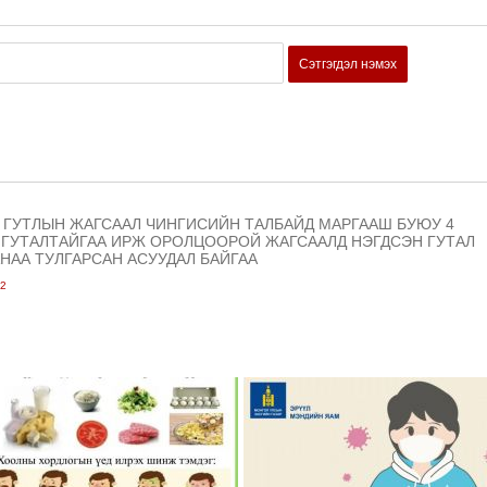
Сэтгэгдэл нэмэх
 ГУТЛЫН ЖАГСААЛ ЧИНГИСИЙН ТАЛБАЙД МАРГААШ БУЮУ 4
Ү ГУТАЛТАЙГАА ИРЖ ОРОЛЦООРОЙ ЖАГСААЛД НЭГДСЭН ГУТАЛ
НАА ТУЛГАРСАН АСУУДАЛ БАЙГАА
42