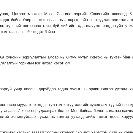
уван, Цагаан манжин Мөөг, Сонгино зэргийг Сонингийн цаасанд б
рдаг байна.Учир нь гэвэл цаас нь агаарыг сайн нэвтрүүлдэгээс гадна ч
 нь хүнсний ногооноос гарч буй чийгийг гадагшлуулж чаддаггүйн улм
шалтгааны нэг болгодог байна.
 ба хүнсний зориулалтын амсар нь битүү уутыг сонгох нь зүйтэй.Мөн 
дгалалтын горимын нэг чухал хэсэг юм.
вэргүй учир авсан даруйдаа гадна хусыг нь арчин гялгар уутанд х
эсгээсээ муудаж эхэлдэг тул гол хатуу хэсгийг зүсэн авч түүний оронд
угацаань 7 хоногоор удаашрах болно. Мөн байцаа болон салатны навчн
оотой холилгүйгээр тусад нь гялгар уутанд хийж голыг доош харуу
хэрчмэл хэсгийг заавал хоолны скочоор скочдох хэрэгтэй.Учир нь хэрч