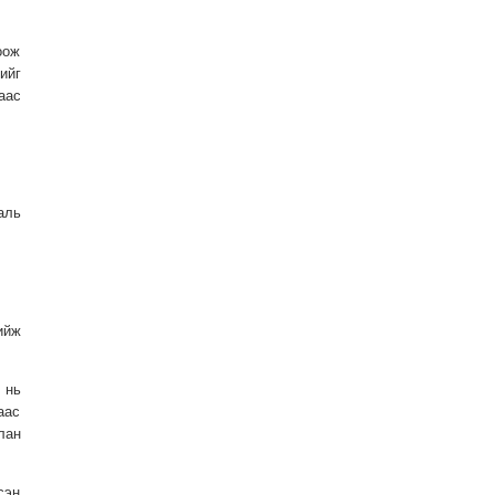
оож
ийг
аас
аль
ийж
 нь
аас
лан
сэн