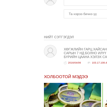
НИЙТ СЭТГЭГДЭЛ
ХӨГЖЛИЙН ГАРЦ ХАЙСАН
САРЫН 7 НД БОЛНО ИЛҮ
БҮРИЙН ЦААНА ХЭЛЭХ СА
2016/04/06
103.17.108.
ХОЛБООТОЙ МЭДЭЭ