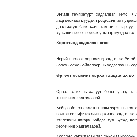
Энгийн темпратурт хадгалдаг Төмс, Лу
хадгалснаар муудах процесснь илт удааши
даалгахгүй байх сайн талтай.Гялгар уут
хүнсний ногоог норгож улмаар муудах гол 
Хөргөчинд хадгалах ногоо
Нарийн ногоог хөргөчинд хадгалах ёстой
болох босоо байдалаар нь хадгалах нь ха
Өргөст хэмхийг хэрхэн хадгалах вэ
Өргөст хэмх нь халуун болон усанд тэс
хөргөчинд хадгалаарай.
Байцаа болон салатны навч зэрэг нь гол х
нойтон сальфитекхийн орхивол хадгалах х
этиленхий ялгарч байдаг тул бусад ног
хөргөчинд хадгалаарай.
Хоолонд хэрэглэсэн тал хүнсний ногооны 