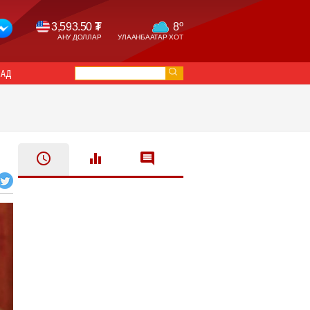
o
3,593.50
₮
8
АНУ ДОЛЛАР
УЛААНБААТАР ХОТ
САД