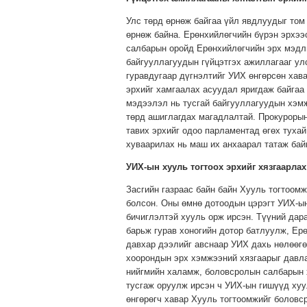
Улс төрд өрнөж байгаа үйл явдлуудыг том
өрнөж байна. Ерөнхийлөгчийн бүрэн эрхээ
салбарын оройд Ерөнхийлөгчийн эрх мэдл
байгууллагуудын гүйцэтгэх ажиллагааг ул
гуравдугаар дүгнэлтийг УИХ өнгөрсөн хав
эрхийг хамгаалах асуудал яригдаж байгаа 
мэдээлэл нь тусгай байгууллагуудын хэмж
төрд ашиглагдах магадлалтай. Прокурорын
тавих эрхийг одоо парламентад өгөх тухай
хуваарилах нь маш их анхаарал татаж бай
УИХ-ын хууль тогтоох эрхийг хязгаарлах
Засгийн газраас байн байн Хууль тогтоом
болсон. Оны өмнө дотоодын цэрэгт УИХ-ы
бичиглэлтэй хууль орж ирсэн. Түүний дара
барьж гурав хоногийн дотор батлуулж, Ерө
давхар дээлийг авснаар УИХ дахь нөлөөгө
хоорондын эрх хэмжээний хязгаарыг давла
нийгмийн халамж, боловсролын салбарын х
тусгаж оруулж ирсэн ч УИХ-ын гишүүд хуу
өнгөрөгч хавар Хууль тогтоомжийг боловср