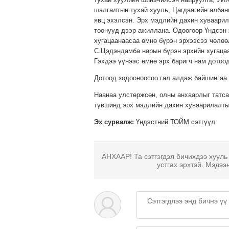
шалгалтын тухай хууль, Цагдаагийн албан
явц эхэлсэн. Эрх мэдлийн дахин хуваарил
тоонууд дээр ажиллана. Одоогоор Үндсэн 
хугацаанаасаа өмнө бүрэн эрхээсээ чөлөө
С.Цэдэндамба нарын бүрэн эрхийн хугацаа
Гэхдээ үүнээс өмнө эрх баригч нам дотоо
Дотоод зодооноосоо гал алдаж байшингаа 
Наанаа улстөржсөн, олны анхаарлыг татса
түвшинд эрх мэдлийн дахин хуваарилалты
Эх сурвалж:
Үндэстний ТОЙМ сэтгүүл
АНХААР! Та сэтгэгдэл бичихдээ хууль
устгах эрхтэй. Мэдээ