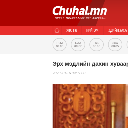
УЛС ТӨР
НИЙГЭМ
ЭДИЙН ЗАСА
БЯМ
БАА
ПҮР
ЛХА
08.08
08.07
08.06
08.05
Эрх мэдлийн дахин хуваа
2023-10-16 09:37:00