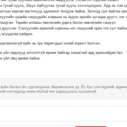
ы тухай хууль, Шүүх байгуулах тухай хууль хэлэлцэгдэнэ. Ард нь том ү
алтын хөрсөө институуд одооноос бэлдэж байна. Эхлээд сул байгаа оро
хуулийн цэцийн гишүүдийн хоёрынх нь бүрэн эрхийн хугацаа дуусч, нэг 
лөгдсөн. Төрийн албаны зөвлөлийн дарга болон зөвлөлийн гишүүн
 дууссан. Сонгуулийн ерөнхий хорооны нэг гишүүний орон тоо сул байна
д асуудлаа шийднэ.
шатаачихгүй байх нь эрх баригчдын эхний зорилт болсон.
н үйл явдлууд зогсолтгүй өрнөж байхад хөшигний ард ерөнхийдөө бүх
н үйл явц өрнөж байна.
 зүйн болон ёс суртахууныг баримтална уу. Ёс бус сэтгэгдлийг адми
ний сэтгэгдэлд www.chuhal.mn хариуцлага хүлээхгүй.