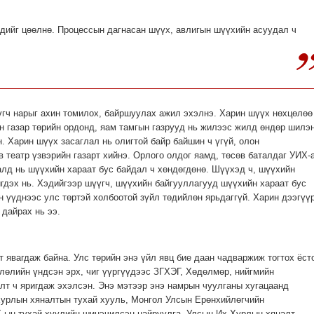
ийг цөөлнө. Процессын дагнасан шүүх, авлигын шүүхийн асуудал ч
гч нарыг ахин томилох, байршуулах ажил эхэлнэ. Харин шүүх нөхцөлөө
н газар төрийн ордонд, яам тамгын газрууд нь жилээс жилд өндөр шилэ
. Харин шүүх засаглал нь олигтой байр байшин ч үгүй, олон
 театр үзвэрийн газарт хийнэ. Орлого олдог яамд, төсөв баталдаг УИХ-
алд нь шүүхийн хараат бус байдал ч хөндөгдөнө. Шүүхэд ч, шүүхийн
йгдэх нь. Хэдийгээр шүүгч, шүүхийн байгууллагууд шүүхийн хараат бус
 үүднээс улс төртэй холбоотой зүйл төдийлөн ярьдаггүй. Харин дээгүү
 дайрах нь ээ.
 явагдаж байна. Улс төрийн энэ үйл явц бие даан чадваржиж тогтох ёст
влөлийн үндсэн эрх, чиг үүргүүдээс ЗГХЭГ, Хөдөлмөр, нийгмийн
т ч яригдаж эхэлсэн. Энэ мэтээр энэ намрын чуулганы хугацаанд
Хурлын хяналтын тухай хууль, Монгол Улсын Ерөнхийлөгчийн
Х-ын тухай хуулийн шинэчилсэн найруулга, Улсын Их Хурлын хяналт