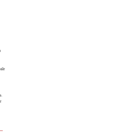
н
ийг
ө.
т