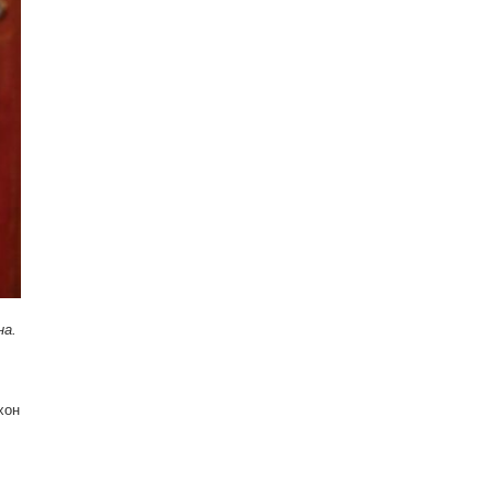
на.
хон