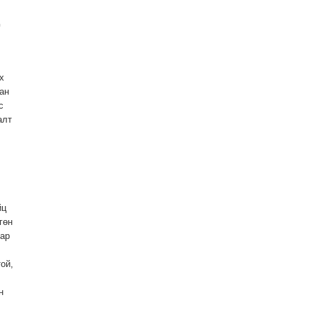
х
ан
с
алт
йц
гөн
зар
ой,
н