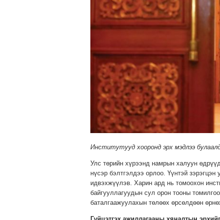
Институтууд хооронд эрх мэдлээ булаалд
Улс төрийн хүрээнд намрын халуун өдрүүд
нүсэр бэлтгэлдээ орлоо. Үүнтэй зэрэгцэн 
идвэхжүүлэв. Харин ард нь томоохон инст
байгууллагуудын сул орон тооны томилгоо
баталгаажуулахын төлөөх өрсөлдөөн өрнө
Гүйцэтгэх ажиллагааны хяналтын эрхий