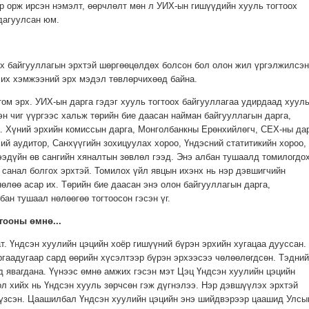
ар орж ирсэн нэмэлт, өөрчлөлт мөн л УИХ-ын гишүүдийн хууль тогтоох
дагуулсан юм.
оох байгууллагын эрхтэй шөргөөцөлдөх болсон бол олон жил үргэлжилсэн
 их хэмжээний эрх мэдэл төвлөрчихөөд байна.
том эрх. УИХ-ын дарга гэдэг хууль тогтоох байгууллагаа удирдаад хуул
эн чиг үүргээс хальж төрийн бие даасан найман байгууллагын дарга,
. Хүний эрхийн комиссын дарга, Монголбанкны Ерөнхийлөгч, СЕХ-ны дар
ий аудитор, Санхүүгийн зохицуулах хороо, Үндэсний статитикийн хороо,
ээдүйн өв сангийн хяналтын зөвлөл гээд. Энэ албан тушаалд томилогдо
 санал болгох эрхтэй. Томилох үйл явцын ихэнх нь нэр дэвшигчийн
өлөө асар их. Төрийн бие даасан энэ олон байгууллагын дарга,
ан тушаал нөлөөгөө тогтоосон гэсэн үг.
гооны өмнө...
. Үндсэн хуулийн цэцийн хоёр гишүүний бүрэн эрхийн хугацаа дууссан.
гаадугаар сард өөрийн хүсэлтээр бүрэн эрхээсээ чөлөөлөгдсөн. Тэдний
д явагдана. Үүнээс өмнө амжих гэсэн мэт Цэц Үндсэн хуулийн цэцийн
л хийх нь Үндсэн хууль зөрчсөн гэж дүгнэлээ. Нэр дэвшүүлэх эрхтэй
 үзсэн. Цаашилбал Үндсэн хуулийн цэцийн энэ шийдвэрээр цаашид Улсы