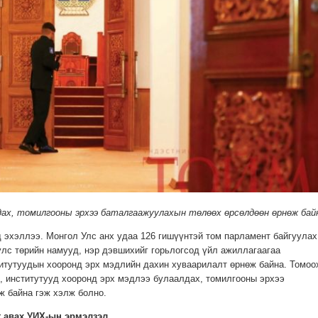
ах, томилгооны эрхээ баталгаажуулахын төлөөх өрсөлдөөн өрнөж бай
 эхэллээ. Монгол Улс анх удаа 126 гишүүнтэй том парламент байгуулах
улс төрийн намууд, нэр дэвшихийг горьлогсод үйл ажиллагаагаа
итутуудын хооронд эрх мэдлийн дахин хуваарилалт өрнөж байна. Томоо
, институтууд хооронд эрх мэдлээ булаалдах, томилгооны эрхээ
ж байна гэж хэлж болно.
г авах УИХ-ын эрмэлзэл