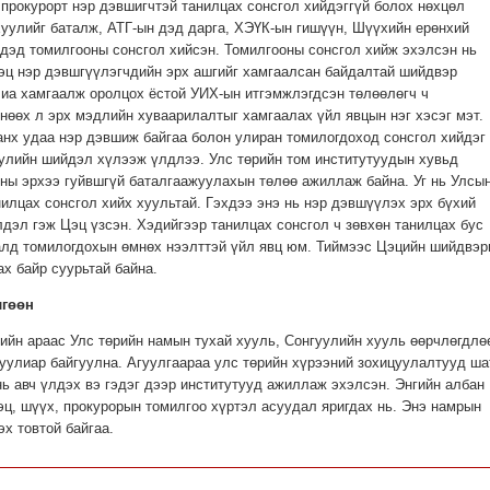
прокурорт нэр дэвшигчтэй танилцах сонсгол хийдэггүй болох нөхцөл
хуулийг баталж, АТГ-ын дэд дарга, ХЭҮК-ын гишүүн, Шүүхийн ерөнхий
дэд томилгооны сонсгол хийсэн. Томилгооны сонсгол хийж эхэлсэн нь
эц нэр дэвшгүүлэгчдийн эрх ашгийг хамгаалсан байдалтай шийдвэр
лиа хамгаалж оролцох ёстой УИХ-ын итгэмжлэгдсэн төлөөлөгч ч
нөөх л эрх мэдлийн хуваарилалтыг хамгаалах үйл явцын нэг хэсэг мэт.
нх удаа нэр дэвшиж байгаа болон улиран томилогдоход сонсгол хийдэг
хуулийн шийдэл хүлээж үлдлээ. Улс төрийн том институтуудын хувьд
ны эрхээ гуйвшгүй баталгаажуулахын төлөө ажиллаж байна. Уг нь Улсы
илцах сонсгол хийх хуультай. Гэхдээ энэ нь нэр дэвшүүлэх эрх бүхий
дэл гэж Цэц үзсэн. Хэдийгээр танилцах сонсгол ч зөвхөн танилцах бус
алд томилогдохын өмнөх нээлттэй үйл явц юм. Тиймээс Цэцийн шийдвэр
х байр суурьтай байна.
лгөөн
ийн араас Улс төрийн намын тухай хууль, Сонгуулийн хууль өөрчлөгдлө
уулиар байгуулна. Агуулгаараа улс төрийн хүрээний зохицуулалтууд ша
нь авч үлдэх вэ гэдэг дээр институтууд ажиллаж эхэлсэн. Энгийн албан
ц, шүүх, прокурорын томилгоо хүртэл асуудал яригдах нь. Энэ намрын
х товтой байгаа.