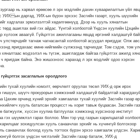
 зургаар нь харвал ерөөсөө л эрх мэдлийн дахин хуваарилалтын үйл явц
с УИХын даргад, УИХ-ын бүрэн эрхээс Засгийн газарт, хууль шүүхийн
ийг хадгалах эрмэлзэлтэй хөдөлгөөнүүд. Дээр нь хууль хяналтын
с төрд ашиглах вий гэх айдас. Үүнтэй холбоотой Үндсэн хуулийн Цэцийн
ар хүлээж аваагүй. Гүйцэтгэх ажиллагааны явцад иргэний халдашгүй бай
ч улстөрчдийг тагнаж чагнасантай холбоотой асуудал яригддаг. Олж авс
ээнд яригдахаас өмнө нийгмийн сүлжээнд тарчихдаг. Том сэдэв, том ул
 хяналтаас мэдээлэл нь түгэж, ашиглагдаж байгаа гүйцэтгэх ажилд хян
 ч яригдаж байна. Энэ жишээнээс харахад л эрх мэдлийг одоо хэрхэн
на.
 гүйцэтгэх засаглалын оролдлого
жийн тухай хуулийн нэмэлт, өөрчлөлт оруулах төсөл УИХ-д орж ирэх
н гишүүн, шүүгч прокурорын хэмжээний халдашгүй байдалтай харагдаху
а Цахим орчинд хүний эрхийг хамгаалах тухай хуулийг Засгийн газар өр
нхийлөгч хууль баталсан процесст нь хориг тавьж буцаасан. Засгийн га
ө батжуулж, хүссэн хуулиа батлуулах хэмжээнд хүрсэнээр институт
а гэх шүүмжлэл гарах боллоо. Мөн тэр үед газрын харилцаатай холбоот
арилцааг зохицуулсан хууль санаачлах эрхийг нь хүчингүй болгохоор
ль санаачлах болоод хууль тогтоох бүрэн эрхээ хамгаалж үлдсэн. Хари
онгуй болгох үндсэн чиглэлийг Засгийн газар баталж, УИХ-д