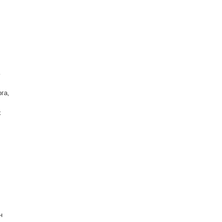
ь
га,
х
н