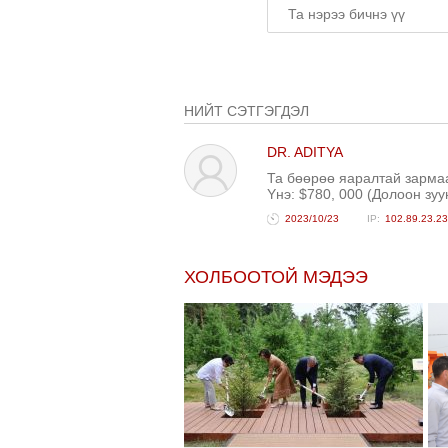
НИЙТ СЭТГЭГДЭЛ
DR. ADITYA
Та бөөрөө яаралтай зарм
Yнэ: $780, 000 (Долоон зу
2023/10/23
102.89.23.2
ХОЛБООТОЙ МЭДЭЭ