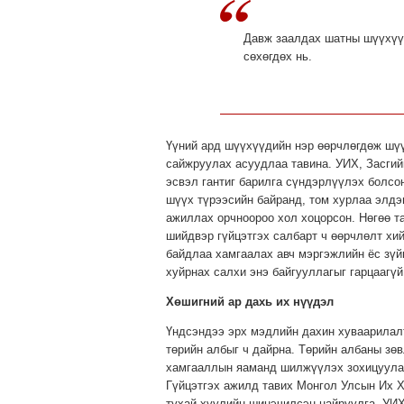
Давж заалдах шатны шүүхүүд
сөхөгдөх нь.
Үүний ард шүүхүүдийн нэр өөрчлөгдөж шүү
сайжруулах асуудлаа тавина. УИХ, Засгий
эсвэл гантиг барилга сүндэрлүүлэх болсон
шүүх түрээсийн байранд, том хурлаа элдэв
ажиллах орчноороо хол хоцорсон. Нөгөө т
шийдвэр гүйцэтгэх салбарт ч өөрчлөлт хи
байдлаа хамгаалах авч мэргэжлийн ёс зүйн
хуйрнах салхи энэ байгууллагыг гарцаагүй
Хөшигний ар дахь их нүүдэл
Үндсэндээ эрх мэдлийн дахин хуваарилалт
төрийн албыг ч дайрна. Төрийн албаны зө
хамгааллын яаманд шилжүүлэх зохицуулал
Гүйцэтгэх ажилд тавих Монгол Улсын Их 
тухай хуулийн шинэчилсэн найруулга, УИ