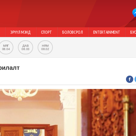
Г
ЭРҮҮЛ МЭНД
СПОРТ
БОЛОВСРОЛ
ENTERTAINMENT
БУ
МЯГ
ДАВ
НЯМ
08.04
08.03
08.02
рилалт