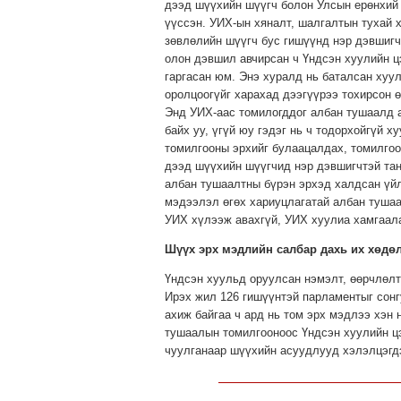
дээд шүүхийн шүүгч болон Улсын ерөнхий 
үүссэн. УИХ-ын хяналт, шалгалтын тухай 
зөвлөлийн шүүгч бус гишүүнд нэр дэвшигч
олон дэвшил авчирсан ч Үндсэн хуулийн ц
гаргасан юм. Энэ хуралд нь баталсан хуу
оролцоогүйг харахад дээгүүрээ тохирсон ө
Энд УИХ-аас томилогддог албан тушаалд а
байх уу, үгүй юу гэдэг нь ч тодорхойгүй 
томилгооны эрхийг булаацалдах, томилгоо
дээд шүүхийн шүүгчид нэр дэвшигчтэй тан
албан тушаалтны бүрэн эрхэд халдсан үйл
мэдээлэл өгөх хариуцлагатай албан туша
УИХ хүлээж авахгүй, УИХ хуулиа хамгаала
Шүүх эрх мэдлийн салбар дахь их хөдө
Үндсэн хуульд оруулсан нэмэлт, өөрчлөлт
Ирэх жил 126 гишүүнтэй парламентыг сонг
ахиж байгаа ч ард нь том эрх мэдлээ хэн 
тушаалын томилгооноос Үндсэн хуулийн цэ
чуулганаар шүүхийн асуудлууд хэлэлцэгдэ