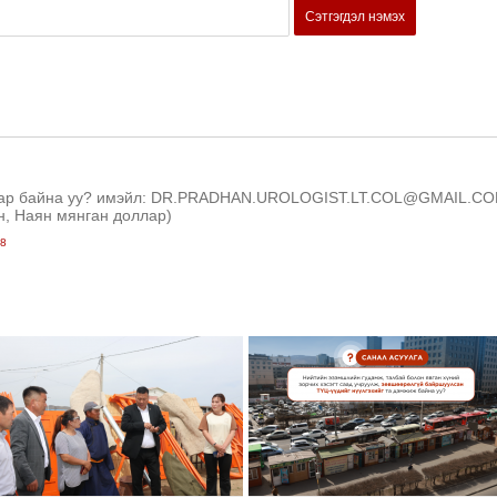
Сэтгэгдэл нэмэх
аар байна уу? имэйл: DR.PRADHAN.UROLOGIST.LT.COL@GMAIL.C
ун, Наян мянган доллар)
38