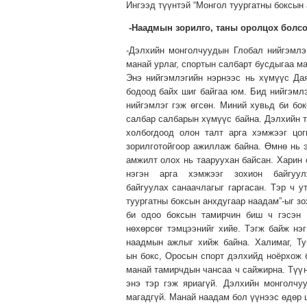
Ингээд түүнтэй “Монгол туургатны боксын
-
Наадмын зорилго, таны оролцох болсо
-Дэлхийн монголчуудын Глобал нийгэмлэ
манай урлаг, спортын салбарт бусдыгаа м
Энэ нийгэмлэгийн нэрнээс нь хүмүүс Да
бодоод байх шиг байгаа юм. Бид нийгэмл
нийгэмлэг гэж өгсөн. Миний хувьд би бок
салбар салбарын хүмүүс байна. Дэлхийн т
холбогдоод олон талт арга хэмжээг цо
зорилготойгоор ажиллаж байна. Өмнө нь э
амжилт олох нь тааруухан байсан. Харин 
нэгэн арга хэмжээг зохион байгу
байгуулах санаачлагыг гаргасан. Тэр ч у
туургатны боксын анхдугаар наадам”-ыг з
би одоо боксын тамирчин биш ч гэсэн 
нөхөрсөг тэмцээнийг хийе. Тэгж байж нэ
наадмын ажлыг хийж байна. Халимаг, Ту
ын бокс, Оросын спорт дэлхийд ноёрхож б
манай тамирчдын чансаа ч сайжирна. Түүн
энэ тэр гэж яриагүй. Дэлхийн монголчу
магадгүй. Манай наадам бол үүнээс өдөр 