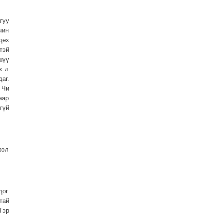
гуу
чин
дөх
тэй
шүү
х л
аг.
 Чи
аар
гүй
рэл
ог.
тай
Тэр