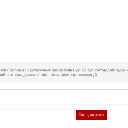
 зүйн болон ёс суртахууныг баримтална уу. Ёс бус сэтгэгдлийг адми
ний сэтгэгдэлд www.chuhal.mn хариуцлага хүлээхгүй.
Сэтгэгдэл нэмэх