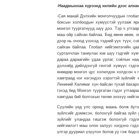
-Наадмынхаа хүрээнд хилийн дээс алхан
-Сая манай Дэлхийн монголчуудын глоба
боксын холбоодын хүмүүстэй уулзаж яр
монгол туургатнууд шүү дээ. Тэр ч утгаар
маш ойр сайхан байлаа. Бид өмнө өвөө, э
дээр нь очоод үзэхэд тэдний үүх түүх, с
сайхан байлаа. Глобал нийгэмлэгийн ца
сурталчлан таниулах юм шүү гэдгийг хүмү
дараа дараагийн удаа урлаг, соёлын на
дэлхийд дийлдэхгүй гентэй хүмүүс гэдги
өнөөдөр монгол цус холилдон холдсон ч г
хамтраад нэг нэгэндээ хэрэгтэй зүйлийг
Лениний Халимаг хүн байсан тухай бахарх
гэхэд бид Монгол туургатан гэдэг утгаар
хамтдаа бий болгохын төлөө энэхүү нийгэ
Сүүлийн үед улс оронд маань болж бүтэ
зүйлсийг дэмжсэн, болохгүй байгаа зүйл 
зүйлийг уландаа гишгэж болохгүй гэдг
нийгэмлэгт маш олон залуус нэгдэнэ гэдэ
үлгэр дууриал үзүүлэх болов уу гэж бодс