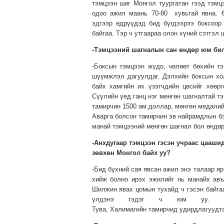
тэмцээн шиг Монгол туургатан гээд тэмц
одоо ажил маань 70-80 хувьтай явна. 
эдгээр өдрүүдэд бид бүгдээрээ боксоор
байгаа. Тэр ч утгаараа олон хүний сэтгэл
-Тэмцээний шагналын сан өндөр юм би
-Боксын тэмцээн жүдо, чөлөөт бөхийн тэ
шүүмжлэл дагуулдаг. Дэлхийн боксын хо
байх хамгийн их үзэгчдийн цөсийг хөөр
Сүүлийн үед ганц нэг мөнгөн шагналтай т
тамирчин 1500 ам.доллар, мөнгөн медалий
Аварга болсон тамирчин эв найрамдлын б
манай тэмцээний мөнгөн шагнал бол өндөр
-Анхдугаар тэмцээн гэсэн учраас цаашид
зөвхөн Монгол байх уу?
-Бид бүхний сая явсан ажил энэ талаар я
хийж болно ирэх эжилийг нь манайх авъ
Шилжин явах цомын тухайд ч гэсэн байгаа
үлдэнэ гэдэг ч юм уу. Бокс
Тува, Халимагийн тамирчид удирдлагуудтай