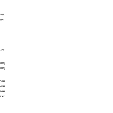
үй.
ан.
сээ
өөд
онд
сан
жин
гөн
тэх