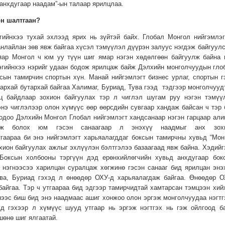
 анхдугаар наадам”-ын талаар ярилцлаа.
н шалтгаан?
гийнхээ тухай эхлээд ярих нь зүйтэй байх. Глобал Монгол нийгэмлэг
анлайлан зөв явж байгаа хүсэл тэмүүлэл дүүрэн залуус нэгдэж байгуулс
яар Монгол ч юм уу түүн шиг ямар нэгэн хөдөлгөөн байгуулж байна 
эгийнхээ нэрийг удаан бодож ярилцаж байж Дэлхийн монголчуудын гло
сын тамирчин спортын хүн. Манай нийгэмлэгт бизнес урлаг, спортын г
архай бутархай байгаа Халимаг, Буриад, Тува гээд тэдгээр монголчууд
гц байдлаар зохион байгуулах тэр л чиглэл шугам руу нэгэн тэмүү
нэ чиглэлээр олон хүмүүс өөр өөрсдийн сувгаар хандаж байсан ч тэр 
одоо Дэлхийн Монгол Глобал нийгэмлэгт хандсанаар нэгэн гарцаар али
улж болох юм гэсэн санаагаар л энэхүү наадмыг анх зох
тгаараа би энэ нийгэмлэгт харьяалагддаг боксын тамирчны хувьд “Мон
охион байгуулах ажлыг эхлүүлэн бэлтгэлээ базаагаад явж байна. Хэдийг
Боксын холбооны тэргүүн дэд ерөнхийлөгчийн хувьд анхдугаар бок
г нэгнээсээ харилцан суралцаж хөгжинө гэсэн санааг бид ярилцан энэ
ва, Буриад гэхэд л өнөөдөр ОХУ-д харьяалагдаж байгаа. Өнөөдөр О
айгаа. Тэр ч утгаараа бид эдгээр тамирчидтай хамтарсан тэмцээн хий
ээс биш бид энэ наадмаас ашиг хонжоо олон эргэж монголчуудаа нэгтг
уд гэхээр л хүмүүс шууд утгаар нь эргэж нэгтгэх нь гэж ойлгоод б
шөнө шиг ялгаатай.