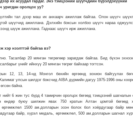
дээр их асуудал гардаг. Энэ тэмцээний шүүгчдийн бүрэлдэхүүний
гч уригдан оролцох уу?
үлтийн тал дээр маш их анхаарч ажиллаж байгаа. Олон шүүгч шүүхг
той шүүгчид ажиллана. Дэлхийн боксын холбоо шүүгч нараа оджуулс
жээнд шүүж ажиллана. Гаднаас шүүгч ирж ажиллана.
ж хэр нээлттэй байгаа вэ?
лно. Тасалбар 20 мянган төгрөгөөр зарагдаж байгаа. Бид бүхэн эхнээ
салбарыг үнийг ийнхүү 20 мянган төгрөг байхаар тогтсон.
рын 12, 13, 14-нд Монгол бөхийн өргөөнд зохион байгуулах бөг
Халимаг улсын шилдэг боксчид AIBA дүрмийн дагуу 1975-1996 оны хоор
өгсөн байна.
 69 кг нийт 6 жин тус бүрд 4 тамирчин оролцох бөгөөд тэмцээний шагналын 
йн өндөр буюу шилжин явах 750 кратын Алтан цомтой бөгөөд 
, өргөмжлөл 1500 ам.долларын эзэн болох бол хоёрдугаар байр мөн
авдугаар байр, хүрэл медаль, өргөмжлөл, 500 ам.долларын шагнал хүр