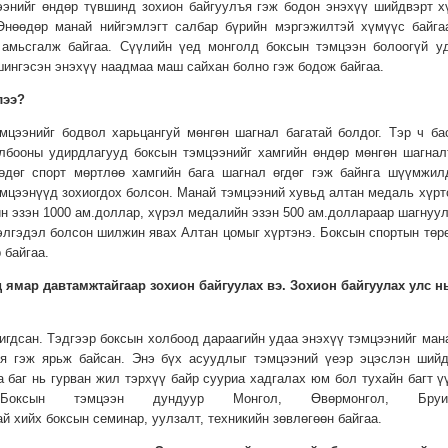
ээнийг өндөр түвшинд зохион байгуулъя гэж бодон энэхүү шийдвэрт х
Өнөөдөр манай нийгэмлэгт салбар бүрийн мэргэжилтэй хүмүүс байга
 амьсгалж байгаа. Сүүлийн үед монголд боксын тэмцээн болоогүй у
 шингэсэн энэхүү наадмаа маш сайхан болно гэж бодож байгаа.
лээ?
мцээнийг бодвол харьцангуй мөнгөн шагнал багатай болдог. Тэр ч ба
лбооны удирдлагууд боксын тэмцээнийг хамгийн өндөр мөнгөн шагнал
гөдөг спорт мөртлөө хамгийн бага шагнал өгдөг гэж байнга шүүмжилд
эмцээнүүд зохиогдох болсон. Манай тэмцээний хувьд алтан медаль хүрт
н эзэн 1000 ам.доллар, хүрэл медалийн эзэн 500 ам.доллараар шагнуул
элгэдэл болсон шилжин явах Алтан цомыг хүртэнэ. Боксын спортын төр
 байгаа.
 ямар давтамжтайгаар зохион байгуулах вэ. Зохион байгуулах улс н
ригдсан. Тэдгээр боксын холбоод дараагийн удаа энэхүү тэмцээнийг ман
я гэж ярьж байсан. Энэ бүх асуудлыг тэмцээний үеэр эцэслэн шийд
 баг нь гурван жил тэрхүү байр сууриа хадгалах юм бол тухайн багт ү
ын тэмцээн дундуур Монгол, Өвөрмонгол, Бруиа
 хийх боксын семинар, уулзалт, техникийн зөвлөгөөн байгаа.