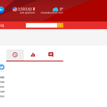
o
3,593.83
₮
8
АНУ ДОЛЛАР
УЛААНБААТАР ХОТ
САД
аар
лах
ээс
сын
рээ