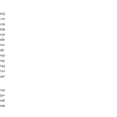
энд
сэн
элд
зар
ээр
ийг
лэг
ай,
ээр
Бид
тэд
лээ
цыг
гаа
дэг
най
зөв