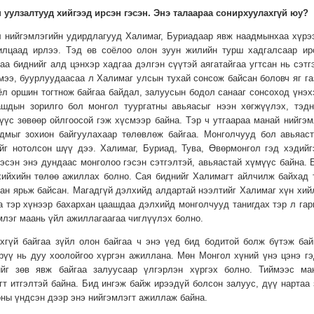
 уулзалтууд хийгээд ирсэн гэсэн. Энэ талаараа сонирхуулахгүй юу?
л нийгэмлэгийн удирдлагууд Халимаг, Буриадаар явж наадмынхаа хүрэ
илцаад ирлээ. Тэд өв соёлоо олон зуун жилийн турш хадгалсаар ир
аа биднийг алд цэнхэр хадгаа дэлгэн сүүтэй аягатайгаа угтсан нь сэтг
мээ, буурлуудаасаа л Халимаг улсын тухай сонсож байсан боловч яг га
оёл оршин тогтнож байгаа байдал, залуусын бодол санааг сонсоход үнэх
ашдын зорилго бол монгол туургатны авьяасыг нээн хөгжүүлэх, тэдн
үс зөвөөр ойлгоосой гэж хүсмээр байна. Тэр ч утгаараа манай нийгэм
адмыг зохион байгуулахаар төлөвлөж байгаа. Монголчууд бол авьяаст
йг нотолсон шүү дээ. Халимаг, Буриад, Тува, Өвөрмонгол гэд хэдийг
эсэн энэ дундаас монголоо гэсэн сэтгэлтэй, авьяастай хүмүүс байна. 
 хийхийн төлөө ажиллах болно. Сая биднийг Халимагт айлчилж байхад 
ан ярьж байсан. Магадгүй дэлхийд алдартай нээлтийг Халимаг хүн хий
аа тэр хүнээр бахархан цаашдаа дэлхийд монголчууд танигдах тэр л гар
млэг маань үйл ажиллагаагаа чиглүүлэх болно.
хгүй байгаа зүйл олон байгаа ч энэ үед бид бодитой болж бүтэж бай
рүү нь дуу хоолойгоо хүргэн ажиллана. Мөн Монгол хүний үнэ цэнэ гэ
ийг зөв явж байгаа залуусаар үлгэрлэн хүргэх болно. Тиймээс ма
гт итгэлтэй байна. Бид ингэж байж ирээдүй болсон залуус, дүү нартаа 
оны үндсэн дээр энэ нийгэмлэгт ажиллаж байна.