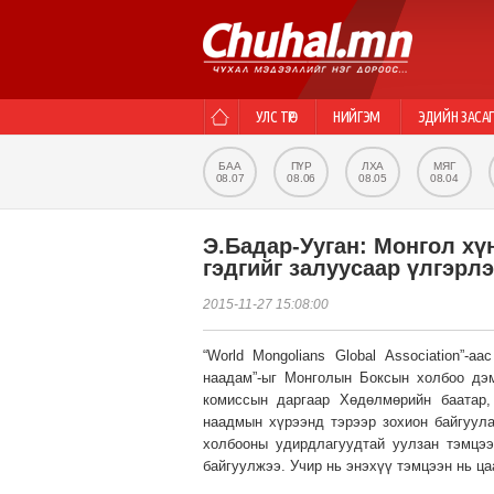
УЛС ТӨР
НИЙГЭМ
ЭДИЙН ЗАСА
БАА
ПҮР
ЛХА
МЯГ
08.07
08.06
08.05
08.04
Э.Бадар-Ууган: Монгол хү
гэдгийг залуусаар үлгэрл
2015-11-27 15:08:00
“World Mongolians Global Association”-
наадам”-ыг Монголын Боксын холбоо дэм
комиссын даргаар Хөдөлмөрийн баатар
наадмын хүрээнд тэрээр зохион байгуул
холбооны удирдлагуудтай уулзан тэмцэ
байгуулжээ. Учир нь энэхүү тэмцээн нь ца