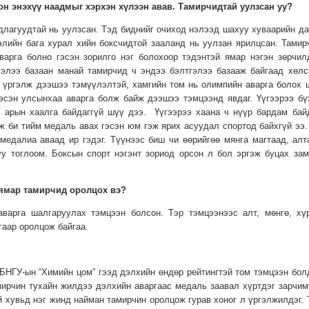
н энэхүү наадмыг хэрхэн хүлээн авав. Тамирчидтай уулзсан уу?
лагуудтай нь уулзсан. Тэд биднийг очиход нэлээд шахуу хуваарийн да
лийн бага хурал хийн боксчидтой зааланд нь уулзан ярилцсан. Тамир
варга болно гэсэн зорилго нэг болохоор тэдэнтэй ямар нэгэн зөрчил
гэлээ базаан манай тамирчид ч эндээ бэлтгэлээ базааж байгаад хөлс
л үргэлж дээшээ тэмүүлэлтэй, хамгийн том нь олимпийн аварга болох 
эсэн улсынхаа аварга болж байж дээшээ тэмцээнд явдаг. Үүгээрээ бү
ч арын хаалга байдаггүй шүү дээ. Үүгээрээ хаана ч нүүр бардам байд
ж би тийм медаль авах гэсэн юм гэж ярих асуудал спортод байхгүй ээ.
медалиа аваад ир гэдэг. Түүнээс биш чи өөрийгөө мянга магтаад, алт
уу тоглоом. Боксын спорт нэгэнт зориод орсон л бол эргэж буцах зам
 ямар тамирчид оролцох вэ?
аварга шалгаруулах тэмцээн болсон. Тэр тэмцээнээс алт, мөнгө, хү
аар оролцож байгаа.
НГУ-ын “Химийн цом” гээд дэлхийн өндөр рейтингтэй том тэмцээн болд
ирчин тухайн жилдээ дэлхийн аваргаас медаль заавал хүртдэг зарчим
й хувьд нэг жинд найман тамирчин оролцож гурав хоног л үргэлжилдэг. 