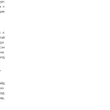
үрч
а ч
даж
с л
тай
эг.
сэн
на.
өлд
ь
айд
нэ.
үрд
д,