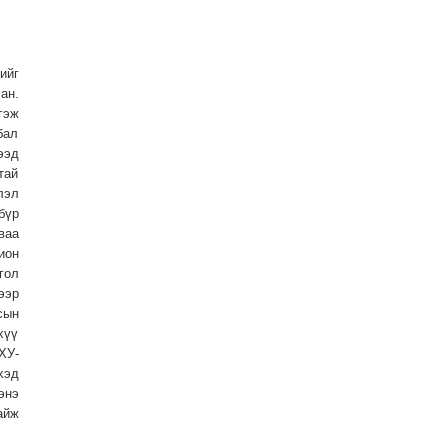
ийг
ан.
гэж
бал
ээд
тай
лэл
бүр
ваа
ион
гол
ээр
сын
хүү
ХУ-
хэд
энэ
айж