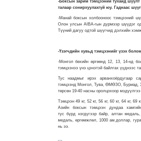
-Боксын зарим тэмцээний тухайд шүүлт 
талаар сонирхуулахгүй юу. Гаднаас шүү
-Манай боксын холбооноос тэмцээний шү
Олон улсын AIBA-гын дүрмээр шүүдэг од
Түүний дагуу одтой шүүгчид дэлхийн хэм
-Үзэгчдийн хувьд тэмцээнийг үзэх болом
-Монгол бөхийн өргөөнд 12, 13, 14-нд бо
тэмцээнээ үнэ цэнэтэй байлгах үүднээс та
Тус наадмыг ирэх арванхоёрдугаар са
тэмцээнд Монгол, Тува, ӨМӨЗО, Буриад, 
төрсөн 19-40 насны оролцохоор мэдүүлгээ 
Тэмцээн 49 кг, 52 кг, 56 кг, 60 кг, 64 кг,
Азийн боксын тэмцээн дундаа хамги
тус бүрд нэгдүгээр байр, алтан медаль
медаль, өргөмжлөл, 1000 ам.доллар, гур
нь ээ.