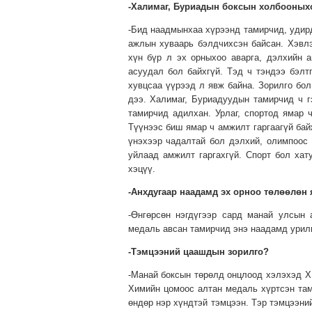
-Халимаг, Буриадын боксын холбооныхо
-Бид наадмынхаа хүрээнд тамирчид, удирд
ажлын хуваарь бэлдчихсэн байсан. Хэвлэ
хүн бүр л эх орныхоо аварга, дэлхийн а
асуудал бол байхгүй. Тэд ч тэндээ бэлт
хувцсаа үүрээд л явж байна. Зорилго бо
дээ. Халимаг, Буриадуудын тамирчид ч г
тамирчид адилхан. Урлаг, спортод ямар 
Түүнээс биш ямар ч амжилт гаргаагүй бай
үнэхээр чадалтай бол дэлхий, олимпоос 
уйлаад амжилт гаргахгүй. Спорт бол хат
хэцүү.
-Анхдугаар наадамд эх орноо төлөөлөн
-Өнгөрсөн нэгдүгээр сард манай улсын 
медаль авсан тамирчид энэ наадамд урилг
-Тэмцээний цаашдын зорилго?
-Манай боксын төрөлд онцлоод хэлэхэд ХБ
Химийн цомоос алтан медаль хүртсэн там
өндөр нэр хүндтэй тэмцээн. Тэр тэмцээни