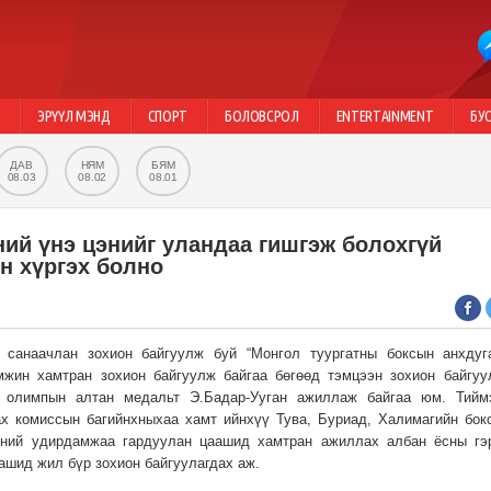
Г
ЭРҮҮЛ МЭНД
СПОРТ
БОЛОВСРОЛ
ENTERTAINMENT
БУ
ДАВ
НЯМ
БЯМ
08.03
08.02
08.01
ний үнэ цэнийг уландаа гишгэж болохгүй
эн хүргэх болно
аас санаачлан зохион байгуулж буй “Монгол туургатны боксын анхдуг
жин хамтран зохион байгуулж байгаа бөгөөд тэмцээн зохион байгуу
, олимпын алтан медальт Э.Бадар-Ууган ажиллаж байгаа юм. Тийм
ах комиссын багийнхныхаа хамт ийнхүү Тува, Буриад, Халимагийн бок
эний удирдамжаа гардуулан цаашид хамтран ажиллах албан ёсны гэ
ашид жил бүр зохион байгуулагдах аж.