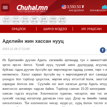
3,593.50
₮
АНУ ДОЛЛАР
УЛААНБААТАР
УЛС
ТӨР
БАА
ПҮР
ЛХА
МЯГ
ДАВ
НЯМ
БЯМ
08.07
08.06
08.05
08.04
08.03
08.02
08.01
НИЙГЭМ
ОНЦЛОХ
ШИНЭ МЭДЭЭ
ИХ УНШСАН
ЭДИЙН
ЗАСАГ
Аделийн жин хассан нууц
ЭРҮҮЛ
2015-11-28 17:12:00
МЭНД
СПОРТ
Их Британийн дуучин Адель хөгжмийн ертөнцөд тун ч амжилттай
БОЛОВСРОЛ
эргэн ирсэн билээ. Үүний нууц түүний шинэ дуунуудад агуулаг
ENTERTAINMENT
буйгаас гадна дуучин бүсгүйн эрс өөрчлөгдсөн гадаад үзэмж, төрх ч 
нөлөөлжээ. Хальт харвал бүсгүйн юу ч өөрчлөгдөөгүй мэт санагд
ДЭЛХИЙН
үнэндээ бол тэрбээр цэцэглэж, өөртөө илүү итгэлтэй болж, эмэгтэ
МЭДЭЭ
харагдах болсон юм. Сүүлийн нэг жил хагасын дотор Адель илү
БИЗНЕС
жингээсээ ангижирч чадсан байна. Тэрбээр саяхан 15-20 килограмм
МЭДЭЭ
хаясан гэдгээ өгүүлэв. Хоолноосоо гурилан, чихэрлэг, өөх тос и
хүнсийг хасаад ногоогоор дагнасан гэнэ шүү. Дээр нь биеийн тами
НИЙСЛЭЛ
хичээллэжээ. “Би хоолноосоо чихэр, нүүрс-ус, хурц болон тослог х
ТАНИН