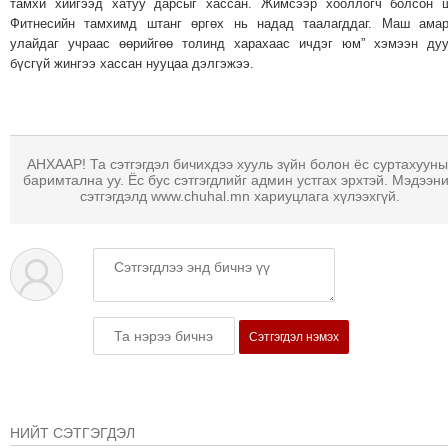
тамхи хийгээд хатуу дарсыг хассан. Жимсээр хооллогч болсон 
МЭДЭХҮЙ
Фитнесийн тамхимд штанг өргөх нь надад таалагддаг. Маш амар
улайдаг учраас өөрийгөө толинд харахаас ичдэг юм” хэмээн ду
ТЕХНОЛОГИ
бүсгүй жингээ хассан нууцаа дэлгэжээ.
ЭРДЭНЭТ
ҮЙЛДВЭРИЙН
ЭРГЭН
ТОЙРОНД
АНХААР! Та сэтгэгдэл бичихдээ хууль зүйн болон ёс суртахууны
ХАВРЫН
баримтална уу. Ёс бус сэтгэгдлийг админ устгах эрхтэй. Мэдээн
сэтгэгдэлд www.chuhal.mn хариуцлага хүлээхгүй.
ЧУУЛГАНЫ
ЭРГЭН
ТОЙРОНД
"ОУВС"-
ИЙН
ЭРГЭН
Сэтгэгдэл нэмэх
ТОЙРОНД
"ЖИ
ТАЙМ"ЫН
ЭРГЭН
НИЙТ СЭТГЭГДЭЛ