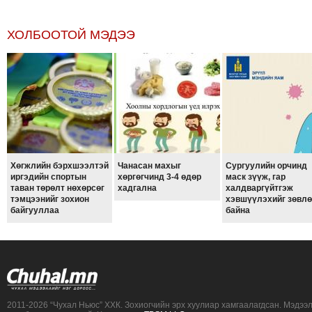
ТОЙРОНД
ГРАНАТ
ХОЛБООТОЙ МЭДЭЭ
ДЭЛБЭРСЭН
ОСЛЫН
ЭРГЭН
ТОЙРОНД
ТӨВСИЙН
ТОДОТГОЛЫН
ЭРГЭН
ТОЙРОНД
Хөгжлийн бэрхшээлтэй
Чанасан махыг
Сургуулийн орчинд
иргэдийн спортын
хөргөгчинд 3-4 өдөр
маск зүүж, гар
ЕРӨНХИЙЛӨГЧИЙН
таван төрөлт нөхөрсөг
хадгална
халдваргүйтгэж
тэмцээнийг зохион
хэвшүүлэхийг зөвл
СОНГУУЛИЙН
байгууллаа
байна
ЭРГЭН
ТОЙРОНД
29
ДҮГЭЭР
СУРГУУЛИЙН
2011-2026 “Чухал Ньюс” ХХК. Зохиогчийн эрх хуулиар хамгаалагдсан. Мэдээ
ЭРГЭН