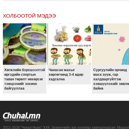
ХОЛБООТОЙ МЭДЭЭ
Хөгжлийн бэрхшээлтэй
Чанасан махыг
Сургуулийн орчинд
иргэдийн спортын
хөргөгчинд 3-4 өдөр
маск зүүж, гар
таван төрөлт нөхөрсөг
хадгална
халдваргүйтгэж
тэмцээнийг зохион
хэвшүүлэхийг зөвл
байгууллаа
байна
2011-2026 “Чухал Ньюс” ХХК. Зохиогчийн эрх хуулиар хамгаалагдсан. Мэдээ