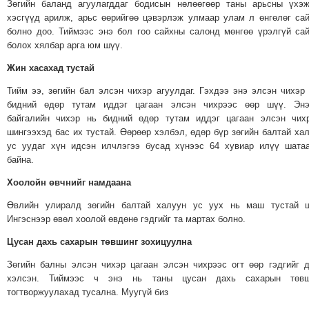
Зөгийн баланд агуулагддаг бодисын нөлөөгөөр таны арьсны үхэ
ТОЙРОНД
хэсгүүд арилж, арьс өөрийгөө цэвэрлэж улмаар улам л өнгөлөг са
ГРАНАТ
болно доо. Тиймээс энэ бол гоо сайхны салонд мөнгөө үрэлгүй са
ДЭЛБЭРСЭН
болох хялбар арга юм шүү.
ОСЛЫН
Жин хасахад тустай
ЭРГЭН
Тийм ээ, зөгийн бал элсэн чихэр агуулдаг. Гэхдээ энэ элсэн чихэр
ТОЙРОНД
бидний өдөр тутам иддэг цагаан элсэн чихрээс өөр шүү. Энэ
ТӨВСИЙН
байгалийн чихэр нь бидний өдөр тутам иддэг цагаан элсэн чих
ТОДОТГОЛЫН
шингээхэд бас их тустай. Өөрөөр хэлбэл, өдөр бүр зөгийн балтай ха
ус уудаг хүн идсэн илчлэгээ бусад хүнээс 64 хувиар илүү шата
ЭРГЭН
байна.
ТОЙРОНД
Хоолойн өвчнийг намдаана
ЕРӨНХИЙЛӨГЧИЙН
СОНГУУЛИЙН
Өвлийн улиралд зөгийн балтай халуун ус уух нь маш тустай ш
ЭРГЭН
Ингэснээр өвөл хоолой өвдөнө гэдгийг та мартах болно.
ТОЙРОНД
Цусан дахь сахарын төвшинг зохицуулна
29
Зөгийн балны элсэн чихэр цагаан элсэн чихрээс огт өөр гэдгийг 
ДҮГЭЭР
хэлсэн. Тиймээс ч энэ нь таны цусан дахь сахарын төвш
СУРГУУЛИЙН
тогтворжуулахад тусална. Муугүй биз
ЭРГЭН