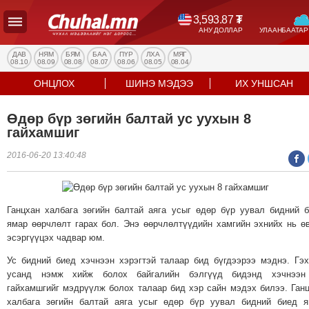
3,593.87
₮
АНУ ДОЛЛАР
УЛААНБААТАР
УЛС
ТӨР
ДАВ
НЯМ
БЯМ
БАА
ПҮР
ЛХА
МЯГ
08.10
08.09
08.08
08.07
08.06
08.05
08.04
НИЙГЭМ
ОНЦЛОХ
ШИНЭ МЭДЭЭ
ИХ УНШСАН
ЭДИЙН
ЗАСАГ
Өдөр бүр зөгийн балтай ус уухын 8
ЭРҮҮЛ
гайхамшиг
МЭНД
2016-06-20 13:40:48
СПОРТ
БОЛОВСРОЛ
ENTERTAINMENT
Ганцхан халбага зөгийн балтай аяга усыг өдөр бүр уувал бидний 
ДЭЛХИЙН
ямар өөрчлөлт гарах бол. Энэ өөрчлөлтүүдийн хамгийн эхнийх нь ө
МЭДЭЭ
эсэргүүцэх чадвар юм.
БИЗНЕС
Ус бидний биед хэчнээн хэрэгтэй талаар бид бүгдээрээ мэднэ. Гэ
МЭДЭЭ
усанд нэмж хийж болох байгалийн бэлгүүд бидэнд хэчнээн
гайхамшгийг мэдрүүлж болох талаар бид хэр сайн мэдэх билээ. Ган
НИЙСЛЭЛ
халбага зөгийн балтай аяга усыг өдөр бүр уувал бидний биед 
ТАНИН