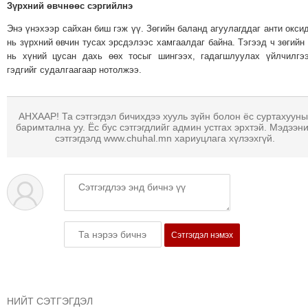
Зүрхний өвчнөөс сэргийлнэ
ТОЙРОНД
Энэ үнэхээр сайхан биш гэж үү. Зөгийн баланд агуулагддаг анти окси
ЗӨРЧЛИЙН
нь зүрхний өвчин тусах эрсдэлээс хамгаалдаг байна. Тэгээд ч зөгийн
ХУУЛИЙН
нь хүний цусан дахь өөх тосыг шингээх, гадагшлуулах үйлчилгэ
ЭРГЭН
гэдгийг судалгаагаар нотолжээ.
ТОЙРОНД
ЕРӨНХИЙЛӨГЧИЙН
АНХААР! Та сэтгэгдэл бичихдээ хууль зүйн болон ёс суртахууны
СОНГУУЛЬ-2017
баримтална уу. Ёс бус сэтгэгдлийг админ устгах эрхтэй. Мэдээн
сэтгэгдэлд www.chuhal.mn хариуцлага хүлээхгүй.
Сэтгэгдэл нэмэх
НИЙТ СЭТГЭГДЭЛ