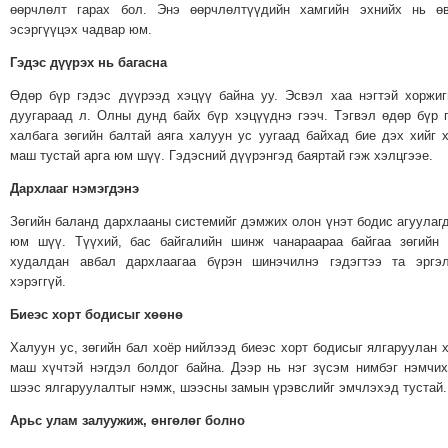
өөрчлөлт гарах бол. Энэ өөрчлөлтүүдийн хамгийн эхнийх нь өв
МЭДЭХҮЙ
эсэргүүцэх чадвар юм.
ТЕХНОЛОГИ
Гэдэс дүүрэх нь багасна
ЭРДЭНЭТ
Өдөр бүр гэдэс дүүрээд хэцүү байна уу. Эсвэл хаа нэгтэй хоржи
ҮЙЛДВЭРИЙН
дуугараад л. Олны дунд байх бүр хэцүүднэ гээч. Тэгвэл өдөр бүр 
ЭРГЭН
халбага зөгийн балтай аяга халуун ус уугаад байхад бие дэх хийг 
ТОЙРОНД
маш тустай арга юм шүү. Гэдэсний дүүрэнгэд баяртай гэж хэлцгээе.
ХАВРЫН
Дархлааг нэмэгдэнэ
ЧУУЛГАНЫ
Зөгийн баланд дархлааны системийг дэмжих олон үнэт бодис агуулаг
ЭРГЭН
юм шүү. Түүхий, бас байгалийн шинж чанараараа байгаа зөгийн
ТОЙРОНД
худалдан авбал дархлаагаа бүрэн шинэчилнэ гэдэгтээ та эргэл
"ОУВС"-
хэрэггүй.
ИЙН
Биеэс хорт бодисыг хөөнө
ЭРГЭН
Халуун ус, зөгийн бал хоёр нийлээд биеэс хорт бодисыг ялгаруулан 
ТОЙРОНД
маш хүчтэй нэгдэл болдог байна. Дээр нь нэг зүсэм нимбэг нэмчи
"ЖИ
шээс ялгаруулалтыг нэмж, шээсны замын үрэвслийг эмчлэхэд тустай.
ТАЙМ"ЫН
Арьс улам залуужиж, өнгөлөг болно
ЭРГЭН