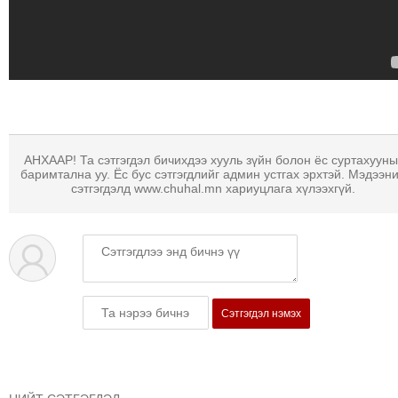
МЭДЭХҮЙ
ТЕХНОЛОГИ
ЭРДЭНЭТ
ҮЙЛДВЭРИЙН
ЭРГЭН
ТОЙРОНД
ХАВРЫН
АНХААР! Та сэтгэгдэл бичихдээ хууль зүйн болон ёс суртахууны
баримтална уу. Ёс бус сэтгэгдлийг админ устгах эрхтэй. Мэдээн
ЧУУЛГАНЫ
сэтгэгдэлд www.chuhal.mn хариуцлага хүлээхгүй.
ЭРГЭН
ТОЙРОНД
"ОУВС"-
ИЙН
ЭРГЭН
Сэтгэгдэл нэмэх
ТОЙРОНД
"ЖИ
ТАЙМ"ЫН
ЭРГЭН