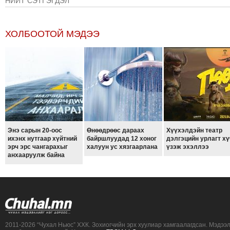
НИЙТ СЭТГЭГДЭЛ
ТОЙРОНД
ГРАНАТ
ДЭЛБЭРСЭН
ХОЛБООТОЙ МЭДЭЭ
ОСЛЫН
ЭРГЭН
ТОЙРОНД
ТӨВСИЙН
ТОДОТГОЛЫН
ЭРГЭН
ТОЙРОНД
Энэ сарын 20-оос
Өнөөдрөөс дараах
Хүүхэлдэйн театр
ЕРӨНХИЙЛӨГЧИЙН
ихэнх нутгаар хүйтний
байршлуудад 12 хоног
дэлгэцийн урлагт хү
эрч эрс чангарахыг
халуун ус хязгаарлана
үзэж эхэллээ
СОНГУУЛИЙН
анхааруулж байна
ЭРГЭН
ТОЙРОНД
29
ДҮГЭЭР
СУРГУУЛИЙН
2011-2026 “Чухал Ньюс” ХХК. Зохиогчийн эрх хуулиар хамгаалагдсан. Мэдээ
ЭРГЭН