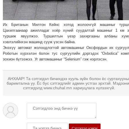
МЭДЭХҮЙ
ТЕХНОЛОГИ
ЭРДЭНЭТ
Их Британын Милтон Кейнс хотод жолоочгүй машиныг туршл
ҮЙЛДВЭРИЙН
Цахилгаанаар ажилладаг хоёр хүний суудалтай машиныг 1 км з
туршиж явуулжээ. Туршилтын үеэр захиргааны албаны хүмү
ЭРГЭН
хэвлэлийнхэн машинд сууж үзсэн байна.
ТОЙРОНД
Энэхүү автомат жолоодлогтой автомашиныг Оксфордын их сургуу
ХАВРЫН
Роботын хүрээлэн болон тус сургуулийн дэргэдэх “Oxbotica” ком
ЧУУЛГАНЫ
зохион бүтээжээ. Уг автомашиныг “Selenium” гэж нэрлэсэн.
ЭРГЭН
ТОЙРОНД
АНХААР! Та сэтгэгдэл бичихдээ хууль зүйн болон ёс суртахууны
"ОУВС"-
баримтална уу. Ёс бус сэтгэгдлийг админ устгах эрхтэй. Мэдээн
сэтгэгдэлд www.chuhal.mn хариуцлага хүлээхгүй.
ИЙН
ЭРГЭН
ТОЙРОНД
"ЖИ
ТАЙМ"ЫН
ЭРГЭН
Сэтгэгдэл нэмэх