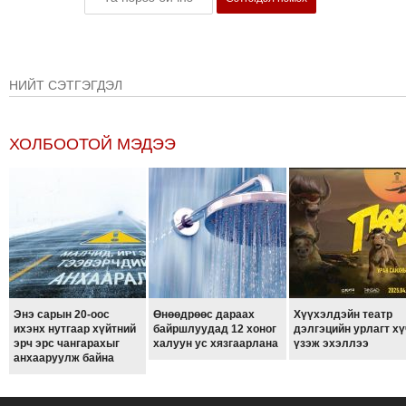
ТОЙРОНД
ГРАНАТ
ДЭЛБЭРСЭН
ОСЛЫН
НИЙТ СЭТГЭГДЭЛ
ЭРГЭН
ТОЙРОНД
ХОЛБООТОЙ МЭДЭЭ
ТӨВСИЙН
ТОДОТГОЛЫН
ЭРГЭН
ТОЙРОНД
ЕРӨНХИЙЛӨГЧИЙН
СОНГУУЛИЙН
ЭРГЭН
ТОЙРОНД
Энэ сарын 20-оос
Өнөөдрөөс дараах
Хүүхэлдэйн театр
ихэнх нутгаар хүйтний
байршлуудад 12 хоног
дэлгэцийн урлагт хү
29
эрч эрс чангарахыг
халуун ус хязгаарлана
үзэж эхэллээ
ДҮГЭЭР
анхааруулж байна
СУРГУУЛИЙН
ЭРГЭН