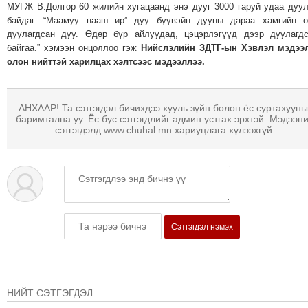
МУГЖ В.Долгор 60 жилийн хугацаанд энэ дууг 3000 гаруй удаа дуу
ТОЙРОНД
байдаг. “Маамуу нааш ир” дуу бүүвэйн дууны дараа хамгийн о
ЗӨРЧЛИЙН
дуулагдсан дуу. Өдөр бүр айлуудад, цэцэрлэгүүд дээр дуулагд
байгаа.” хэмээн онцоллоо гэж
Нийслэлийн ЗДТГ-ын Хэвлэл мэдээл
ХУУЛИЙН
олон нийттэй харилцах хэлтсээс мэдээллээ.
ЭРГЭН
ТОЙРОНД
ЕРӨНХИЙЛӨГЧИЙН
АНХААР! Та сэтгэгдэл бичихдээ хууль зүйн болон ёс суртахууны
баримтална уу. Ёс бус сэтгэгдлийг админ устгах эрхтэй. Мэдээн
СОНГУУЛЬ-2017
сэтгэгдэлд www.chuhal.mn хариуцлага хүлээхгүй.
Сэтгэгдэл нэмэх
НИЙТ СЭТГЭГДЭЛ