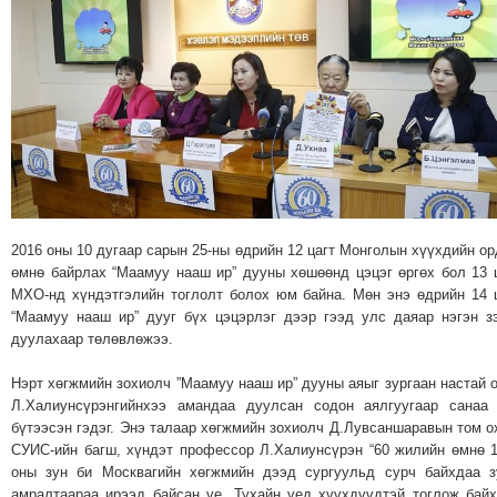
МЭДЭХҮЙ
ТЕХНОЛОГИ
ЭРДЭНЭТ
ҮЙЛДВЭРИЙН
ЭРГЭН
ТОЙРОНД
ХАВРЫН
ЧУУЛГАНЫ
2016 оны 10 дугаар сарын 25-ны өдрийн 12 цагт Монголын хүүхдийн о
ЭРГЭН
өмнө байрлах “Маамуу нааш ир” дууны хөшөөнд цэцэг өргөх бол 13 
ТОЙРОНД
МХО-нд хүндэтгэлийн тоглолт болох юм байна. Мөн энэ өдрийн 14 
"ОУВС"-
“Маамуу нааш ир” дууг бүх цэцэрлэг дээр гээд улс даяар нэгэн з
ИЙН
дуулахаар төлөвлөжээ.
ЭРГЭН
Нэрт хөгжмийн зохиолч ”Маамуу нааш ир” дууны аяыг зургаан настай 
ТОЙРОНД
Л.Халиунсүрэнгийнхээ амандаа дуулсан содон аялгуугаар санаа
"ЖИ
бүтээсэн гэдэг. Энэ талаар хөгжмийн зохиолч Д.Лувсаншаравын том о
СУИС-ийн багш, хүндэт профессор Л.Халиунсүрэн “60 жилийн өмнө 
ТАЙМ"ЫН
оны зун би Москвагийн хөгжмийн дээд сургуульд сурч байхдаа 
ЭРГЭН
амралтаараа ирээд байсан үе. Тухайн үед хүүхдүүдтэй тоглож бай