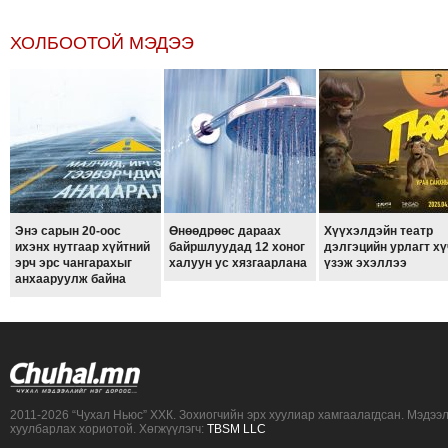
ХОЛБООТОЙ МЭДЭЭ
Энэ сарын 20-оос
Өнөөдрөөс дараах
Хүүхэлдэйн театр
ихэнх нутгаар хүйтний
байршлуудад 12 хоног
дэлгэцийн урлагт хү
эрч эрс чангарахыг
халуун ус хязгаарлана
үзэж эхэллээ
анхааруулж байна
2011-2026 “Чухал Ньюс” ХХК. Зохиогчийн эрх хуулиар хамгаалагдсан. Мэдээ
хуулбарлах хориотой. Хөгжүүлэгч:
TBSM LLC