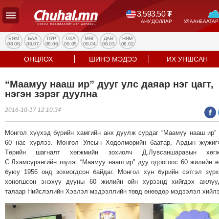
3,593.50
₮
АНУ ДОЛЛАР
УЛААНБААТАР
УЛС
ТӨР
БЯМ
БАА
ПҮР
ЛХА
МЯГ
ДАВ
НЯМ
08.08
08.07
08.06
08.05
08.04
08.03
08.02
НИЙГЭМ
ОНЦЛОХ
ШИНЭ МЭДЭЭ
ИХ УНШСАН
ЭДИЙН
ЗАСАГ
“Маамуу нааш ир” дууг улс даяар нэг цагт,
ЭРҮҮЛ
нэгэн зэрэг дуулна
МЭНД
2016-10-17 12:10:34
СПОРТ
БОЛОВСРОЛ
Монгол хүүхэд бүрийн хамгийн анх дуулж сурдаг “Маамуу нааш ир”
ENTERTAINMENT
60 нас хүрлээ. Монгол Улсын Хөдөлмөрийн баатар, Ардын жүжиг
Төрийн шагналт хөгжмийн зохиолч Д.Лувсаншаравын хөгж
ДЭЛХИЙН
С.Лхамсүрэнгийн шүлэг “Маамуу нааш ир” дуу одоогоос 60 жилийн 
МЭДЭЭ
буюу 1956 онд зохиогдсон байдаг. Монгол хүн бүрийн сэтгэл зүр
БИЗНЕС
хоногшсон энэхүү дууны 60 жилийн ойн хүрээнд хийгдэх ажлуу
МЭДЭЭ
талаар Нийслэлийн Хэвлэл мэдээллийн төвд өнөөдөр мэдээлэл хийлэ
НИЙСЛЭЛ
ТАНИН