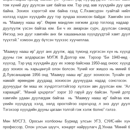
ТОЙРОНД
том хүний дуу дуулсан шиг байгаа юм. Тэр үед аав хүүхдийн дуу цө
ГРАНАТ
байна. Зохиох хэрэгтэй юм байна гээд С.Лхамсүрэн гуайтай ний
нэлээд хэдэн хүүхдийн дуу тэр зундаа зохиосон байдаг. Хамгийн эх
ДЭЛБЭРСЭН
нь “Маамуу нааш ир”. Өөрөө мандлин хөгжим дээр тоглоод надаар
ОСЛЫН
дуулуулж үзсэн байгаа юм. Би ч их амархан сурч, дуулсан санагд
ЭРГЭН
Ингээд энэ дууг хамгийн анх би хашааныхаа хүүхдүүдтэй хамт дуу
ТОЙРОНД
түүхтэй.” хэмээн дуу бүтсэн түүхээс хуучиллаа.
ТӨВСИЙН
“Маамуу нааш ир” дууг анх дуулж, ард түмэнд хүргэсэн хүн нь хүүх
ТОДОТГОЛЫН
дууны гэж алдаршсан МУГЖ В.Долгор юм. Тэрээр “Би 1940-өөд 
ЭРГЭН
хүүхэд. Тэр үед хүүхдийн дуу их ховор байснаа 1950-аад оноос хүүх
дуу зохиох нь харьцангуй олон болсон. Үүний нэг жишээ нь миний 
ТОЙРОНД
Д.Лувсаншарав 1956 онд “Маамуу нааш ир” дууг зохиосон. Тухайн ү
ЕРӨНХИЙЛӨГЧИЙН
намайг өрөөндөө дуудаад зохиосон дуунуудаа надад сонсгосон.
СОНГУУЛИЙН
дуунуудыг би маш их хүндэтгэлтэйгээр хүлээн авч дуулсан юм. “А
ЭРГЭН
хараацай”, “Манай цэцэрлэг” зэрэг 10 гаруй дуу байсан. Үүний дот
хамгийн удаан дуулагдаж байгаа нь “Маамуу нааш ир” байгаа юм
ТОЙРОНД
үеийн хүүхдүүд хэлд, хөлд орохтойгоо зэрэгцээд л энэ дууг дуул
29
Тэгэхээр хүүхдийн дууны цагаан толгой гэж хэлж болно” гэлээ.
ДҮГЭЭР
СУРГУУЛИЙН
Мөн МУСГЗ, Оросын холбооны Буриад улсын УГЗ, СУИС-ийн хүн
профессор, Олон улсын шүүгч, концерт найруулагч Д.Ухнаа “Миний 
ЭРГЭН