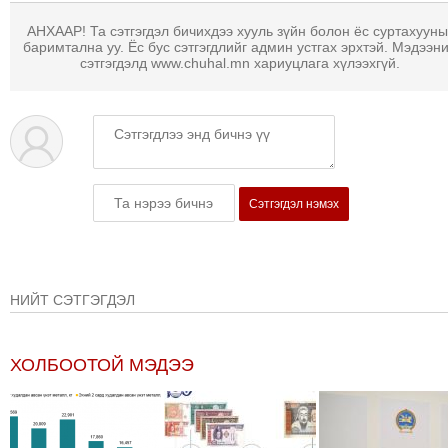
МЭДЭХҮЙ
АНХААР! Та сэтгэгдэл бичихдээ хууль зүйн болон ёс суртахууны
баримтална уу. Ёс бус сэтгэгдлийг админ устгах эрхтэй. Мэдээн
ТЕХНОЛОГИ
сэтгэгдэлд www.chuhal.mn хариуцлага хүлээхгүй.
ЭРДЭНЭТ
ҮЙЛДВЭРИЙН
ЭРГЭН
ТОЙРОНД
ХАВРЫН
ЧУУЛГАНЫ
Сэтгэгдэл нэмэх
ЭРГЭН
ТОЙРОНД
"ОУВС"-
НИЙТ СЭТГЭГДЭЛ
ИЙН
ЭРГЭН
ТОЙРОНД
ХОЛБООТОЙ МЭДЭЭ
"ЖИ
ТАЙМ"ЫН
ЭРГЭН