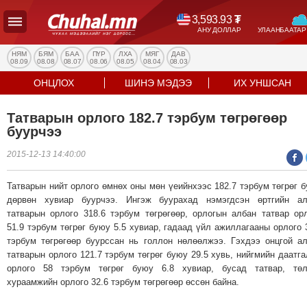
3,593.93
₮
АНУ ДОЛЛАР
УЛААНБААТАР
УЛС
ТӨР
НЯМ
БЯМ
БАА
ПҮР
ЛХА
МЯГ
ДАВ
08.09
08.08
08.07
08.06
08.05
08.04
08.03
НИЙГЭМ
ОНЦЛОХ
ШИНЭ МЭДЭЭ
ИХ УНШСАН
ЭДИЙН
ЗАСАГ
Татварын орлого 182.7 тэрбум төгрөгөөр
ЭРҮҮЛ
буурчээ
МЭНД
2015-12-13 14:40:00
СПОРТ
БОЛОВСРОЛ
Татварын нийт орлого өмнөх оны мөн үеийнхээс 182.7 тэрбум төгрөг 
ENTERTAINMENT
дөрвөн хувиар буурчээ. Ингэж буурахад нэмэгдсэн өртгийн ал
татварын орлого 318.6 тэрбум төгрөгөөр, орлогын албан татвар ор
ДЭЛХИЙН
51.9 тэрбум төгрөг буюу 5.5 хувиар, гадаад үйл ажиллагааны орлого 
МЭДЭЭ
тэрбум төгрөгөөр буурссан нь голлон нөлөөлжээ. Гэхдээ онцгой а
БИЗНЕС
татварын орлого 121.7 тэрбум төгрөг буюу 29.5 хувь, нийгмийн даатг
МЭДЭЭ
орлого 58 тэрбум төгрөг буюу 6.8 хувиар, бусад татвар, төл
хураамжийн орлого 32.6 тэрбум төгрөгөөр өссөн байна.
НИЙСЛЭЛ
ТАНИН