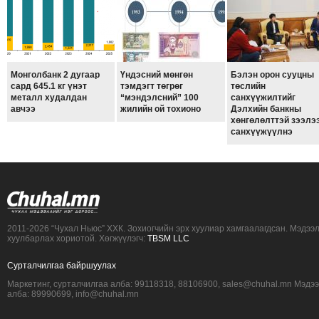
ТОЙРОНД
ГРАНАТ
ДЭЛБЭРСЭН
ОСЛЫН
Монголбанк 2 дугаар
Үндэсний мөнгөн
Бэлэн орон сууцны
ЭРГЭН
сард 645.1 кг үнэт
тэмдэгт төгрөг
төслийн
ТОЙРОНД
металл худалдан
“мэндэлсний” 100
санхүүжилтийг
авчээ
жилийн ой тохионо
Дэлхийн банкны
ТӨВСИЙН
хөнгөлөлттэй зээлэ
санхүүжүүлнэ
ТОДОТГОЛЫН
ЭРГЭН
ТОЙРОНД
ЕРӨНХИЙЛӨГЧИЙН
СОНГУУЛИЙН
ЭРГЭН
2011-2026 “Чухал Ньюс” ХХК. Зохиогчийн эрх хуулиар хамгаалагдсан. Мэдээ
хуулбарлах хориотой. Хөгжүүлэгч:
TBSM LLC
ТОЙРОНД
29
Сурталчилгаа байршуулах
ДҮГЭЭР
Маркетинг, сурталчилгаа алба: 99118318, 88106900, sales@chuhal.mn Мэдэ
алба: 89990699, info@chuhal.mn
СУРГУУЛИЙН
ЭРГЭН