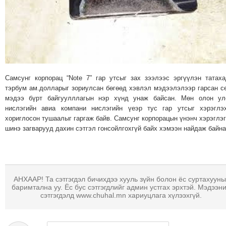
ТОЙРОНД
ГРАНАТ
ДЭЛБЭРСЭН
ОСЛЫН
ЭРГЭН
ТОЙРОНД
Самсунг корпорац “Note 7” гар утсыг зах зээлээс эргүүлэн татах
ТӨВСИЙН
тэрбум ам.долларыг зориулсан бөгөөд хэвлэл мэдээлэлээр гарсан с
ТОДОТГОЛЫН
мэдээ бүрт байгуулллагын нэр хүнд унаж байсан. Мөн олон ул
ЭРГЭН
нислэгийн авиа компани нислэгийн үеэр тус гар утсыг хэрэглэ
хориглосон тушаалыг гаргаж байв. Самсунг корпорацын үнэнч хэрэглэ
ТОЙРОНД
шинэ загварууд дахин сэтгэл гонсойлгохгүй байх хэмээн найдаж байна
ЕРӨНХИЙЛӨГЧИЙН
СОНГУУЛИЙН
ЭРГЭН
ТОЙРОНД
АНХААР! Та сэтгэгдэл бичихдээ хууль зүйн болон ёс суртахууны
29
баримтална уу. Ёс бус сэтгэгдлийг админ устгах эрхтэй. Мэдээн
сэтгэгдэлд www.chuhal.mn хариуцлага хүлээхгүй.
ДҮГЭЭР
СУРГУУЛИЙН
ЭРГЭН