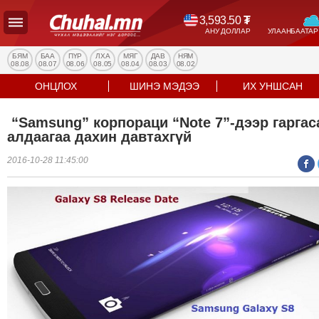
3,593.50
₮
АНУ ДОЛЛАР
УЛААНБААТАР
УЛС
ТӨР
БЯМ
БАА
ПҮР
ЛХА
МЯГ
ДАВ
НЯМ
08.08
08.07
08.06
08.05
08.04
08.03
08.02
НИЙГЭМ
ОНЦЛОХ
ШИНЭ МЭДЭЭ
ИХ УНШСАН
ЭДИЙН
ЗАСАГ
“Samsung” корпораци “Note 7”-дээр гаргас
ЭРҮҮЛ
алдаагаа дахин давтахгүй
МЭНД
2016-10-28 11:45:00
СПОРТ
БОЛОВСРОЛ
ENTERTAINMENT
ДЭЛХИЙН
МЭДЭЭ
БИЗНЕС
МЭДЭЭ
НИЙСЛЭЛ
ТАНИН