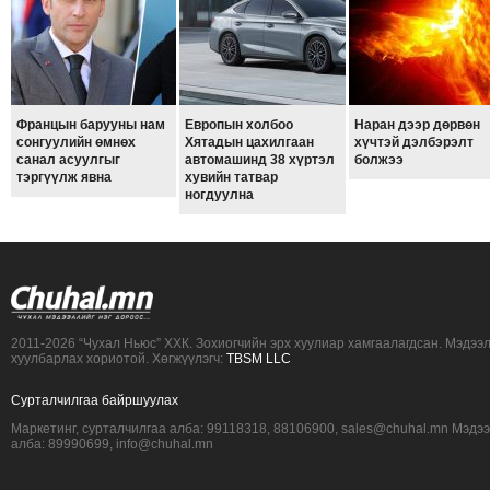
Францын барууны нам
Европын холбоо
Наран дээр дөрвөн
сонгуулийн өмнөх
Хятадын цахилгаан
хүчтэй дэлбэрэлт
санал асуулгыг
автомашинд 38 хүртэл
болжээ
тэргүүлж явна
хувийн татвар
ногдуулна
2011-2026 “Чухал Ньюс” ХХК. Зохиогчийн эрх хуулиар хамгаалагдсан. Мэдээ
хуулбарлах хориотой. Хөгжүүлэгч:
TBSM LLC
Сурталчилгаа байршуулах
Маркетинг, сурталчилгаа алба: 99118318, 88106900, sales@chuhal.mn Мэдэ
алба: 89990699, info@chuhal.mn