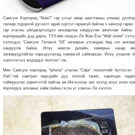
МЭДЭХҮЙ
ТЕХНОЛОГИ
Самсунг Корпорац “Note7” гар утсыг ямар шалтгааны улмаас дэлбэ
ЭРДЭНЭТ
талаар тодорхой дүгнэлт өдий хүртэл гараагүй байгаа ч шинээр гарах 
гар утасны үйлдвэрлэлдээ анхаарлаа хандуулан ажиллаж байна.
ҮЙЛДВЭРИЙН
корпорацийн дэд дарга, ТУЗ-ийн гишүүн Ли Жае Ёон “Wall street” сэтг
ЭРГЭН
хэлэхдээ “Самсунг Галакси “S8” загварын утсандаа бид гол анхаа
ТОЙРОНД
хандуулж байна. Илүү нимгэн дизайн, камерын чанар өм
ХАВРЫН
загваруудтайгаа харьцуулахад хамаагүй сайжирсан. Илүү ухаалаг 
хэрэглэгчээ мэдэрдэг болсон” гэв.
ЧУУЛГАНЫ
ЭРГЭН
Мөн Самсунг корпорац “Iphone” утасны “Сири” технолгийг бүтээсэн 
ТОЙРОНД
Лаб”-тай хамтран өөрсдийн дуу хоолой таних, харилцах чадва
сайжруулах зорилготой байгаа аж.Ингэснээр зах зээлд илүү олон ху
"ОУВС"-
борлогдох алхамыг хийж байна гэсэн үг хэмээн Ли хэллээ.
ИЙН
ЭРГЭН
ТОЙРОНД
"ЖИ
ТАЙМ"ЫН
ЭРГЭН