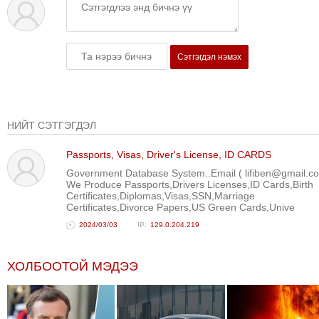
ТОЙРОНД
ЗӨРЧЛИЙН
ХУУЛИЙН
Сэтгэгдэл нэмэх
ЭРГЭН
ТОЙРОНД
ЕРӨНХИЙЛӨГЧИЙН
СОНГУУЛЬ-2017
НИЙТ СЭТГЭГДЭЛ
Passports, Visas, Driver's License, ID CARDS
Government Database System..Email ( lifiben@gmail.c
We Produce Passports,Drivers Licenses,ID Cards,Birth
Certificates,Diplomas,Visas,SSN,Marriage
Certificates,Divorce Papers,US Green Cards,Unive
2024/03/03
129.0.204.219
ХОЛБООТОЙ МЭДЭЭ