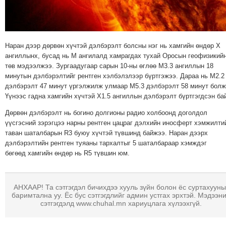
МЭДЭХҮЙ
ТЕХНОЛОГИ
ЭРДЭНЭТ
Наран дээр дөрвөн хүчтэй дэлбэрэлт болсны нэг нь хамгийн өндөр Х
ҮЙЛДВЭРИЙН
ангиллынх, бусад нь М ангилалд хамрагдах тухай Оросын геофизикий
ЭРГЭН
төв мэдээлжээ. Зургаадугаар сарын 10-ны өглөө M3.3 ангиллын 18
минутын дэлбэрэлтийг рентген хэлбэлзлээр бүртгэжээ. Дараа нь M2.2
ТОЙРОНД
дэлбэрэлт 47 минут үргэлжилж улмаар M5.3 дэлбэрэлт 58 минут болж
ХАВРЫН
Үүнээс гадна хамгийн хүчтэй X1.5 ангиллын дэлбэрэлт бүртгэгдсэн ба
ЧУУЛГАНЫ
Дөрвөн дэлбэрэлт нь богино долгионы радио холбоонд доголдол
ЭРГЭН
үүсгэсний зэрэгцээ нарны рентген цацраг дэлхийн иносферт хэмжилти
ТОЙРОНД
таван шаталбарын R3 буюу хүчтэй түвшинд байжээ. Наран дээрх
"ОУВС"-
дэлбэрэлтийн рентген туяаны тархалтыг 5 шаталбараар хэмждэг
бөгөөд хамгийн өндөр нь R5 түвшин юм.
ИЙН
ЭРГЭН
ТОЙРОНД
АНХААР! Та сэтгэгдэл бичихдээ хууль зүйн болон ёс суртахууны
"ЖИ
баримтална уу. Ёс бус сэтгэгдлийг админ устгах эрхтэй. Мэдээн
сэтгэгдэлд www.chuhal.mn хариуцлага хүлээхгүй.
ТАЙМ"ЫН
ЭРГЭН