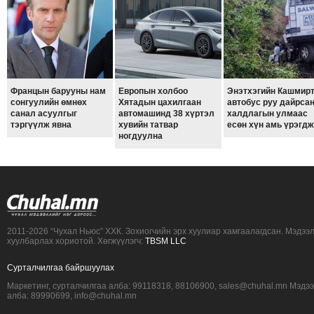
ТОЙРОНД
ЗӨРЧЛИЙН
ХУУЛИЙН
ЭРГЭН
ТОЙРОНД
Францын барууны нам
Европын холбоо
Энэтхэгийн Кашмир
сонгуулийн өмнөх
Хятадын цахилгаан
автобус руу дайрса
ЕРӨНХИЙЛӨГЧИЙН
санал асуулгыг
автомашинд 38 хүртэл
халдлагын улмаас
СОНГУУЛЬ-2017
тэргүүлж явна
хувийн татвар
есөн хүн амь үрэгд
ногдуулна
2011-2026 “Чухал Ньюс” ХХК. Зохиогчийн эрх хуулиар хамгаалагдсан. Мэдээ
хуулбарлах хориотой. Хөгжүүлэгч:
TBSM LLC
Сурталчилгаа байршуулах
Маркетинг, сурталчилгаа алба: 99118318, 88106900, sales@chuhal.mn Мэдэ
алба: 89990699, info@chuhal.mn