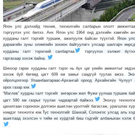
МЭДЭХҮЙ
ТЕХНОЛОГИ
ЭРДЭНЭТ
Япон улс дэлхийд техник, технолгийн салбарын ололт амжилтаа
ҮЙЛДВЭРИЙН
тэргүүлэх улс билээ. Анх Ялон улс 1964 онд дэлхийн хамгийн а
ЭРГЭН
хурданы галт тэргийг туршиж, ажилуулж байсан түүхтэй.
Япон улс
дараагийн зуны олимпийн зохион байгуулагч улсаар шалгарч өөрс
ТОЙРОНД
хурданы галт тэрэгний салбартаа
тэргүүлэх ээлжит бүтээ
ХАВРЫН
гаргахаар зэхэж байна.
ЧУУЛГАНЫ
Шинээр гарах хурданы галт тэрэг нь бүх цаг үеийн амжилтыг эвдэ
ЭРГЭН
зэхэж буй бөгөөд цагт 609 км замыг саадгүй туулах ажээ.
Энэ
ТОЙРОНД
ойролцоогоор Улаанбаатараас-Архангай ороод Архайнгайн Чулуут
"ОУВС"-
орох газар юм.
ИЙН
“Маглев” хурдны галт тэргийг өнгөрсөн жил Фужи уулнаа туршиж ба
ЭРГЭН
цагт 590 км газрыг туулах чадвартай байжээ.
Энэхүү технолги
цахилгаан соронзон долгион ашиглан үрэлтийг багасгаж, урагшлах ху
ТОЙРОНД
нэмдэг технолги юм.
Тус технолгийг Шанхай, Солонгос улсад аль хэ
"ЖИ
ашиглаад эхэлсэн ч тийм их хурдтай биш гэдгийг албаныхан хэлж 
ТАЙМ"ЫН
.
ЭРГЭН