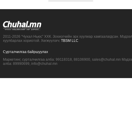
2011-2026 “Чухал Ньюс” ХХК. Зохиогчийн эрх хуулиар хамгаалагдсан. Мэдээ
хуулбарлах хориотой. Хөгжүүлэгч:
TBSM LLC
Сурталчилгаа байршуулах
Маркетинг, сурталчилгаа алба: 99118318, 88106900, sales@chuhal.mn Мэдэ
алба: 89990699, info@chuhal.mn