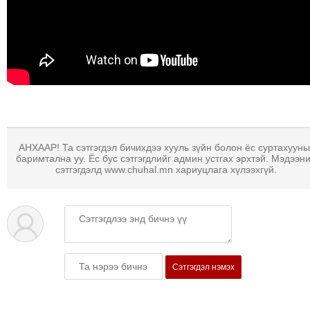
АНХААР! Та сэтгэгдэл бичихдээ хууль зүйн болон ёс суртахууны
баримтална уу. Ёс бус сэтгэгдлийг админ устгах эрхтэй. Мэдээн
сэтгэгдэлд www.chuhal.mn хариуцлага хүлээхгүй.
Сэтгэгдэл нэмэх