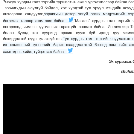
Энэхүү хурдны галт тэргийн туршилтын ажил үргэлжилсээр байгаа бө
зорчигчдын аюулгүй байдал, хэт хурдтай тул эрүүл мэндийн асуу
анхаарлаа хандуулж,
зорчигчын дотор эвгүй оргих мэдрэмжийг хэ
багасгах талаар ажиллаж байна.
“Маглев” хурдны галт тэргийг 
өнгөрөхөд чимээ шуугиан их гарахгүйг онцолж байна. Ингэсэнээр Т
болон бусад хот сууринд оршин сууж буй иргэд дуу чимээ
бохирдолтой нүүр тулахгүй гэв
.Тус хурдны галт тэргийг явуулахын 
их хэмжээний туннелийг барих шаардлагатай бөгөөд зам хийх а
хамтад нь хийж, гүйцэтгэж байна.
Эх сурвалж:
chuhal