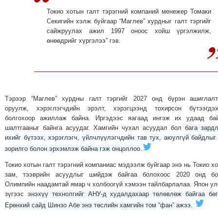
ТОЙРОНД
Токио хотын галт тэрэгний компаний менежер Томаки
Секигийн хэлж буйгаар “Маглев” хурдныг галт тэргийг
ЗӨРЧЛИЙН
сайжруулах ажил 1997 оноос хойш үргэлжилж,
ХУУЛИЙН
өнөөдрийг хүргэлээ” гэв.
ЭРГЭН
ТОЙРОНД
ЕРӨНХИЙЛӨГЧИЙН
СОНГУУЛЬ-2017
Тэрээр “Маглев” хурдны галт тэргийг 2027 онд бүрэн ашиглалт
оруулж, хэрэглэгчдийн эрэлт, хэрэгцээнд тохирсон бүтээгдэх
болгохоор ажиллаж байна. Иргэдээс яагаад ингэж их удаад бай
шалтгааныг байнга асуудаг. Хамгийн чухал асуудал бол
бага зард
ихийг бүтээх, хэрэглэгч, үйлчлүүлэгчдийн тав тух, аюулгүй байдлыг
зорилго болон эрхэмлэж байна гэж онцоллоо.
Токио хотын галт тэрэгний компаниас мэдээлж буйгаар энэ нь Токио х
зам, тээврийн асуудлыг шийдэж байгаа болохоос 2020 онд бо
Олимпийн наадамтай ямар ч холбоогүй хэмээн тайлбарлалаа. Япон у
зүгээс
энэхүү технолгийг АНУ-д худалдахаар төлөвлөж байгаа бө
Ерөнхий сайд Шинзо Абе энэ төслийн хамгийн том “фан” ажээ.