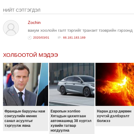
НИЙТ СЭТГЭГДЭЛ
Zochin
вакум хоолойн галт тэргийг транзит тээврийн гэрээнд
2020/03/01
66.181.183.169
ХОЛБООТОЙ МЭДЭЭ
Францын барууны нам
Европын холбоо
Наран дээр дөрвөн
сонгуулийн өмнөх
Хятадын цахилгаан
хүчтэй дэлбэрэлт
санал асуулгыг
автомашинд 38 хүртэл
болжээ
тэргүүлж явна
хувийн татвар
ногдуулна