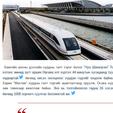
ТОЙРОНД
ГРАНАТ
ДЭЛБЭРСЭН
ОСЛЫН
ЭРГЭН
ТОЙРОНД
ТӨВСИЙН
ТОДОТГОЛЫН
ЭРГЭН
ТОЙРОНД
ЕРӨНХИЙЛӨГЧИЙН
Хамгийн анхны дэлхийн хурдны галт тэрэг болох
"Чуо Шинкасен" Т
хотоос өмнөд зүгт орших Нагаяа хот хүртэл 44 минутын хугацаанд ту
СОНГУУЛИЙН
чадвартай
бөгөөд
нисэх онгоцноос хурдан гэдгийг онцолж байна
ЭРГЭН
Харин "Маглев" хурдны галт тэргийг ашиглалтанд оруулж, Осака хү
ТОЙРОНД
зам тавихаар ажиллаж байна.
Энэ нь толгойноосоо гадна 16 хэсэ
29
бөгөөд 1000 зорчигч суулгах боломжтой аж.
ДҮГЭЭР
СУРГУУЛИЙН
ЭРГЭН