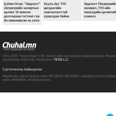
Ц.Ням-Осор: "Эрдэнэт"
Хууль бус ТУЗ
Эрдэнэт Үйлдвэрий
ТОЙРОНД
үйлдвэрийн захирлын
цагдаагийн
захирал, ТУЗ-ийн
ЗӨРЧЛИЙН
цалинг 10 мянган
хамгаалалттай
гишүүдийн цалингий
доллараар тогтооё гэж
хуралдаж байна
хэмжээ
ХУУЛИЙН
би зөвшөөрсөн нь үнэн
ЭРГЭН
ТОЙРОНД
ЕРӨНХИЙЛӨГЧИЙН
СОНГУУЛЬ-2017
2011-2026 “Чухал Ньюс” ХХК. Зохиогчийн эрх хуулиар хамгаалагдсан. Мэдээ
хуулбарлах хориотой. Хөгжүүлэгч:
TBSM LLC
Сурталчилгаа байршуулах
Маркетинг, сурталчилгаа алба: 99118318, 88106900, sales@chuhal.mn Мэдэ
алба: 89990699, info@chuhal.mn