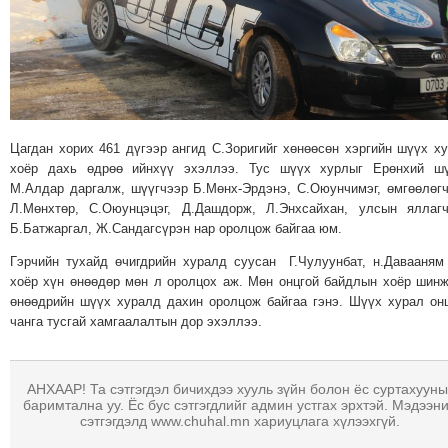
МЭДЭХҮЙ
ТЕХНОЛОГИ
ЭРДЭНЭТ
ҮЙЛДВЭРИЙН
ЭРГЭН
Цагдан хорих 461 дүгээр ангид С.Зоригийг хөнөөсөн хэргийн шүүх х
ТОЙРОНД
хоёр дахь өдрөө ийнхүү эхэллээ. Тус шүүх хурлыг Ерөнхий шү
ХАВРЫН
М.Алдар даргалж, шүүгчээр Б.Мөнх-Эрдэнэ, С.Оюунчимэг, өмгөөлөг
ЧУУЛГАНЫ
Л.Мөнхтөр, С.Оюунцэцэг, Д.Дашдорж, Л.Энхсайхан, улсын яллаг
ЭРГЭН
Б.Батжаргал, Ж.Сандагсүрэн нар оролцож байгаа юм.
ТОЙРОНД
Гэрчийн тухайд өчигдрийн хуралд суусан Г.Чулуунбат, н.Давааням
"ОУВС"-
хоёр хүн өнөөдөр мөн л оролцох аж. Мөн онцгой байдлын хоёр шин
өнөөдрийн шүүх хуралд дахин оролцож байгаа гэнэ. Шүүх хурал он
ИЙН
чанга тусгай хамгаалалтын дор эхэллээ.
ЭРГЭН
ТОЙРОНД
"ЖИ
АНХААР! Та сэтгэгдэл бичихдээ хууль зүйн болон ёс суртахууны
баримтална уу. Ёс бус сэтгэгдлийг админ устгах эрхтэй. Мэдээн
ТАЙМ"ЫН
сэтгэгдэлд www.chuhal.mn хариуцлага хүлээхгүй.
ЭРГЭН