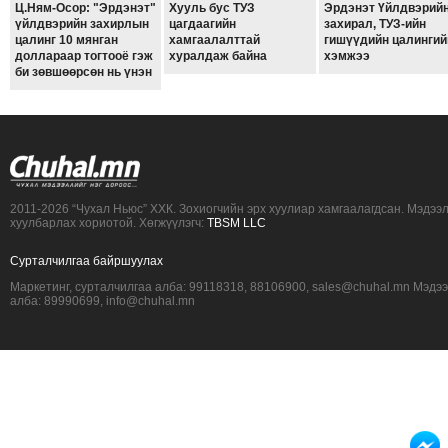
Ц.Ням-Осор: "Эрдэнэт"
Хууль бус ТУЗ
Эрдэнэт Үйлдвэрий
ТОЙРОНД
үйлдвэрийн захирлын
цагдаагийн
захирал, ТУЗ-ийн
цалинг 10 мянган
хамгаалалттай
гишүүдийн цалингий
ЗӨРЧЛИЙН
доллараар тогтооё гэж
хуралдаж байна
хэмжээ
ХУУЛИЙН
би зөвшөөрсөн нь үнэн
ЭРГЭН
ТОЙРОНД
ЕРӨНХИЙЛӨГЧИЙН
СОНГУУЛЬ-2017
2011-2026 “Чухал Ньюс” ХХК. Зохиогчийн эрх хуулиар хамгаалагдсан. Мэдээ
хуулбарлах хориотой. Хөгжүүлэгч:
TBSM LLC
Сурталчилгаа байршуулах
Маркетинг, сурталчилгаа алба: 99118318, 88106900, sales@chuhal.mn Мэдэ
алба: 89990699, info@chuhal.mn