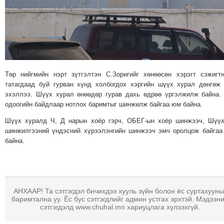
МЭДЭХҮЙ
ТЕХНОЛОГИ
ЭРДЭНЭТ
ҮЙЛДВЭРИЙН
ЭРГЭН
Төр нийгмийн нэрт зүтгэлтэн С.Зоригийг хөнөөсөн хэрэгт сэжигт
ТОЙРОНД
татагдаад буй гурван хүнд холбогдох хэргийн шүүх хурал дөнгөж
ХАВРЫН
эхэллээ. Шүүх хурал өнөөдөр гурав дахь өдрөө үргэлжилж байна
ЧУУЛГАНЫ
одоогийн байдлаар нотлох баримтыг шинжилж байгаа юм байна.
ЭРГЭН
Шүүх хуралд Ч, Д нарын хоёр гэрч, ОБЕГ-ын хоёр шинжээч, Шүү
ТОЙРОНД
шинжилгээний үндэсний хүрээлэнгийн шинжээч эмч оролцож байга
"ОУВС"-
байна.
ИЙН
ЭРГЭН
ТОЙРОНД
"ЖИ
АНХААР! Та сэтгэгдэл бичихдээ хууль зүйн болон ёс суртахууны
баримтална уу. Ёс бус сэтгэгдлийг админ устгах эрхтэй. Мэдээн
ТАЙМ"ЫН
сэтгэгдэлд www.chuhal.mn хариуцлага хүлээхгүй.
ЭРГЭН