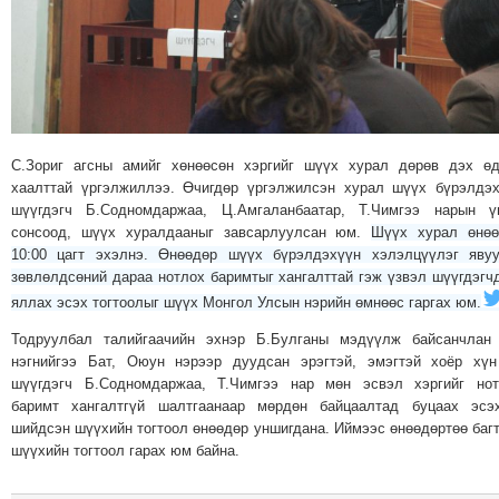
МЭДЭХҮЙ
ТЕХНОЛОГИ
ЭРДЭНЭТ
ҮЙЛДВЭРИЙН
ЭРГЭН
С.Зориг агсны амийг хөнөөсөн хэргийг шүүх хурал дөрөв дэх ө
ТОЙРОНД
хаалттай үргэлжиллээ. Өчигдөр үргэлжилсэн хурал шүүх бүрэлдэ
ХАВРЫН
шүүгдэгч Б.Содномдаржаа, Ц.Амгаланбаатар, Т.Чимгээ нарын үг
ЧУУЛГАНЫ
сонсоод, шүүх хуралдааныг завсарлуулсан юм.
Шүүх хурал өнөө
ЭРГЭН
10:00 цагт эхэлнэ. Өнөөдөр шүүх бүрэлдэхүүн хэлэлцүүлэг яву
зөвлөлдсөний дараа нотлох баримтыг хангалттай гэж үзвэл шүүгдэгч
ТОЙРОНД
яллах эсэх тогтоолыг шүүх Монгол Улсын нэрийн өмнөөс гаргах юм.
"ОУВС"-
ИЙН
Тодруулбал талийгаачийн эхнэр Б.Булганы мэдүүлж байсанчлан 
нэгнийгээ Бат, Оюун нэрээр дуудсан эрэгтэй, эмэгтэй хоёр хү
ЭРГЭН
шүүгдэгч Б.Содномдаржаа, Т.Чимгээ нар мөн эсвэл хэргийг нот
ТОЙРОНД
баримт хангалтгүй шалтгаанаар мөрдөн байцаалтад буцаах эсэх
"ЖИ
шийдсэн шүүхийн тогтоол өнөөдөр уншигдана. Иймээс өнөөдөртөө баг
шүүхийн тогтоол гарах юм байна.
ТАЙМ"ЫН
ЭРГЭН