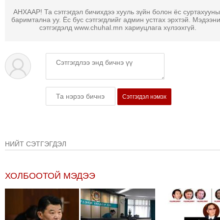
ТОЙРОНД
АНХААР! Та сэтгэгдэл бичихдээ хууль зүйн болон ёс суртахууны
ГРАНАТ
баримтална уу. Ёс бус сэтгэгдлийг админ устгах эрхтэй. Мэдээн
сэтгэгдэлд www.chuhal.mn хариуцлага хүлээхгүй.
ДЭЛБЭРСЭН
ОСЛЫН
ЭРГЭН
ТОЙРОНД
ТӨВСИЙН
ТОДОТГОЛЫН
Сэтгэгдэл нэмэх
ЭРГЭН
ТОЙРОНД
ЕРӨНХИЙЛӨГЧИЙН
СОНГУУЛИЙН
НИЙТ СЭТГЭГДЭЛ
ЭРГЭН
ТОЙРОНД
ХОЛБООТОЙ МЭДЭЭ
29
ДҮГЭЭР
СУРГУУЛИЙН
ЭРГЭН