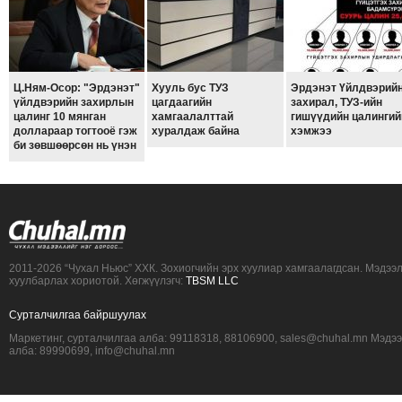
ТОЙРОНД
ЗӨРЧЛИЙН
ХУУЛИЙН
ЭРГЭН
Ц.Ням-Осор: "Эрдэнэт"
Хууль бус ТУЗ
Эрдэнэт Үйлдвэрий
үйлдвэрийн захирлын
цагдаагийн
захирал, ТУЗ-ийн
ТОЙРОНД
цалинг 10 мянган
хамгаалалттай
гишүүдийн цалингий
доллараар тогтооё гэж
хуралдаж байна
хэмжээ
ЕРӨНХИЙЛӨГЧИЙН
би зөвшөөрсөн нь үнэн
СОНГУУЛЬ-2017
2011-2026 “Чухал Ньюс” ХХК. Зохиогчийн эрх хуулиар хамгаалагдсан. Мэдээ
хуулбарлах хориотой. Хөгжүүлэгч:
TBSM LLC
Сурталчилгаа байршуулах
Маркетинг, сурталчилгаа алба: 99118318, 88106900, sales@chuhal.mn Мэдэ
алба: 89990699, info@chuhal.mn