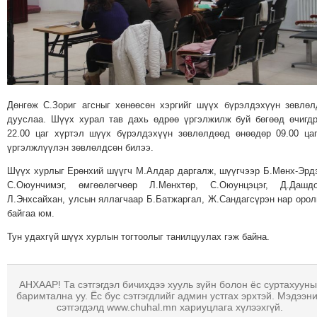
МЭДЭХҮЙ
ТЕХНОЛОГИ
ЭРДЭНЭТ
ҮЙЛДВЭРИЙН
ЭРГЭН
Дөнгөж С.Зориг агсныг хөнөөсөн хэргийг шүүх бүрэлдэхүүн зөвлө
ТОЙРОНД
дууслаа. Шүүх хурал тав дахь өдрөө үргэлжилж буй бөгөөд өчигд
ХАВРЫН
22.00 цаг хүртэл шүүх бүрэлдэхүүн зөвлөлдөөд өнөөдөр 09.00 ца
ЧУУЛГАНЫ
үргэлжлүүлэн зөвлөлдсөн билээ.
ЭРГЭН
Шүүх хурлыг Ерөнхий шүүгч М.Алдар даргалж, шүүгчээр Б.Мөнх-Эрд
ТОЙРОНД
С.Оюунчимэг, өмгөөлөгчөөр Л.Мөнхтөр, С.Оюунцэцэг, Д.Дашдо
"ОУВС"-
Л.Энхсайхан, улсын яллагчаар Б.Батжаргал, Ж.Сандагсүрэн нар оро
байгаа юм.
ИЙН
ЭРГЭН
Тун удахгүй шүүх хурлын тогтоолыг танилцуулах гэж байна.
ТОЙРОНД
"ЖИ
АНХААР! Та сэтгэгдэл бичихдээ хууль зүйн болон ёс суртахууны
ТАЙМ"ЫН
баримтална уу. Ёс бус сэтгэгдлийг админ устгах эрхтэй. Мэдээн
ЭРГЭН
сэтгэгдэлд www.chuhal.mn хариуцлага хүлээхгүй.