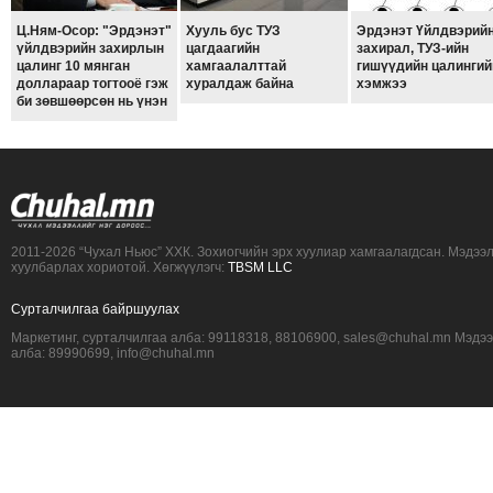
ТОЙРОНД
Ц.Ням-Осор: "Эрдэнэт"
Хууль бус ТУЗ
Эрдэнэт Үйлдвэрий
үйлдвэрийн захирлын
цагдаагийн
захирал, ТУЗ-ийн
ЗӨРЧЛИЙН
цалинг 10 мянган
хамгаалалттай
гишүүдийн цалингий
ХУУЛИЙН
доллараар тогтооё гэж
хуралдаж байна
хэмжээ
би зөвшөөрсөн нь үнэн
ЭРГЭН
ТОЙРОНД
ЕРӨНХИЙЛӨГЧИЙН
СОНГУУЛЬ-2017
2011-2026 “Чухал Ньюс” ХХК. Зохиогчийн эрх хуулиар хамгаалагдсан. Мэдээ
хуулбарлах хориотой. Хөгжүүлэгч:
TBSM LLC
Сурталчилгаа байршуулах
Маркетинг, сурталчилгаа алба: 99118318, 88106900, sales@chuhal.mn Мэдэ
алба: 89990699, info@chuhal.mn