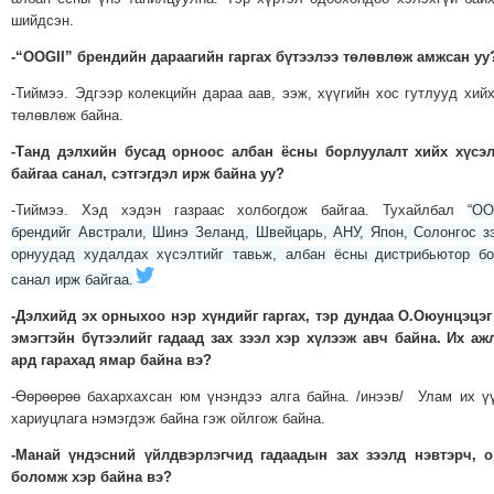
шийдсэн.
-“OOGII” брендийн дараагийн гаргах бүтээлээ төлөвлөж амжсан уу
-Тиймээ. Эдгээр колекцийн дараа аав, ээж, хүүгийн хос гутлууд хий
төлөвлөж байна.
-Танд дэлхийн бусад орноос албан ёсны борлуулалт хийх хүсэл
байгаа санал, сэтгэгдэл ирж байна уу?
-Тиймээ. Хэд хэдэн газраас холбогдож байгаа. Тухайлбал
“OO
брендийг Австрали, Шинэ Зеланд, Швейцарь, АНУ, Япон, Солонгос з
орнуудад худалдах хүсэлтийг тавьж, албан ёсны дистрибьютор б
санал ирж байгаа.
-Дэлхийд эх орныхоо нэр хүндийг гаргах, тэр дундаа О.Оюунцэцэг
эмэгтэйн бүтээлийг гадаад зах зээл хэр хүлээж авч байна. Их а
ард гарахад ямар байна вэ?
-Өөрөөрөө бахархахсан юм үнэндээ алга байна. /инээв/ Улам их ү
хариуцлага нэмэгдэж байна гэж ойлгож байна.
-Манай үндэсний үйлдвэрлэгчид гадаадын зах зээлд нэвтэрч, о
боломж хэр байна вэ?