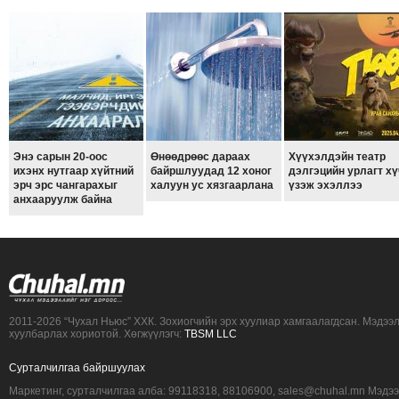
Энэ сарын 20-оос
Өнөөдрөөс дараах
Хүүхэлдэйн театр
ихэнх нутгаар хүйтний
байршлуудад 12 хоног
дэлгэцийн урлагт хү
эрч эрс чангарахыг
халуун ус хязгаарлана
үзэж эхэллээ
анхааруулж байна
2011-2026 “Чухал Ньюс” ХХК. Зохиогчийн эрх хуулиар хамгаалагдсан. Мэдээ
хуулбарлах хориотой. Хөгжүүлэгч:
TBSM LLC
Сурталчилгаа байршуулах
Маркетинг, сурталчилгаа алба: 99118318, 88106900, sales@chuhal.mn Мэдэ