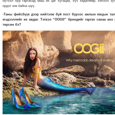
бүтээл бүр гаргахад маш их цаг хугацаа, хүч хөдөлмөр, хичээл зү
ТОЙРОНД
ордог юм байна шүү.
ГРАНАТ
-Таны фейсбүүк дээр нийтэлж буй пост бүрээс ажлын явцын тал
ДЭЛБЭРСЭН
мэдээллийг их авдаг. Тэгвэл “ОOGII” брендийг гаргах санаа анх
ОСЛЫН
төрсөн бэ?
ЭРГЭН
ТОЙРОНД
ТӨВСИЙН
ТОДОТГОЛЫН
ЭРГЭН
ТОЙРОНД
ЕРӨНХИЙЛӨГЧИЙН
СОНГУУЛИЙН
ЭРГЭН
ТОЙРОНД
29
ДҮГЭЭР
СУРГУУЛИЙН
ЭРГЭН