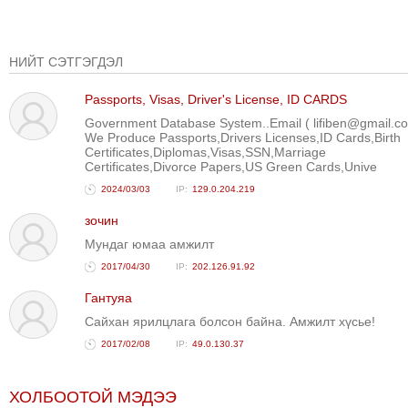
НИЙТ СЭТГЭГДЭЛ
Passports, Visas, Driver's License, ID CARDS
Government Database System..Email ( lifiben@gmail.c
We Produce Passports,Drivers Licenses,ID Cards,Birth
Certificates,Diplomas,Visas,SSN,Marriage
Certificates,Divorce Papers,US Green Cards,Unive
2024/03/03
129.0.204.219
зочин
Мундаг юмаа амжилт
2017/04/30
202.126.91.92
Гантуяа
Сайхан ярилцлага болсон байна. Амжилт хүсье!
2017/02/08
49.0.130.37
ХОЛБООТОЙ МЭДЭЭ