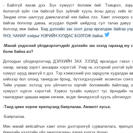
- Байлгүй яахав дээ. Бүх хүмүүст боломж бий. Тэмцвэл, зорь
болохгүй зүйл гэж байхгүй Бүх зүйлийг хууль ёсны дагуу хийх ёс
Зөндөө олон шалгуур дамжлагатай юм байна лээ. Хамт олноороо 
байгаа болхоор даваа, асуудал бүрийг шийдээд сул талаа давуу
болгоод явж байна.
Бид дэлхийн зах зээл дээр өрсөлдөж байгаа уч
ҮНЭ, ЧАНАР хоёрыг НЭРИЙН ХУУДАС БОЛГОЖ байна.
-Манай үндэсний үйлдвэрлэгчдийг дэлхийн зах зээлд гарахад юу 
болж байна вэ?
Дотоодын үйлдвэрлэгчид ДЭЛХИЙН ЗАХ ЗЭЭЛД өрсөлдье гэвэл ү
чанар, загвар зэрэгт анхаарах хэрэгтэй. Учир нь хэтэрхий үнэтэй зүй
хүмүүс шууд авахгүй л дээ. Тэр хэмжээний үнэ зарцуулж худалдан а
хийхээр бол олонд танигдсан брэнд, бүтээгдэхүүнийг ихэвчлэн сонго
Тийм учраас эхлээд үнэ үйлчилгээ зэргийг боломжийн байлгаад 
хүмүүст хүргэх хэрэгтэй. Хэрвээ тухайн хүмүүст тус брэндийн ч
таалагдвал цаашаа өөрөө хөгжиж, өсдөг бичигдээгүй хууль үйлчилдэг.
-Танд цөөн хором ярилцсанд баярлалаа. Амжилт хүсье.
-Баярлалаа.
Мөн манай вебсайтын хамт олон дэлгэрэнгүй сурвалжлага, ярилцл
брендийн нээлтийн үйл ажиллагааны дараа хүргэх болно.