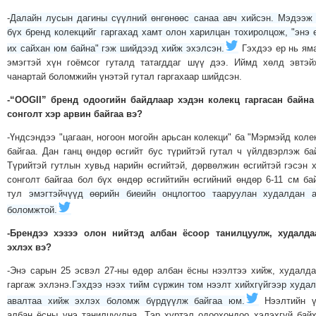
ТОЙРОНД
-
Далайн лусын дагины сүүлний өнгөнөөс санаа авч хийсэн. Мэдээж
бүх бренд колекцийг гаргахад хамт олон харилцан тохиролцож, "энэ 
ЗӨРЧЛИЙН
их сайхан юм байна" гэж шийдээд хийж эхэлсэн.
Гэхдээ ер нь ям
ХУУЛИЙН
эмэгтэй хүн гоёмсог гуталд татагддаг шүү дээ. Иймд хөлд эвтэй
ЭРГЭН
чанартай боломжийн үнэтэй гутал гаргахаар шийдсэн.
ТОЙРОНД
-“ООGII” бренд одоогийн байдлаар хэдэн колекц гаргасан байна
ЕРӨНХИЙЛӨГЧИЙН
сонголт хэр арвин байгаа вэ?
СОНГУУЛЬ-2017
-Үндсэндээ "цагаан, ногоон могойн арьсан колекци" ба "Мэрмэйд коле
байгаа. Дан ганц өндөр өсгийт бус түрийтэй гутал ч үйлдвэрлэж ба
Түрийтэй гутлын хувьд нарийн өсгийтэй, дөрвөлжин өсгийтэй гэсэн 
сонголт байгаа бол бүх өндөр өсгийтийн өсгийний өндөр 6-11 см ба
тул
эмэгтэйчүүд өөрийн биеийн онцлогтоо тааруулан худалдан 
боломжтой.
-Брендээ хэзээ олон нийтэд албан ёсоор танилцуулж, худалда
эхлэх вэ?
-Энэ сарын 25 эсвэл 27-ны өдөр албан ёсны нээлтээ хийж, худалд
гаргаж эхлэнэ.
Гэхдээ нээх тийм сүржин том нээлт хийхгүйгээр худа
авалтаа хийж эхлэх боломж бүрдүүлж байгаа юм.
Нээлтийн ү
албан ёсны үнэ танилцуулна. Тэр хүртэл одоохондоо хэлэхгүй бай