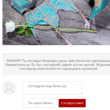
АНХААР! Та сэтгэгдэл бичихдээ хууль зүйн болон ёс суртахууны
баримтална уу. Ёс бус сэтгэгдлийг админ устгах эрхтэй. Мэдээн
сэтгэгдэлд www.chuhal.mn хариуцлага хүлээхгүй.
Сэтгэгдэл нэмэх