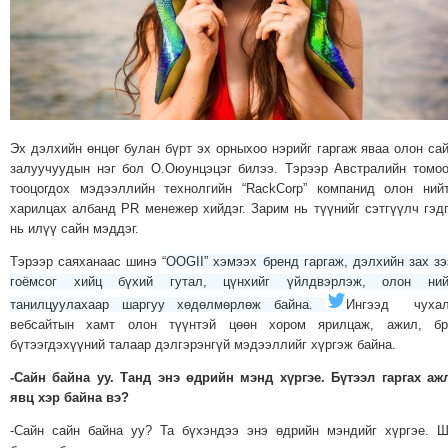
МЭДЭХҮЙ
ТЕХНОЛОГИ
ЭРДЭНЭТ
ҮЙЛДВЭРИЙН
ЭРГЭН
Эх дэлхийн өнцөг булан бүрт эх орныхоо нэрийг гаргаж яваа олон са
ТОЙРОНД
залуучуудын нэг бол О.Оюунцэцэг билээ. Тэрээр Австралийн томо
ХАВРЫН
тооцогдох мэдээллийн технолгийн “RackCorp” компанид олон ний
ЧУУЛГАНЫ
харилцах албанд PR менежер хийдэг. Зарим нь түүнийг сэтгүүлч гэд
ЭРГЭН
нь илүү сайн мэддэг.
ТОЙРОНД
Тэрээр саяханаас шинэ “
OOGII” хэмээх бренд гаргаж, дэлхийн зах з
"ОУВС"-
гоёмсог хийц бүхий гутал, цүнхийг үйлдвэрлэж, олон ний
ИЙН
танилцуулахаар шаргуу хөдөлмөрлөж байна.
Ингээд чухал
вебсайтын хамт олон түүнтэй цөөн хором ярилцаж, ажил, бр
ЭРГЭН
бүтээгдэхүүний талаар дэлгэрэнгүй мэдээллийг хүргэж байна.
ТОЙРОНД
-Сайн байна уу. Танд энэ өдрийн мэнд хүргэе. Бүтээл гаргах а
"ЖИ
явц хэр байна вэ?
ТАЙМ"ЫН
-Сайн сайн байна уу? Та бүхэндээ энэ өдрийн мэндийг хүргэе. 
ЭРГЭН