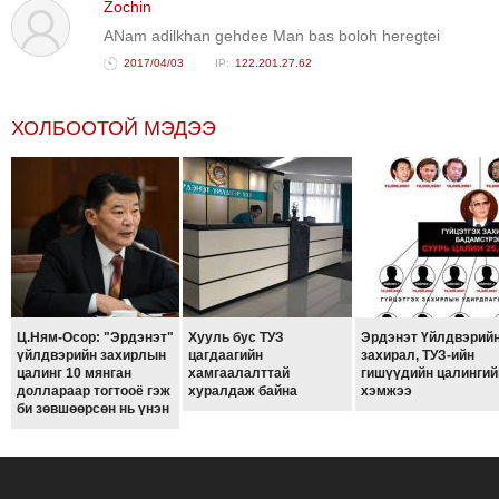
Zochin
ANam adilkhan gehdee Man bas boloh heregtei
2017/04/03
122.201.27.62
ХОЛБООТОЙ МЭДЭЭ
Ц.Ням-Осор: "Эрдэнэт"
Хууль бус ТУЗ
Эрдэнэт Үйлдвэрий
үйлдвэрийн захирлын
цагдаагийн
захирал, ТУЗ-ийн
цалинг 10 мянган
хамгаалалттай
гишүүдийн цалингий
доллараар тогтооё гэж
хуралдаж байна
хэмжээ
би зөвшөөрсөн нь үнэн