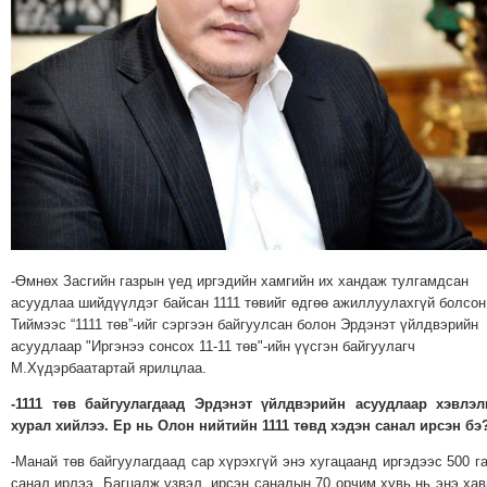
МЭДЭХҮЙ
ТЕХНОЛОГИ
ЭРДЭНЭТ
ҮЙЛДВЭРИЙН
ЭРГЭН
ТОЙРОНД
ХАВРЫН
ЧУУЛГАНЫ
ЭРГЭН
ТОЙРОНД
-Өмнөх Засгийн газрын үед иргэдийн хамгийн их хандаж тулгамдсан
асуудлаа шийдүүлдэг байсан 1111 төвийг өдгөө ажиллуулахгүй болсон
"ОУВС"-
Тиймээс “1111 төв”-ийг сэргээн байгуулсан болон Эрдэнэт үйлдвэрийн
ИЙН
асуудлаар "Иргэнээ сонсох 11-11 төв"-ийн үүсгэн байгуулагч
ЭРГЭН
М.Хүдэрбаатартай ярилцлаа.
ТОЙРОНД
-1111 төв байгуулагдаад Эрдэнэт үйлдвэрийн асуудлаар хэвлэл
"ЖИ
хурал хийлээ. Ер нь Олон нийтийн 1111 төвд хэдэн санал ирсэн бэ
ТАЙМ"ЫН
-Манай төв байгуулагдаад сар хүрэхгүй энэ хугацаанд иргэдээс 500 г
ЭРГЭН
санал ирлээ. Багцалж үзвэл, ирсэн саналын 70 орчим хувь нь энэ ха