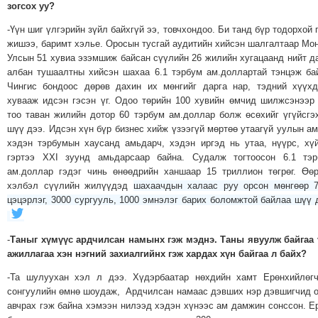
зогсох уу?
-Үүн шиг үлгэрийн зүйл байхгүй ээ, товчхондоо. Би танд бүр тодорхой 
жишээ, баримт хэлье. Оросын тусгай аудитийн хийсэн шалгалтаар Мо
Улсын 51 хувиа эзэмшиж байсан сүүлийн 26 жилийн хугацаанд нийт д
албан тушаалтны хийсэн шахаа 6.1 тэрбум ам.доллартай тэнцэж ба
Чингис бондоос дөрөв дахин их мөнгийг дарга нар, тэдний хүүх
хувааж идсэн гэсэн үг. Одоо төрийн 100 хувийн өмчид шилжсэнээр
тоо таван жилийн дотор 60 тэрбум ам.доллар болж өсөхийг үгүйсгэ
шүү дээ. Идсэн хүн бүр бизнес хийж үзээгүй мөртөө утаагүй уулын а
хэдэн тэрбумын хаусанд амьдарч, хэдэн иргэд нь утаа, нүүрс, хү
гэртээ XXI зуунд амьдарсаар байна. Судалж тогтоосон 6.1 тэр
ам.доллар гэдэг чинь өнөөдрийн ханшаар 15 триллион төгрөг. Өө
хэлбэл сүүлийн жилүүдэд
шахаачдын халаас руу орсон мөнгөөр 
цэцэрлэг, 3000 сургууль, 1000 эмнэлэг барих боломжтой байлаа шүү 
-
Таныг хүмүүс ардчилсан намынх гэж мэднэ. Таны явуулж байгаа
ажиллагаа хэн нэгний захиалгийнх гэж хардах хүн байгаа л байх?
-Та шулуухан хэл л дээ. Хүдэрбаатар нөхдийн хамт Ерөнхийлөг
сонгуулийн өмнө шоудаж, Ардчилсан намаас дэвших нэр дэвшигчид 
авчрах гэж байна хэмээн нилээд хэдэн хүнээс ам дамжин сонссон. Е