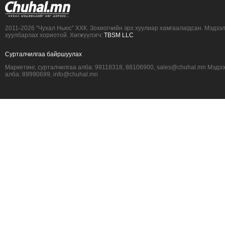
2011-2026 “Чухал Ньюс” ХХК. Зохиогчийн эрх хуулиар хамгаалагдсан. Мэдээ
хуулбарлах хориотой. Хөгжүүлэгч:
TBSM LLC
Сурталчилгаа байршуулах
Маркетинг, сурталчилгаа алба: 99118318, 88106900, sales@chuhal.mn Мэдэ
алба: 89990699, info@chuhal.mn