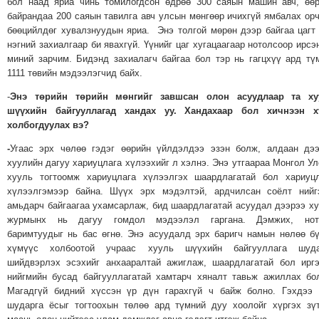
бол наад яриа чинь томилогдсон өдрөө 300 саяын машин авч, өө
байрандаа 200 саяын тавилга авч улсын мөнгөөр ичихгүй ямбалах ор
бөөцийлдөг хувалзнуудын яриа. Энэ толгой мөрөн дээр байгаа цагт
нэгний захиалгаар би явахгүй. Үүнийг цаг хугацаагаар нотолсоор ирсэ
миний зарчим. Бидэнд захиалагч байгаа бол тэр нь гагцхүү ард тү
1111 төвийн мэдээлэгчид байх.
-
Энэ төрийн төрийн мөнгийг завшсан олон асуудлаар та ху
шүүхийн байгууллагад хандах уу. Хандахаар бол хичнээн х
холбогдуулах вэ?
-
Угаас эрх чөлөө гэдэг өөрийн үйлдэлдээ эзэн болж, алдаан дэ
хуулийн дагуу хариуцлага хүлээхийг л хэлнэ. Энэ утгаараа Монгол У
хууль тогтоомж хариуцлага хүлээлгэх шаардлагатай бол хариуц
хүлээлгэмээр байна. Шүүх эрх мэдэлтэй, ардчилсан соёлт нийг
амьдарч байгаагаа ухамсарлаж, бид шаардлагатай асуудал дээрээ х
журмынх нь дагуу гомдол мэдээлэл гаргана. Дэмжих, нот
баримтуудыг нь бас өгнө. Энэ асуудалд эрх баригч намын нөлөө б
хүмүүс холбоотой учраас хууль шүүхийн байгууллага шуда
шийдвэрлэх эсэхийг анхааралтай ажиглаж, шаардлагатай бол ирг
нийгмийн бусад байгууллагатай хамтарч хяналт тавьж ажиллах бо
Магадгүй бидний хүссэн үр дүн гарахгүй ч байж болно. Гэхдээ
шударга ёсыг тогтоохын төлөө ард түмний дуу хоолойг хүргэх зү