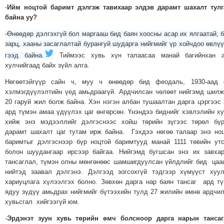
-
Ийм ноцтой баримт дэлгэж тавихаар элдэв дарамт шахалт тулг
байна уу?
-Өнөөдөр дэлгэхгүй бол маргааш бид баян хоосны асар их ялгаатай, 
зарц, хааны засаглалтай бурангуй шударга нийгмийг үр хойчдоо өвлү
гээд байна.
Тиймээс хувь хүн талаасаа манай багийнхан а
хулчийгаад байх зүйл алга.
Нөгөөтэйгүүр сайн ч, муу ч өнөөдөр бид феодаль, 1930-аад 
хэлмэгдүүлэлтийн үед амьдраагүй. Ардчилсан чөлөөт нийгэмд шил
20 гаруй жил болж байна. Хэн нэгэн албан тушаалтан дарга цэргээс
ард түмэн амаа үдүүлэх цаг өнгөрсөн. Үнэндээ биднийг хэвлэлийн х
хийж энэ мэдээллийг дэлгэснээс хойш төрийн зүгээс төрөл бүр
дарамт шахалт цаг тутам ирж байна. Гэхдээ нөгөө талаар энэ но
баримтыг дэлгэснээр бүр ноцтой баримтууд манай 1111 төвийн ут
болон шуудангаар ирсээр байгаа. Нийгэмд бугшсан энэ их завха
тансаглал, түмэн олны мөнгөнөөс шамшигдуулсан үйлдлийг бид ца
нийтэд заавал дэлгэнэ. Дэлгээд зогсохгүй тэдгээр хүмүүст хуу
хариуцлага хүлээлгэх болно. Зөвхөн дарга нар баян тансаг ард т
ядуу зүдүү амьдрах нийгмийг бүтээхийн тулд 27 жилийн өмнө ардчи
хувьсгал хийгээгүй юм.
-
Эрдэнэт зуун хувь төрийн өмч болсноор дарга нарын тансаг