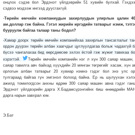
онцлох сэдэв бол Эрдэнэт үйлдэврийн 51 хувийн булхай. Гэхдэ
сэдвээ мэдээж ингээд дуусгахгүй.
-
Төрийн өмчийн компаниудын захирлуудын улирлын цалин 40
ам.доллар гэж байна. Гэтэл жирийн иргэдийн татварыг нэмж, тэтг
бууруулж байгаа талаар таны бодол?
-Хамар доорх төрийн өмчийн компанийхаа захирлын тансаглалыг та
ордон дүүрэн төрийн албан хаагчдыг цуглуулдагаа больж чадахгүй 
бүсээ чангалахаа бид өөрсдөөсөө эхлэх ёстой гэж жүжиг тавихаа б
хэрэгтэй.
Төрийн өмчийн компанийн нэг л хүн 300 саяар машин,
саяар тавилга авч байхад хүүхдийн 20 мянган төгрөгийг хасаж, хүн 
орлогын албан татварыг 20 хувиар нэмнэ гэдэг бол энэ улс ор
тулгараад байгаа гүн эмгэнэл болоод байна. Ер нь шулуухан хэл
ажилд томилогдсон анхны өдрөө 300 саяар машин авна гэдэг ган
Эрдэнэт үйлдвэрийн дарга Х.Бадамсүрэнгийнх биш өнөөдрийн МА
дарга нарын завхрал юм.
Э.Бат