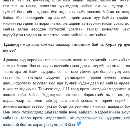
эндээс нэгтгэж дүгнэхэд, олон нийт заавал төрөөр өөрийгөө тэжээ
ТОЙРОНД
гэж энэ их мөнгө, авлигалд бухимдаад байгаа юм биш зүгээр л
түмний баялгийг шударга бус хэдэн хулгайч завшиж байгаа нь илэ
ЗӨРЧЛИЙН
байна. Мөн өнөөдрийн төр засгийн эдийн засаг муу байгаа нэрийн
ХУУЛИЙН
жирийн иргэдийн татварыг нэмж, хөгшдийн тэтгэврийн насыг уртасгах
ЭРГЭН
байгаа атлаа өөрсдөө хэтэрхий үрэлгэн, тансаг, шуналтай бай
ТОЙРОНД
дургүйцсэн гомдол нь хилэгнэл болж байгаа нь илт байна.
ЕРӨНХИЙЛӨГЧИЙН
-
Цаашид ямар арга хэмжээ авахаар төлөвлөж байна. Хүрэх үр дү
СОНГУУЛЬ-2017
юу вэ?
-
Цаашид бид өөрсдийн тавьсан зорилгынхоо төлөө эцсийг нь үзэхийн 
тэмцэх болно. Энэ нь хууль шүүхийн өмнө дарга, жирийн иргэн аль ал
тэгш эрхтэй байж, шударга ёс нэг мөр үйлчилдэг болсон үед зог
гэсэн үг. Үнэндээ Эрдэнэт үйлдвэрийн төрийн өмчийг завшс
шамшигдуулсан асуудал бол ард түмний нүдэн дээр ил байгаа ердөө
л жишээ төдийхөн. Тиймээс бид 1111 төвд ирсэн иргэдийн мэдээлэл 
анализ хийж байна. Тэдгээрээс нотолгоо, баримттайг нь ялгаж, и
дарааллаар нь олон нийтэд шатлалтай мэдээлж, төрийг өөрийн 
ажиллагаандаа зөвөөр тусгаж бодитой өөрчлөлт хийхийг шаардах бо
Мөн
олон тохиолдолд мэдээллийн нууц байдал, мэдээлэгчийн аюу
байдлын төлөө ирсэн мэдээллийн эх сурвалжийг нь нууцалж, ни
нээлттэй болгох хэрэгцээ тулгарч байна.