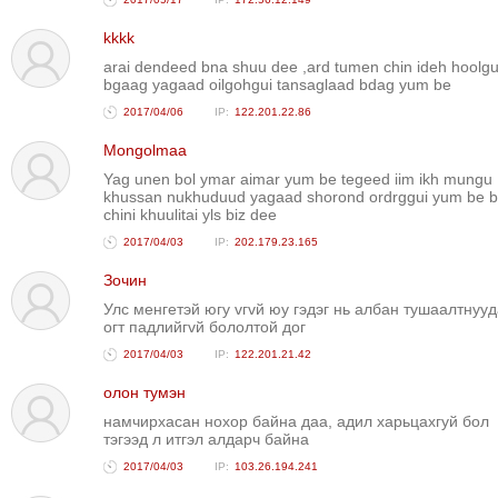
kkkk
arai dendeed bna shuu dee ,ard tumen chin ideh hoolgu
bgaag yagaad oilgohgui tansaglaad bdag yum be
2017/04/06
122.201.22.86
Mongolmaa
Yag unen bol ymar aimar yum be tegeed iim ikh mungu
khussan nukhuduud yagaad shorond ordrggui yum be b
chini khuulitai yls biz dee
2017/04/03
202.179.23.165
Зочин
Улс менгетэй югу vгvй юу гэдэг нь албан тушаалтнуу
огт падлийгvй бололтой дог
2017/04/03
122.201.21.42
олон тумэн
намчирхасан нохор байна даа, адил харьцахгуй бол
тэгээд л итгэл алдарч байна
2017/04/03
103.26.194.241