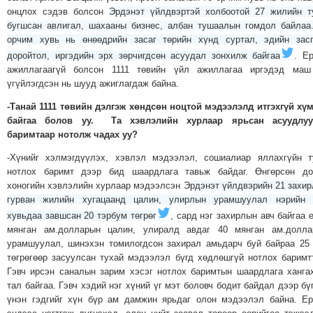
ТОЙРОНД
онцлох сэдэв болсон
Эрдэнэт үйлдвэртэй холбоотой 27 жилийн 
ГРАНАТ
бугшсан авлигал, шахааны бизнес, албан тушаалын гомдол байлаа
орчим хувь нь өнөөдрийн засаг төрийн хүнд суртал, эдийн зас
ДЭЛБЭРСЭН
доройтол, иргэдийн эрх зөрчигдсөн асуудал зонхилж байгаа
. Е
ОСЛЫН
ажиллагаагүй болсон 1111 төвийн үйл ажиллагаа иргэдэд маш
ЭРГЭН
үгүйлэгдсэн нь шууд ажиглагдаж байна.
ТОЙРОНД
-Танай 1111 төвийн дэлгэж хөндсөн ноцтой мэдээлэлд итгэхгүй хү
ТӨВСИЙН
байгаа болов уу. Та хэвлэлийн хурлаар ярьсан асуудлуу
ТОДОТГОЛЫН
баримтаар нотолж чадах уу?
ЭРГЭН
-Хүнийг хэлмэгдүүлэх, хэвлэл мэдээлэл, сошиалиар яллахгүйн 
ТОЙРОНД
нотлох баримт дээр бид шаардлага тавьж байдаг. Өнгөрсөн до
ЕРӨНХИЙЛӨГЧИЙН
хоногийн хэвлэлийн хурлаар мэдээлсэн Э
рдэнэт үйлдвэрийн 21 захи
гурван жилийн хугацаанд цалин, улирлын урамшуулал нэрийн 
СОНГУУЛИЙН
хувьдаа завшсан 20 тэрбум төгрөг
, сард нэг захирлын авч байгаа 
ЭРГЭН
мянган ам.долларын цалин, улиралд авдаг 40 мянган ам.долла
ТОЙРОНД
урамшуулал, шинэхэн томилогдсон захирал амьдарч буй байраа 25
29
төгрөгөөр засуулсан тухай мэдээлэл бүгд хөдлөшгүй нотлох баримт
Гэвч ирсэн саналын зарим хэсэг нотлох баримтын шаардлага ханга
ДҮГЭЭР
тал байгаа. Гэвч хэдий нэг хүний үг мэт боловч бодит байдал дээр бү
СУРГУУЛИЙН
үнэн гэдгийг хүн бүр ам дамжин ярьдаг олон мэдээлэл байна. Е
ЭРГЭН