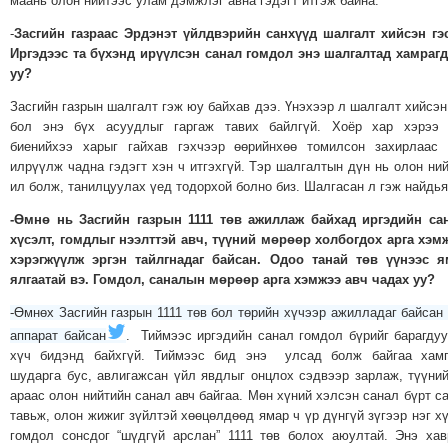
маань олон нийтээс улам дэмжлэг авна гэдэгт итгэж байна.
-
Засгийн газраас Эрдэнэт үйлдвэрийн санхүүд шалгалт хийсэн гэ
Иргэдээс та бүхэнд ирүүлсэн санал гомдол энэ шалгалтад хамраг
уу?
Засгийн газрын шалгалт гэж юу байхав дээ. Үнэхээр л шалгалт хийсэ
бол энэ бүх асуудлыг гаргаж тавих байлгүй. Хоёр хар хэрээ 
биенийхээ харыг гайхав гэхчээр өөрийнхөө томилсон захирлаас 
илрүүлж чадна гэдэгт хэн ч итгэхгүй. Тэр шалгалтын дүн нь олон ни
ил болж, танилцуулах үед тодорхой болно биз. Шалгасан л гэж найдь
-Өмнө нь Засгийн газрын 1111 төв ажиллаж байхад иргэдийн са
хүсэлт, гомдлыг нээлттэй авч, түүний мөрөөр холбогдох арга хэм
хэрэгжүүлж эргэн тайлгнадаг байсан. Одоо танай төв үүнээс я
ялгаатай вэ. Гомдол, саналын мөрөөр арга хэмжээ авч чадах уу?
-Өмнөх Засгийн газрын 1111 төв бол төрийн хүчээр ажилладаг байсан
аппарат байсан
. Тиймээс иргэдийн санал гомдол бүрийг барагду
хүч бидэнд байхгүй. Тиймээс бид энэ улсад болж байгаа хамг
шударга бус, авлигажсан үйл явдлыг онцлох сэдвээр зарлаж, түүни
араас олон нийтийн санал авч байгаа. Мөн хүний хэлсэн санал бүрт с
тавьж, олон жижиг зүйлтэй хөөцөлдөөд ямар ч үр дүнгүй зүгээр нэг х
гомдол сонсдог “шүдгүй арслан” 1111 төв болох аюултай. Энэ ха