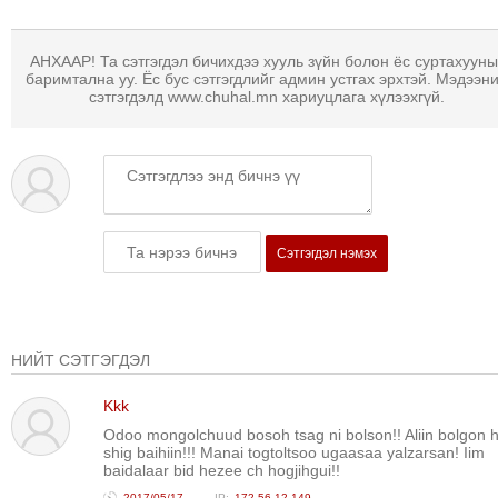
АНХААР! Та сэтгэгдэл бичихдээ хууль зүйн болон ёс суртахууны
баримтална уу. Ёс бус сэтгэгдлийг админ устгах эрхтэй. Мэдээн
сэтгэгдэлд www.chuhal.mn хариуцлага хүлээхгүй.
Сэтгэгдэл нэмэх
НИЙТ СЭТГЭГДЭЛ
Kkk
Odoo mongolchuud bosoh tsag ni bolson!! Aliin bolgon 
shig baihiin!!! Manai togtoltsoo ugaasaa yalzarsan! Iim
baidalaar bid hezee ch hogjihgui!!
2017/05/17
172.56.12.149