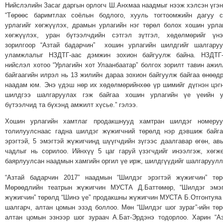
ТОЙРОНД
Нийслэлийн Засаг даргын орлогч Ш.Анхмаа наадмыг нээж хэлсэн үгэ
“Төрөөс баримтлах соёлын бодлого, хууль тогтоомжийн дагуу с
ГРАНАТ
урлагийг хөгжүүлэх, драмын урлагийн нэг төрөл болох хошин урла
ДЭЛБЭРСЭН
хөгжүүлэх, уран бүтээлчдийн сэтгэл зүтгэл, хөдөлмөрийг үнэ
ОСЛЫН
зорилгоор “Азтай бадарчин” хошин урлагийн шилдгийг шалгаруу
уламжлалыг НЗДТГ-аас дэмжин зохион байгуулж байна. НЗДТГ-
ЭРГЭН
нийслэл хотоо “Урлагийн хот Улаанбаатар” болгох зорилт тавин ажи
ТОЙРОНД
байгаагийн илрэл нь 13 жилийн дараа зохион байгуулж байгаа өнөөд
ТӨВСИЙН
наадам юм. Энэ үдэш нөр их хөдөлмөрийнхөө үр шимийг дүгнэн цэг
ТОДОТГОЛЫН
шилдгээ шалгаруулах гэж байгаа хошин урлагийн үе үеийн у
бүтээлчид та бүхэнд амжилт хүсье.” гэлээ.
ЭРГЭН
ТОЙРОНД
Хошин урлагийн хамтлаг продакшнууд хамтран шилдэг номеруу
толилуулснаас гадна шилдэг жүжигчний төрөлд нэр дэвшиж байг
ЕРӨНХИЙЛӨГЧИЙН
эрэгтэй, 5 эмэгтэй жүжигчинд шүүгчдийн зүгээс даалгавар өгөн, ав
СОНГУУЛИЙН
чадлыг нь сорилоо. Ийнхүү 5 цаг гаруй үзэгчдийг инээлгэж, хөгж
ЭРГЭН
баярлуулсан наадмын хамгийн оргил үе ирж, шилдгүүдийг шалгаруулл
ТОЙРОНД
“Азтай бадарчин 2017” наадмын “Шилдэг эрэгтэй жүжигчин” төр
29
Мөрөөдлийн театрын жүжигчин МУСТА Д.Баттөмөр, “Шилдэг эмэг
ДҮГЭЭР
жүжигчин” төрөлд “Шинэ үе” продакшны жүжигчин МУСТА Б.Отгонтуяа
шалгарч, алтан цомын эзэд боллоо. Мөн “Шилдэг шог зураг”-ийн тө
СУРГУУЛИЙН
алтан цомын эзнээр шог зураач А.Бат-Эрдэнэ тодорлоо. Харин “А
ЭРГЭН