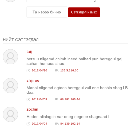
Сэтгэгдэл нэмэх
НИЙТ СЭТГЭГДЭЛ
taij
hetsuu niigemd chimh ineed baihad yun hereggui gej.
saihan humuus shuu.
2017/04/16
139.5.216.60
shijiree
Manai niigemd ogtoos hereggui zuil ene hoshin shog l 
daa.
2017/04/09
66.181.160.44
zochin
Heden alialagch nar oneg negnee shagnaad l
2017/04/04
84.139.102.14