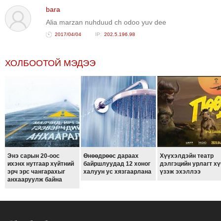
bara
Alia marzan nuhduud ch odoo yuv dee
2017/04/04
202.5.196.98
ХОЛБООТОЙ МЭДЭЭ
Энэ сарын 20-оос
Өнөөдрөөс дараах
Хүүхэлдэйн театр
ихэнх нутгаар хүйтний
байршлуудад 12 хоног
дэлгэцийн урлагт хү
эрч эрс чангарахыг
халуун ус хязгаарлана
үзэж эхэллээ
анхааруулж байна