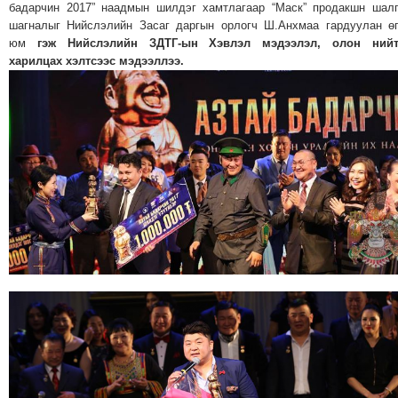
бадарчин 2017” наадмын шилдэг хамтлагаар “Маск” продакшн шал
ТОЙРОНД
шагналыг Нийслэлийн Засаг даргын орлогч Ш.Анхмаа гардуулан ө
ЗӨРЧЛИЙН
юм
гэж Нийслэлийн ЗДТГ-ын Хэвлэл мэдээлэл, олон нийт
харилцах хэлтсээс мэдээллээ.
ХУУЛИЙН
ЭРГЭН
ТОЙРОНД
ЕРӨНХИЙЛӨГЧИЙН
СОНГУУЛЬ-2017