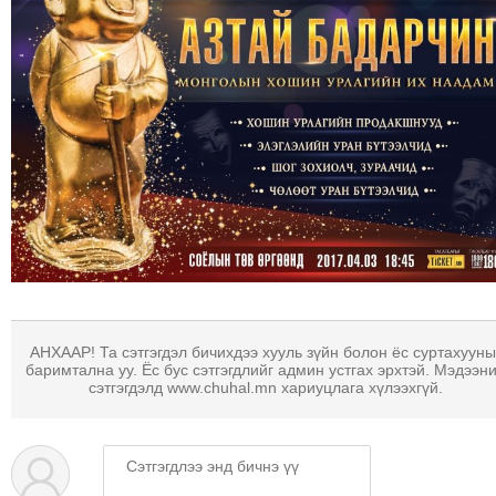
АНХААР! Та сэтгэгдэл бичихдээ хууль зүйн болон ёс суртахууны
баримтална уу. Ёс бус сэтгэгдлийг админ устгах эрхтэй. Мэдээн
сэтгэгдэлд www.chuhal.mn хариуцлага хүлээхгүй.