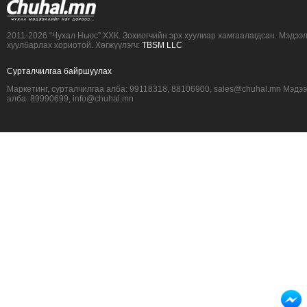
2011-2026 “Чухал Ньюс” ХХК. Зохиогчийн эрх хуулиар хамгаалагдсан. Мэдээ
хуулбарлах хориотой. Хөгжүүлэгч:
TBSM LLC
Сурталчилгаа байршуулах
Маркетинг, сурталчилгаа алба: 99118318, 88106900, sales@chuhal.mn Мэдэ
алба: 89990699, info@chuhal.mn