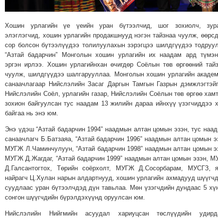
МЭДЭХҮЙ
ТЕХНОЛОГИ
Хошин урлагийн үе үеийн уран бүтээлчид, шог зохиолч, зура
элэглэгчид, хошин урлагийн продакшнууд нэгэн тайзнаа чуулж, өөрс
ЭРДЭНЭТ
сор болсон бүтээлүүдээ толилуулахын зэрэгцээ шилдгүүдээ тодруу
ҮЙЛДВЭРИЙН
“Азтай бадарчин” Монголын хошин урлагийн их наадам ард түмэ
ЭРГЭН
эргэн ирлээ. Хошин урлагийнхан өчигдөр Соёлын төв өргөөний тай
ТОЙРОНД
чуулж, шилдгүүдээ шалгарууллаа. Монголын хошин урлагийн акаде
санаачлагаар Нийслэлийн Засаг Даргын Тамгын Газрын дэмжлэгтэй
ХАВРЫН
Нийслэлийн Соёл, урлагийн газар, Нийслэлийн Соёлын төв өргөө хам
ЧУУЛГАНЫ
зохион байгуулсан тус наадам 13 жилийн дараа ийнхүү үзэгчиддээ 
ЭРГЭН
байгаа нь энэ юм.
ТОЙРОНД
Энэ үдэш “Азтай бадарчин 1994” наадмын алтан цомын эзэн, тус наа
"ОУВС"-
санаачлагч Б.Батзаяа, “Азтай бадарчин 1996” наадмын алтан цомын э
ИЙН
МУГЖ Л.Чаминчулуун, “Азтай бадарчин 1998” наадмын алтан цомын э
МУГЖ Д.Жагдаг, “Азтай бадарчин 1999” наадмын алтан цомын эзэн, 
ЭРГЭН
Д.Галсантогтох, Төрийн соёрхолт, МУГЖ Д.Сосорбарам, МУСГЗ, 
ТОЙРОНД
найрагч Ц.Хулан нарын алдартнууд, хошин урлагийн ахмадууд шүүгч
"ЖИ
суудлаас уран бүтээлчдэд дүн тавьлаа. Мөн үзэгчдийн дундаас 5 хү
сонгон шүүгчдийн бүрэлдэхүүнд оруулсан юм.
ТАЙМ"ЫН
ЭРГЭН
Нийслэлийн Нийгмийн асуудал хариуцсан төслүүдийн удирда