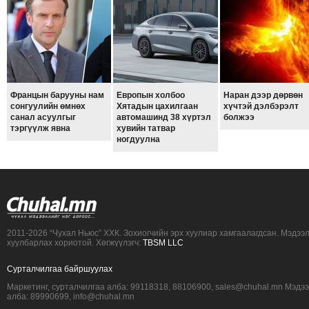
ТОЙРОНД
ЗӨРЧЛИЙН
ХУУЛИЙН
ЭРГЭН
ТОЙРОНД
Францын барууны нам
Европын холбоо
Наран дээр дөрвөн
ЕРӨНХИЙЛӨГЧИЙН
сонгуулийн өмнөх
Хятадын цахилгаан
хүчтэй дэлбэрэлт
санал асуулгыг
автомашинд 38 хүртэл
болжээ
СОНГУУЛЬ-2017
тэргүүлж явна
хувийн татвар
ногдуулна
2011-2026 “Чухал Ньюс” ХХК. Зохиогчийн эрх хуулиар хамгаалагдсан. Мэдээ
хуулбарлах хориотой. Хөгжүүлэгч:
TBSM LLC
Сурталчилгаа байршуулах
Маркетинг, сурталчилгаа алба: 99118318, 88106900, sales@chuhal.mn Мэдэ
алба: 89990699, info@chuhal.mn