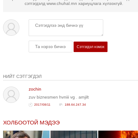
ТОЙРОНД
сэтгэгдэлд www.chuhal.mn хариуцлага хүлээхгүй.
ГРАНАТ
ДЭЛБЭРСЭН
ОСЛЫН
ЭРГЭН
ТОЙРОНД
Сэтгэгдэл нэмэх
ТӨВСИЙН
ТОДОТГОЛЫН
ЭРГЭН
ТОЙРОНД
НИЙТ СЭТГЭГДЭЛ
ЕРӨНХИЙЛӨГЧИЙН
zochin
СОНГУУЛИЙН
zuv biznesmen hvniii vg . amjilt
ЭРГЭН
ТОЙРОНД
2017/08/11
188.64.247.34
29
ДҮГЭЭР
ХОЛБООТОЙ МЭДЭЭ
СУРГУУЛИЙН
ЭРГЭН