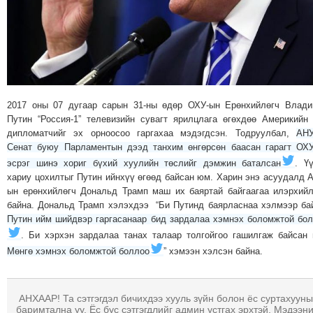
МЭДЭХҮЙ
ТЕХНОЛОГИ
ЭРДЭНЭТ
ҮЙЛДВЭРИЙН
ЭРГЭН
2017 оны 07 дугаар сарын 31-ны өдөр ОХУ-ын Ерөнхийлөгч Влад
ТОЙРОНД
Путин “Россия-1” телевизийн сувагт ярилцлага өгөхдөө Америкийн
ХАВРЫН
дипломатчийг эх орноосоо гаргахаа мэдэгдсэн. Тодруулбал,
АНУ
ЧУУЛГАНЫ
Сенат буюу Парламентын дээд танхим өнгөрсөн баасан гарагт ОХ
ЭРГЭН
эсрэг шинэ хориг бүхий хуулийн төслийг дэмжин баталсан
. Ү
ТОЙРОНД
хариу цохилтыг Путин ийнхүү өгөөд байсан юм. Харин энэ асуудалд 
ын ерөнхийлөгч Дональд Трамп маш их баяртай байгаагаа илэрхий
"ОУВС"-
байна. Дональд Трамп хэлэхдээ “Би Путинд баярласнаа хэлмээр ба
ИЙН
Путин ийм шийдвэр гаргасанаар бид зардалаа хэмнэх боломжтой бо
ЭРГЭН
. Би хэрхэн зардалаа танах талаар толгойгоо гашилгаж байсан
ТОЙРОНД
Мөнгө хэмнэх боломжтой боллоо
” хэмээн хэлсэн байна.
"ЖИ
ТАЙМ"ЫН
АНХААР! Та сэтгэгдэл бичихдээ хууль зүйн болон ёс суртахууны
ЭРГЭН
баримтална уу. Ёс бус сэтгэгдлийг админ устгах эрхтэй. Мэдээн