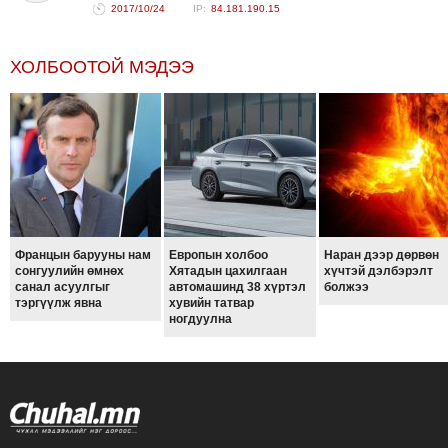
2017/10/24
84.181.190.15
ТОЙРОНД
ЗӨРЧЛИЙН
ХОЛБООТОЙ МЭДЭЭ
ХУУЛИЙН
ЭРГЭН
ТОЙРОНД
ЕРӨНХИЙЛӨГЧИЙН
СОНГУУЛЬ-2017
Францын барууны нам
Европын холбоо
Наран дээр дөрвөн
сонгуулийн өмнөх
Хятадын цахилгаан
хүчтэй дэлбэрэлт
санал асуулгыг
автомашинд 38 хүртэл
болжээ
тэргүүлж явна
хувийн татвар
ногдуулна