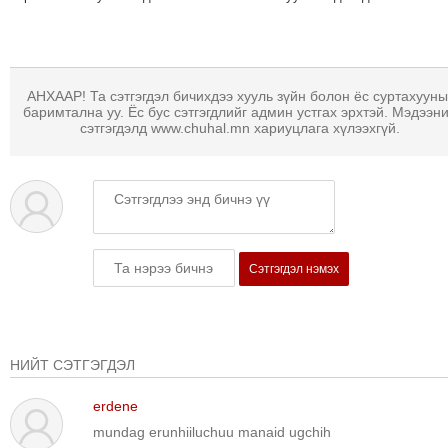
ТОЙРОНД
ГРАНАТ
ДЭЛБЭРСЭН
ОСЛЫН
АНХААР! Та сэтгэгдэл бичихдээ хууль зүйн болон ёс суртахууны
ЭРГЭН
баримтална уу. Ёс бус сэтгэгдлийг админ устгах эрхтэй. Мэдээн
сэтгэгдэлд www.chuhal.mn хариуцлага хүлээхгүй.
ТОЙРОНД
ТӨВСИЙН
ТОДОТГОЛЫН
ЭРГЭН
ТОЙРОНД
ЕРӨНХИЙЛӨГЧИЙН
Сэтгэгдэл нэмэх
СОНГУУЛИЙН
ЭРГЭН
ТОЙРОНД
НИЙТ СЭТГЭГДЭЛ
29
ДҮГЭЭР
erdene
СУРГУУЛИЙН
mundag erunhiiluchuu manaid ugchih
ЭРГЭН