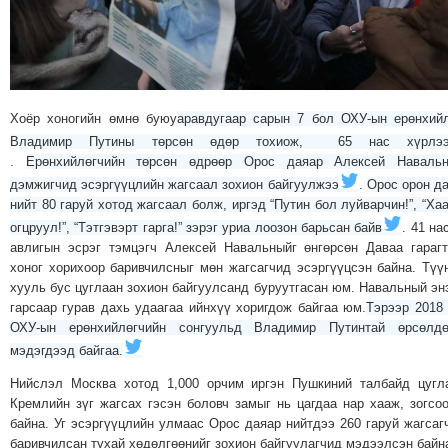
МЭДЭХҮЙ
ТЕХНОЛОГИ
ЭРДЭНЭТ
ҮЙЛДВЭРИЙН
Хоёр хоногийн өмнө буюу
аравдугаар сарын 7 бол ОХУ-ын ерөнхий
ЭРГЭН
Владимир Путины төрсөн өдөр тохиож, 65 нас хүрлэ
ТОЙРОНД
.
Ерөнхийлөгчийн төрсөн өдрөөр Орос даяар Алексей Навальн
ХАВРЫН
дэмжигчид эсэргүүцлийн жагсаал зохион байгуулжээ
.
Орос орон д
ЧУУЛГАНЫ
нийт 80 гаруй хотод жагсаал болж, иргэд “Путин бол луйварчин!”, “Ха
огцруул!”, “Тэтгэвэрт гарга!” зэрэг уриа лоозон барьсан байв
. 41 на
ЭРГЭН
авлигын эсрэг тэмцэгч Алексей Навальныйг өнгөрсөн Даваа гараг
ТОЙРОНД
хоног хорихоор баривчилсныг мөн жагсагчид эсэргүүцсэн байна. Түү
"ОУВС"-
хууль бус цуглаан зохион байгуулсанд буруутгасан юм. Навальный эн
ИЙН
гарсаар гурав дахь удаагаа ийнхүү хоригдож байгаа юм.
Тэрээр 2018
ОХУ-ын ерөнхийлөгчийн сонгуульд Владимир Путинтай өрсөлдө
ЭРГЭН
мэдэгдээд байгаа.
ТОЙРОНД
"ЖИ
Нийслэл Москва хотод 1,000 орчим иргэн Пушкиний талбайд цугл
Кремлийн зүг жагсах гэсэн боловч замыг нь цагдаа нар хааж, зогсо
ТАЙМ"ЫН
байна. Уг эсэргүүцлийн улмаас Орос даяар нийтдээ 260 гаруй жагсаг
ЭРГЭН
баривчилсан тухай хөдөлгөөнийг зохион байгуулагчид мэдээлсэн байн