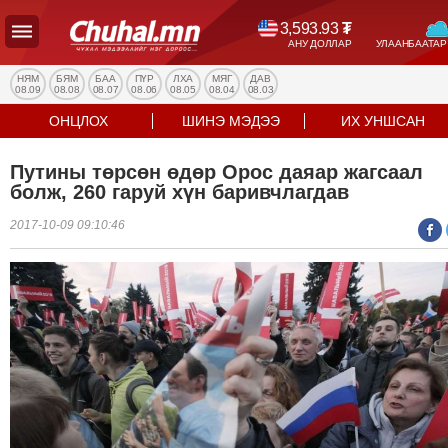
3,593.93
₮
АНУ ДОЛЛАР
УЛААНБААТАР
УЛС
ТӨР
НЯМ
БЯМ
БАА
ПҮР
ЛХА
МЯГ
ДАВ
08.09
08.08
08.07
08.06
08.05
08.04
08.03
НИЙГЭМ
ОНЦЛОХ
ШИНЭ МЭДЭЭ
ИХ УНШСАН
ЭДИЙН
ЗАСАГ
Путины төрсөн өдөр Орос даяар жагсаал
ЭРҮҮЛ
болж, 260 гаруй хүн баривчлагдав
МЭНД
2017-10-09 09:10:46
СПОРТ
БОЛОВСРОЛ
ENTERTAINMENT
ДЭЛХИЙН
МЭДЭЭ
БИЗНЕС
МЭДЭЭ
НИЙСЛЭЛ
ТАНИН