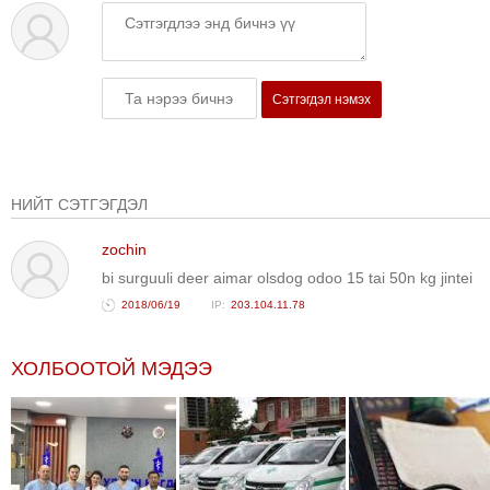
ТОЙРОНД
ГРАНАТ
ДЭЛБЭРСЭН
ОСЛЫН
Сэтгэгдэл нэмэх
ЭРГЭН
ТОЙРОНД
ТӨВСИЙН
НИЙТ СЭТГЭГДЭЛ
ТОДОТГОЛЫН
ЭРГЭН
zochin
ТОЙРОНД
bi surguuli deer aimar olsdog odoo 15 tai 50n kg jintei
ЕРӨНХИЙЛӨГЧИЙН
2018/06/19
203.104.11.78
СОНГУУЛИЙН
ЭРГЭН
ХОЛБООТОЙ МЭДЭЭ
ТОЙРОНД
29
ДҮГЭЭР
СУРГУУЛИЙН
ЭРГЭН