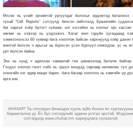
МЭДЭХҮЙ
ТЕХНОЛОГИ
Өлсөх нь үсийг эрчимтэй ургуулдаг болохыг эрдэмтэд баталжээ.
тухай “Cell Reports” сэтгүүлд бичсэн нийтлэлд Бразилийн судалг
ЭРДЭНЭТ
баг хархыг хоёр бүлэгт хувааж, нэг хэсгийнх нь хоолыг эрс хассан
ҮЙЛДВЭРИЙН
нөгөөг нь хэвээр нь үлдээжээ. Хагас жил гаруйн хугацаанд хэ
ЭРГЭН
хэмжээнээсээ 60 хувиар бага хооллож байсан хархнуулд хоёр дахин 
ТОЙРОНД
жинтэй болсон ч арьсыг нь бүрхсэн үсэн бүрхүүл нэмэгдэж, үс нь өт
урт болсон байна.
ХАВРЫН
ЧУУЛГАНЫ
Энэ нь хүнд ч адилхан хамаатай гэж шинжээчид баталж байгаа 
Гэхдээ хоолоо гэнэт сойх нь эрүүл мэндэд сөргөөр нөлөөлөх тул д
ЭРГЭН
хоногийн нэг өдөр мацаг барих, бага багаар хооллох нь хамгийн үр дү
ТОЙРОНД
арга юм.
"ОУВС"-
ИЙН
ЭРГЭН
ТОЙРОНД
АНХААР! Та сэтгэгдэл бичихдээ хууль зүйн болон ёс суртахууны
баримтална уу. Ёс бус сэтгэгдлийг админ устгах эрхтэй. Мэдээн
"ЖИ
сэтгэгдэлд www.chuhal.mn хариуцлага хүлээхгүй.
ТАЙМ"ЫН
ЭРГЭН