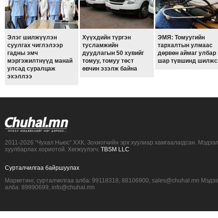
ТОЙРОНД
ЗӨРЧЛИЙН
ХУУЛИЙН
Элэг шилжүүлэн
Хүүхдийн түргэн
ЭМЯ: Томуугийн
суулгах чиглэлээр
тусламжийн
тархалтын улмаас
ЭРГЭН
гадны эмч
дуудлагын 50 хувийг
дөрвөн аймаг улбар
ТОЙРОНД
мэргэжилтнүүд манай
томуу, томуу төст
шар түвшинд шилжс
улсад суралцаж
өвчин эзэлж байна
ЕРӨНХИЙЛӨГЧИЙН
эхэллээ
СОНГУУЛЬ-2017
2011-2026 “Чухал Ньюс” ХХК. Зохиогчийн эрх хуулиар хамгаалагдсан. Мэдээ
хуулбарлах хориотой. Хөгжүүлэгч:
TBSM LLC
Сурталчилгаа байршуулах
Маркетинг, сурталчилгаа алба: 99118318, 88106900, sales@chuhal.mn Мэдэ
алба: 89990699, info@chuhal.mn