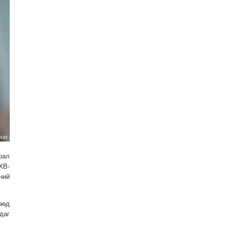
рал
ХВ-
ний
өөд
даг