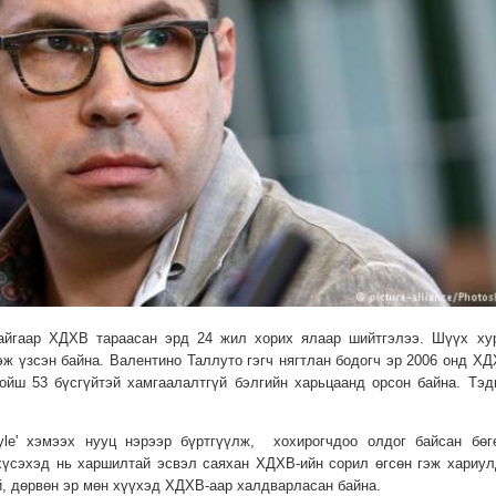
тайгаар ХДХВ тараасан эрд 24 жил хорих ялаар шийтгэлээ. Шүүх ху
эж үзсэн байна. Валентино Таллуто гэгч нягтлан бодогч эр 2006 онд ХД
ойш 53 бүсгүйтэй хамгаалалтгүй бэлгийн харьцаанд орсон байна. Тэд
yle' хэмээх нууц нэрээр бүртгүүлж, хохирогчдоо олдог байсан бөг
 хүсэхэд нь харшилтай эсвэл саяхан ХДХВ-ийн сорил өгсөн гэж хариул
й, дөрвөн эр мөн хүүхэд ХДХВ-аар халдварласан байна.