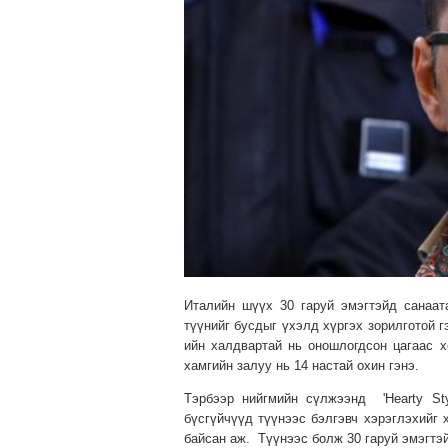
Италийн шүүх 30 гаруй эмэгтэйд санаа
түүнийг бусдыг үхэлд хүргэх зорилготой г
ийн халдвартай нь оношлогдсон цагаас х
хамгийн залуу нь 14 настай охин гэнэ.
Тэрбээр нийгмийн сүлжээнд 'Hearty St
бүсгүйчүүд түүнээс бэлгэвч хэрэглэхийг
байсан аж. Түүнээс болж 30 гаруй эмэгтэ