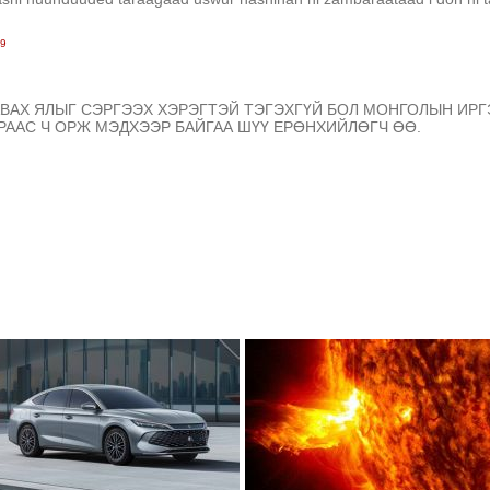
19
АВАХ ЯЛЫГ СЭРГЭЭХ ХЭРЭГТЭЙ ТЭГЭХГҮЙ БОЛ МОНГОЛЫН ИРГ
РААС Ч ОРЖ МЭДХЭЭР БАЙГАА ШҮҮ ЕРӨНХИЙЛӨГЧ ӨӨ.