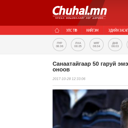
УЛС ТӨР
НИЙГЭМ
ЭДИЙН ЗАСА
ПҮР
ЛХА
МЯГ
ДАВ
08.06
08.05
08.04
08.03
Санаатайгаар 50 гаруй эм
оноов
2017-10-28 12:33:06