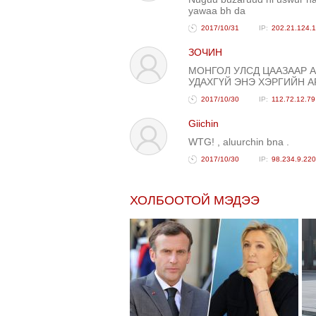
yawaa bh da
2017/10/31
202.21.124.
ЗОЧИН
МОНГОЛ УЛСД ЦААЗААР 
УДАХГҮЙ ЭНЭ ХЭРГИЙН А
2017/10/30
112.72.12.79
Giichin
WTG! , aluurchin bna .
2017/10/30
98.234.9.220
ХОЛБООТОЙ МЭДЭЭ