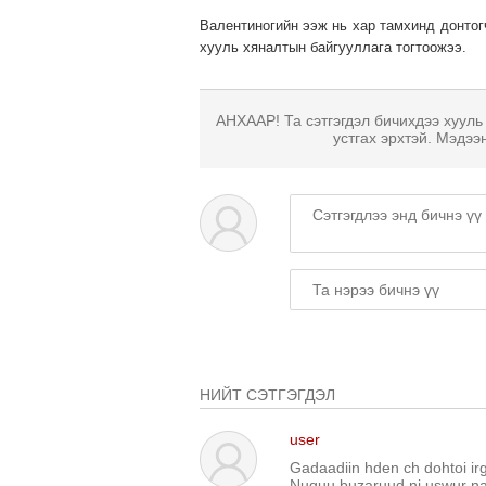
Валентиногийн ээж нь хар тамхинд донтог
хууль хяналтын байгууллага тогтоожээ.
АНХААР! Та сэтгэгдэл бичихдээ хууль
устгах эрхтэй. Мэдээ
НИЙТ СЭТГЭГДЭЛ
user
Gadaadiin hden ch dohtoi ir
Nuguu buzaruud ni uswur na