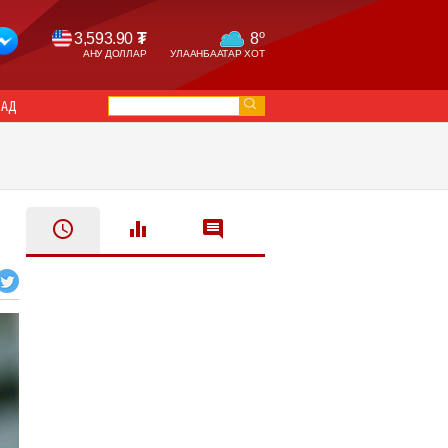
o
3,593.90
₮
8
АНУ ДОЛЛАР
УЛААНБААТАР ХОТ
САД