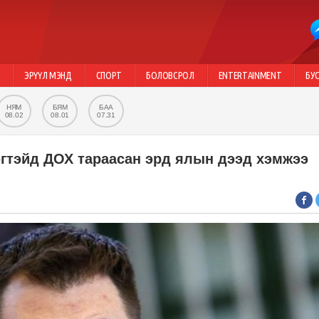
Г
ЭРҮҮЛ МЭНД
СПОРТ
БОЛОВСРОЛ
ENTERTAINMENT
БУ
НЯМ
БЯМ
БАА
08.02
08.01
07.31
эгтэйд ДОХ тараасан эрд ялын дээд хэмжээ