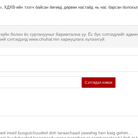
ч, ХДХВ-ийн тээгч байсан бөгөөд дөрвөн настайд нь нас барсан болохыг
 зүйн болон ёс суртахууныг баримтална уу. Ёс бус сэтгэгдлийг адми
ний сэтгэгдэлд www.chuhal.mn хариуцлага хүлээхгүй.
Сэтгэгдэл нэмэх
ged ireed busguichuuded doh taraachaad yawahig hen baig gehiin...
sni huuhduuded taraagaad uswur nasnihan ni zambaraataad l doh ni ta