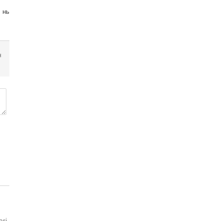
 нь
н
rj