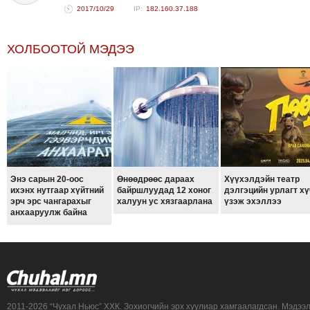
2017/10/29
182.160.37.188
ХОЛБООТОЙ МЭДЭЭ
Энэ сарын 20-оос
Өнөөдрөөс дараах
Хүүхэлдэйн театр
ихэнх нутгаар хүйтний
байршлуудад 12 хоног
дэлгэцийн урлагт хү
эрч эрс чангарахыг
халуун ус хязгаарлана
үзэж эхэллээ
анхааруулж байна
2011-2026 “Чухал Ньюс” ХХК. Зохиогчийн эрх хуулиар хамгаалагдсан. Мэдээ