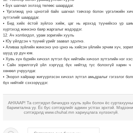
• Бүх шагнал эхлээд төлөөс шаарддаг.
• Үргэлжид үнэ цэнэтэй байх шагнал тэвчээр болон үргэлжийн хи
зүтгэлийг шаарддаг.
• Бид хийх ёстой зүйлээ хийж, цаг нь ирэхэд түүнийхээ үр ши
хүртэхэд жинхэнэ баяр жаргалыг мэдэрдэг.
12. Ач холбогдол, урам зоригийн хууль
• Юу үйлдсэн ч түүний үрийг заавал эдэлнэ.
• Аливаа зүйлийн жинхэнэ үнэ цэнэ нь хийсэн үйлийн эрчим хүч, зори
шууд үр дүн юм.
• Хувь хүн бүрийн хичээл зүтгэл бүх нийтийн хичээл зүтгэлийн нэг хэс
• Сайн зорилгогүй үйл хэргүүд бүх нийтэд тус болохгүй харин ч
хөнөөл учруулдаг.
• Энэрэл хайраар жигүүрлэсэн хичээл зүтгэл амьдралыг гэгээлэг бол
бүх нийтийг сэхээрүүдэг.
АНХААР! Та сэтгэгдэл бичихдээ хууль зүйн болон ёс суртахууны
баримтална уу. Ёс бус сэтгэгдлийг админ устгах эрхтэй. Мэдээн
сэтгэгдэлд www.chuhal.mn хариуцлага хүлээхгүй.