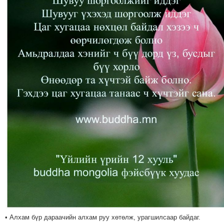
• Алхам бүр дараачийн алхам руу хөтөлж, урагшилсаар байдаг.