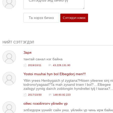
Сэтгэгдэл нэмэх
НИЙТ СЭТГЭГДЭЛ
Заря
тантай санал нэг байна
2019/10/11
43.228.131.90
Yostoi muuhai hyn bol Elbegdorj men!!!
Yiliin yrees Henbygaich yl zygtana?Hiisen yileeree sinj ni
todrono!yagaad?Ta mah zysand trsen l bol?....Elbegee
zailsgyi yyniig dairch zoblongiin hyndreltei tylj l taaraa?...
2017/10/30
148.60.92.223
оймс гозойлгогч үйлийн үр
элбэгдорж үүнийг сайн унш. үйлийн үр чинь ирж байн