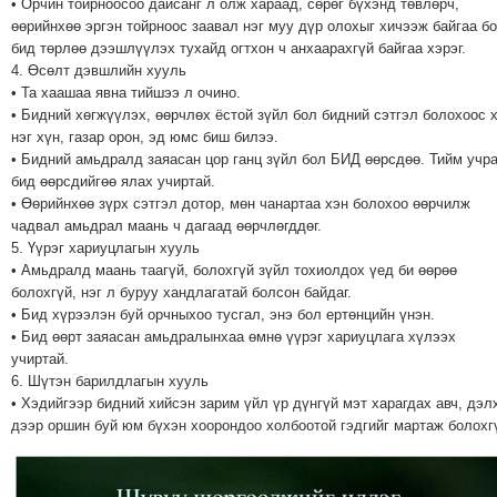
• Орчин тойрноосоо дайсанг л олж хараад, сөрөг бүхэнд төвлөрч,
ТОЙРОНД
өөрийнхөө эргэн тойрноос заавал нэг муу дүр олохыг хичээж байгаа б
бид төрлөө дээшлүүлэх тухайд огтхон ч анхаарахгүй байгаа хэрэг.
ЗӨРЧЛИЙН
4. Өсөлт дэвшлийн хууль
ХУУЛИЙН
• Та хаашаа явна тийшээ л очино.
ЭРГЭН
• Бидний хөгжүүлэх, өөрчлөх ёстой зүйл бол бидний сэтгэл болохоос 
ТОЙРОНД
нэг хүн, газар орон, эд юмс биш билээ.
• Бидний амьдралд заяасан цор ганц зүйл бол БИД өөрсдөө. Тийм учр
ЕРӨНХИЙЛӨГЧИЙН
бид өөрсдийгөө ялах учиртай.
СОНГУУЛЬ-2017
• Өөрийнхөө зүрх сэтгэл дотор, мөн чанартаа хэн болохоо өөрчилж
чадвал амьдрал маань ч дагаад өөрчлөгддөг.
5. Үүрэг хариуцлагын хууль
• Амьдралд маань таагүй, болохгүй зүйл тохиолдох үед би өөрөө
болохгүй, нэг л буруу хандлагатай болсон байдаг.
• Бид хүрээлэн буй орчныхоо тусгал, энэ бол ертөнцийн үнэн.
• Бид өөрт заяасан амьдралынхаа өмнө үүрэг хариуцлага хүлээх
учиртай.
6. Шүтэн барилдлагын хууль
• Хэдийгээр бидний хийсэн зарим үйл үр дүнгүй мэт харагдах авч, дэл
дээр оршин буй юм бүхэн хоорондоо холбоотой гэдгийг мартаж болохг