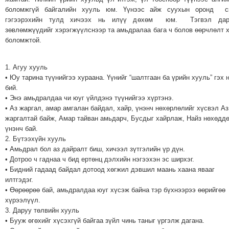
ТОЙРОНД
боломжгүй байгалийн хууль юм. Үүнээс айж суухын оронд с
ГРАНАТ
гэгээрэхийн тулд хичээх нь илүү дөхөм юм. Тэгвэл дар
зөвлөмжүүдийг хэрэгжүүлснээр та амьдралаа бага ч болов өөрчлөлт 
ДЭЛБЭРСЭН
боломжтой.
ОСЛЫН
ЭРГЭН
1. Агуу хууль
ТОЙРОНД
• Юу тарина түүнийгээ хураана. Үүнийг “шалтгаан ба үрийн хууль” гэх н
ТӨВСИЙН
бий.
ТОДОТГОЛЫН
• Энэ амьдралдаа чи юуг үйлдэнэ түүнийгээ хүртэнэ.
• Аз жаргал, амар амгалан байдал, хайр, үнэнч нөхөрлөлийг хүсвэл Аз
ЭРГЭН
жаргалтай байж, Амар тайван амьдарч, Бусдыг хайрлаж, Найз нөхөдд
ТОЙРОНД
үнэнч бай.
ЕРӨНХИЙЛӨГЧИЙН
2. Бүтээхүйн хууль
СОНГУУЛИЙН
• Амьдрал бол аз дайралт биш, хичээл зүтгэлийн үр дүн.
• Дотроо ч гаднаа ч бид ертөнц дэлхийн нэгээхэн эс ширхэг.
ЭРГЭН
• Бидний гадаад байдал дотоод хөгжил дэвшил маань хаана явааг
ТОЙРОНД
илтгэдэг.
29
• Өөрөөрөө бай, амьдралдаа юуг хүсэж байна тэр бүхнээрээ өөрийгөө
хүрээлүүл.
ДҮГЭЭР
3. Даруу төлвийн хууль
СУРГУУЛИЙН
• Бууж өгөхийг хүсэхгүй байгаа зүйл чинь таныг үргэлж дагана.
ЭРГЭН