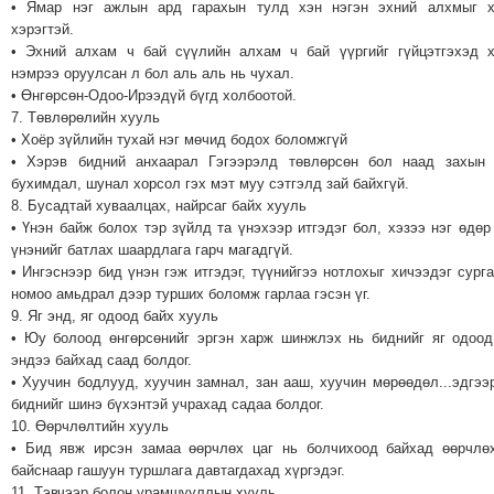
• Ямар нэг ажлын ард гарахын тулд хэн нэгэн эхний алхмыг х
хэрэгтэй.
• Эхний алхам ч бай сүүлийн алхам ч бай үүргийг гүйцэтгэхэд 
нэмрээ оруулсан л бол аль аль нь чухал.
• Өнгөрсөн-Одоо-Ирээдүй бүгд холбоотой.
7. Төвлөрөлийн хууль
• Хоёр зүйлийн тухай нэг мөчид бодох боломжгүй
• Хэрэв бидний анхаарал Гэгээрэлд төвлөрсөн бол наад захын 
бухимдал, шунал хорсол гэх мэт муу сэтгэлд зай байхгүй.
8. Бусадтай хуваалцах, найрсаг байх хууль
• Үнэн байж болох тэр зүйлд та үнэхээр итгэдэг бол, хэзээ нэг өдөр
үнэнийг батлах шаардлага гарч магадгүй.
• Ингэснээр бид үнэн гэж итгэдэг, түүнийгээ нотлохыг хичээдэг сург
номоо амьдрал дээр турших боломж гарлаа гэсэн үг.
9. Яг энд, яг одоод байх хууль
• Юу болоод өнгөрсөнийг эргэн харж шинжлэх нь биднийг яг одоод
эндээ байхад саад болдог.
• Хуучин бодлууд, хуучин замнал, зан ааш, хуучин мөрөөдөл...эдгээ
биднийг шинэ бүхэнтэй учрахад садаа болдог.
10. Өөрчлөлтийн хууль
• Бид явж ирсэн замаа өөрчлөх цаг нь болчихоод байхад өөрчлө
байснаар гашуун туршлага давтагдахад хүргэдэг.
11. Тэвчээр болон урамшууллын хууль