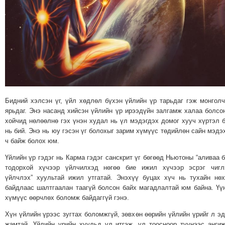
МЭДЭХҮЙ
ТЕХНОЛОГИ
ЭРДЭНЭТ
ҮЙЛДВЭРИЙН
ЭРГЭН
ТОЙРОНД
ХАВРЫН
Бидний хэлсэн үг, үйл хөдлөл бүхэн үйлийн үр тарьдаг гэж монгол
ЧУУЛГАНЫ
ярьдаг. Энэ насанд хийсэн үйлийн үр ирээдүйн залгамж халаа болсо
ЭРГЭН
хойчид нөлөөлнө гэх үнэн худал нь үл мэдэгдэх домог хууч хүртэл 
ТОЙРОНД
нь бий. Энэ нь юу гэсэн үг болохыг зарим хүмүүс төдийлөн сайн мэдэ
"ОУВС"-
ч байж болох юм.
ИЙН
Үйлийн үр гэдэг нь Карма гэдэг санскрит үг бөгөөд Ньютоны “аливаа 
ЭРГЭН
тодорхой хүчээр үйлчилхэд нөгөө бие ижил хүчээр эсрэг чигл
үйлчлэх” хуультай ижил утгатай. Энэхүү буцах хүч нь тухайн нө
ТОЙРОНД
байдлаас шалтгаалан таагүй болсон байх магадлалтай юм байна. Үү
"ЖИ
хүмүүс өөрчлөх боломж байдаггүй гэнэ.
ТАЙМ"ЫН
Хүн үйлийн үрээс зугтах боломжгүй, зөвхөн өөрийн үйлийн үрийг л э
ЭРГЭН
жамтай. Үйлийн үрийн хуульд үл итгэж, үл тоосноор түүнээс анги