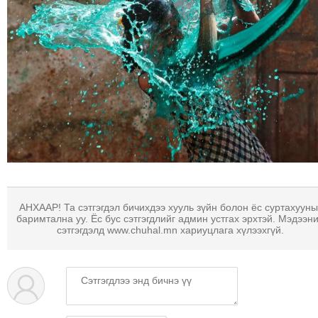
АНХААР! Та сэтгэгдэл бичихдээ хууль зүйн болон ёс суртахууны
баримтална уу. Ёс бус сэтгэгдлийг админ устгах эрхтэй. Мэдээн
сэтгэгдэлд www.chuhal.mn хариуцлага хүлээхгүй.