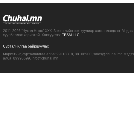
2011-2026 “Чухал Ньюс” ХХК. Зохиогчийн эрх хуулиар хамгаалагдсан. Мэдээ
хуулбарлах хориотой. Хөгжүүлэгч:
TBSM LLC
Сурталчилгаа байршуулах
Маркетинг, сурталчилгаа алба: 99118318, 88106900, sales@chuhal.mn Мэдэ
алба: 89990699, info@chuhal.mn