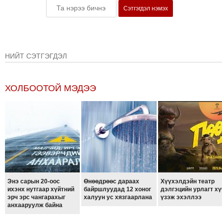
Сэтгэгдэл нэмэх
НИЙТ СЭТГЭГДЭЛ
ХОЛБООТОЙ МЭДЭЭ
Энэ сарын 20-оос
Өнөөдрөөс дараах
Хүүхэлдэйн театр
ихэнх нутгаар хүйтний
байршлуудад 12 хоног
дэлгэцийн урлагт хү
эрч эрс чангарахыг
халуун ус хязгаарлана
үзэж эхэллээ
анхааруулж байна