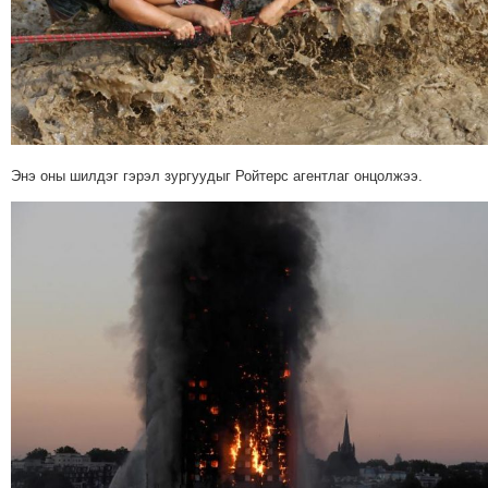
МЭДЭХҮЙ
ТЕХНОЛОГИ
ЭРДЭНЭТ
ҮЙЛДВЭРИЙН
ЭРГЭН
ТОЙРОНД
Энэ оны шилдэг гэрэл зургуудыг Ройтерс агентлаг онцолжээ.
ХАВРЫН
ЧУУЛГАНЫ
ЭРГЭН
ТОЙРОНД
"ОУВС"-
ИЙН
ЭРГЭН
ТОЙРОНД
"ЖИ
ТАЙМ"ЫН
ЭРГЭН