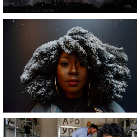
ТОЙРОНД
ГРАНАТ
ДЭЛБЭРСЭН
ОСЛЫН
ЭРГЭН
ТОЙРОНД
ТӨВСИЙН
ТОДОТГОЛЫН
ЭРГЭН
ТОЙРОНД
ЕРӨНХИЙЛӨГЧИЙН
СОНГУУЛИЙН
ЭРГЭН
ТОЙРОНД
29
ДҮГЭЭР
СУРГУУЛИЙН
ЭРГЭН