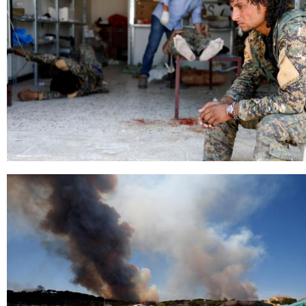
ТОЙРОНД
ЗӨРЧЛИЙН
ХУУЛИЙН
ЭРГЭН
ТОЙРОНД
ЕРӨНХИЙЛӨГЧИЙН
СОНГУУЛЬ-2017