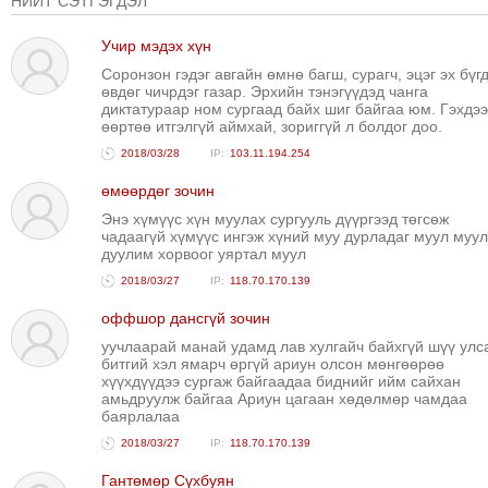
НИЙТ СЭТГЭГДЭЛ
ТОЙРОНД
ГРАНАТ
Учир мэдэх хүн
ДЭЛБЭРСЭН
Соронзон гэдэг авгайн өмнө багш, сурагч, эцэг эх бүг
өвдөг чичрдэг газар. Эрхийн тэнэгүүдэд чанга
ОСЛЫН
диктатураар ном сургаад байх шиг байгаа юм. Гэхдээ
ЭРГЭН
өөртөө итгэлгүй аймхай, зориггүй л болдог доо.
ТОЙРОНД
2018/03/28
103.11.194.254
ТӨВСИЙН
өмөөрдөг зочин
ТОДОТГОЛЫН
Энэ хүмүүс хүн муулах сургууль дүүргээд төгсөж
ЭРГЭН
чадаагүй хүмүүс ингэж хүний муу дурладаг муул муул
дуулим хорвоог уяртал муул
ТОЙРОНД
2018/03/27
118.70.170.139
ЕРӨНХИЙЛӨГЧИЙН
СОНГУУЛИЙН
оффшор дансгүй зочин
ЭРГЭН
уучлаарай манай удамд лав хулгайч байхгүй шүү улс
битгий хэл ямарч өргүй ариун олсон мөнгөөрөө
ТОЙРОНД
хүүхдүүдээ сургаж байгаадаа биднийг ийм сайхан
амьдруулж байгаа Ариун цагаан хөдөлмөр чамдаа
29
баярлалаа
ДҮГЭЭР
2018/03/27
118.70.170.139
СУРГУУЛИЙН
Гантөмөр Сүхбуян
ЭРГЭН