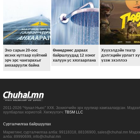
Энэ сарын 20-оос
Өнөөдрөөс дараах
Хүүхэлдэйн театр
ихэнх нутгаар хүйтний
байршлуудад 12 хоног
дэлгэцийн урлагт хү
эрч эрс чангарахыг
халуун ус хязгаарлана
үзэж эхэллээ
анхааруулж байна
2011-2026 “Чухал Ньюс” ХХК. Зохиогчийн эрх хуулиар хамгаалагдсан. Мэдээ
хуулбарлах хориотой. Хөгжүүлэгч:
TBSM LLC
Сурталчилгаа байршуулах
Маркетинг, сурталчилгаа алба: 99118318, 88106900, sales@chuhal.mn Мэдэ
алба: 89990699, info@chuhal.mn