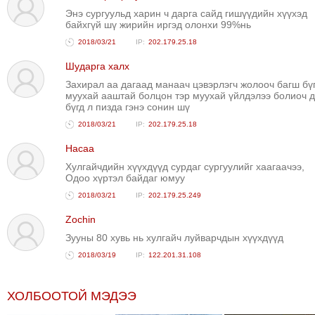
Энэ сургуульд харин ч дарга сайд гишүүдийн хүүхэд
ТОЙРОНД
байхгүй шү жирийн иргэд олонхи 99%нь
ЗӨРЧЛИЙН
2018/03/21
202.179.25.18
ХУУЛИЙН
Шударга халх
ЭРГЭН
Захирал аа дагаад манаач цэвэрлэгч жолооч багш бү
ТОЙРОНД
муухай ааштай болцон тэр муухай үйлдэлээ болиоч д
ЕРӨНХИЙЛӨГЧИЙН
бүгд л пизда гэнэ сонин шү
СОНГУУЛЬ-2017
2018/03/21
202.179.25.18
Насаа
Хулгайчдийн хүүхдүүд сурдаг сургуулийг хаагаачээ,
Одоо хүртэл байдаг юмуу
2018/03/21
202.179.25.249
Zochin
Зууны 80 хувь нь хулгайч луйварчдын хүүхдүүд
2018/03/19
122.201.31.108
ХОЛБООТОЙ МЭДЭЭ