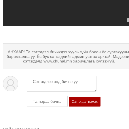
МЭДЭХҮЙ
ТЕХНОЛОГИ
ЭРДЭНЭТ
ҮЙЛДВЭРИЙН
ЭРГЭН
ТОЙРОНД
ХАВРЫН
АНХААР! Та сэтгэгдэл бичихдээ хууль зүйн болон ёс суртахууны
баримтална уу. Ёс бус сэтгэгдлийг админ устгах эрхтэй. Мэдээн
ЧУУЛГАНЫ
сэтгэгдэлд www.chuhal.mn хариуцлага хүлээхгүй.
ЭРГЭН
ТОЙРОНД
"ОУВС"-
ИЙН
ЭРГЭН
Сэтгэгдэл нэмэх
ТОЙРОНД
"ЖИ
ТАЙМ"ЫН
ЭРГЭН