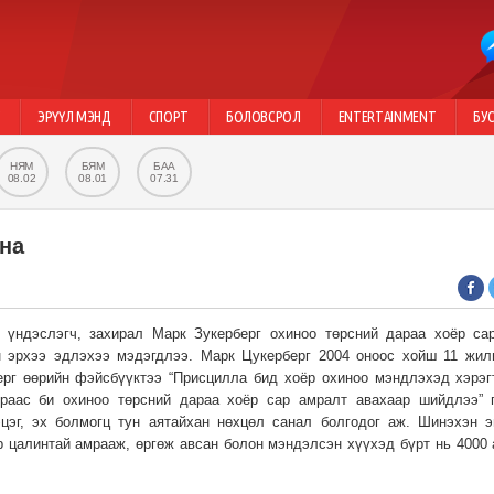
Г
ЭРҮҮЛ МЭНД
СПОРТ
БОЛОВСРОЛ
ENTERTAINMENT
БУ
НЯМ
БЯМ
БАА
08.02
08.01
07.31
на
 үндэслэгч, захирал Марк Зукерберг охиноо төрсний дараа хоёр са
ын эрхээ эдлэхээ мэдэгдлээ. Марк Цукерберг 2004 оноос хойш 11 жил
ерг өөрийн фэйсбүүктээ “Присцилла бид хоёр охиноо мэндлэхэд хэрэг
чраас би охиноо төрсний дараа хоёр сар амралт авахаар шийдлээ” 
цэг, эх болмогц тун аятайхан нөхцөл санал болгодог аж. Шинэхэн э
р цалинтай амрааж, өргөж авсан болон мэндэлсэн хүүхэд бүрт нь 4000 