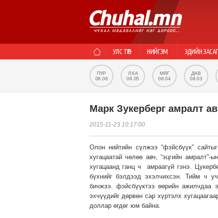
УЛС ТӨР
НИЙГЭМ
ЭДИЙН ЗАСА
ПҮР
ЛХА
МЯГ
ДАВ
08.06
08.05
08.04
08.03
Марк Зукерберг амралт ав
2015-11-23 10:17:00
Олон нийтийн сүлжээ “фэйсбүүк” сайтыг
хугацаатай чөлөө авч, “эцгийн амралт”-
хугацаанд ганц ч амраагүй гэнэ. Цукерб
бүхнийг бэлдээд эхэлчихсэн. Тийм ч у
бичжээ. фэйсбүүктээ өөрийн ажилчдаа э
эхчүүдийг дөрвөн сар хүртэлх хугацаагаа
доллар өгдөг юм байна.