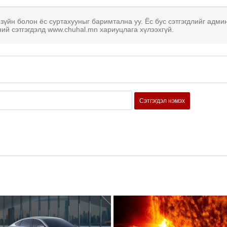
 зүйн болон ёс суртахууныг баримтална уу. Ёс бус сэтгэгдлийг адми
ний сэтгэгдэлд www.chuhal.mn хариуцлага хүлээхгүй.
Сэтгэгдэл нэмэх