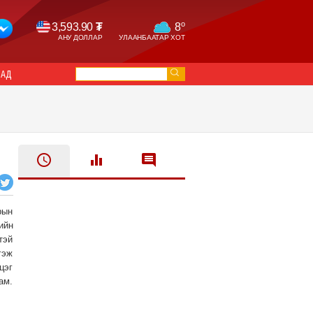
o
3,593.90
₮
8
АНУ ДОЛЛАР
УЛААНБААТАР ХОТ
САД
рын
ийн
тэй
гэж
цэг
ам.