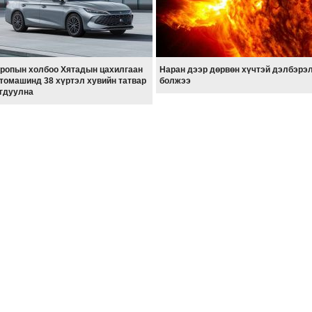
ропын холбоо Хятадын цахилгаан
Наран дээр дөрвөн хүчтэй дэлбэрэ
томашинд 38 хүртэл хувийн татвар
болжээ
гдуулна