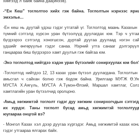
хийгээд л байж байна даа(инээв).
ТОЙРОНД
-
“
Ен Кеш
”
тоглолтоо хийх гэж байна. Тоглолтын нэрнээс яриа
ЗӨРЧЛИЙН
эмхэлье...
ХУУЛИЙН
-Ен кеш нь дуутай үдэш гэдэг утгатай үг. Тоглолтод маань Казахын
ЭРГЭН
түмний сэтгэлд хүрсэн уран бүтээлүүд дуулагдах юм. Тэр ч утга
ТОЙРОНД
бүгдээрээ сэтгэлд хоногшсон, дуртай дуугаа дуулаад нэгэн са
ЕРӨНХИЙЛӨГЧИЙН
үдшийг өнгөрүүлье гэдэг санаа. Нэрний утга санааг дэлгэрүүл
ганцаараа биш бүгдээрээ хамт дуулъя гэж байгаа юм.
СОНГУУЛЬ-2017
-Энэ тоглолтод нийтдээ хэдэн уран бүтээлийг сонирхуулах юм бол
-Тоглолтод нийтдээ 12, 13 казах уран бүтээл дуулагдана. Тоглолтын
амьсгал ч сайхан болно гэж бодож байна. Урилгаар МУГЖ Ө.Уян
МУСТА Х.Аягүль, МУСТА А.Түмэн-Өлзий, Маршал хамтлаг, Солэ
хамтлагийн уран бүтээлчид оролцоно.
-Амьд хөгжимтэй тоглолт гэдэг дуу хөгжим сонирхогчдын сэтгэг
их хүрдэг. Таны тоглолт бусад амьд хөгжимтэй тоглолтууд
юугаараа онцгой вэ?
- Монгол Казах хэл дээр дуугаа хүргэдэг. Амьд хөгжимтэй казах кон
гэдэг утгаараа ялгарах байх.