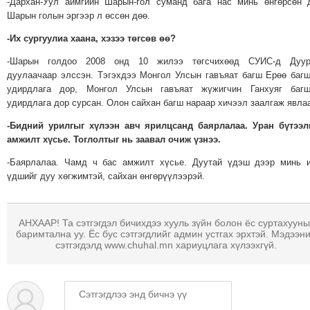
-Дархан-Уул аймгийн Шарын-гол суманд бага нас минь өнгөрсөн 
Шарын голын эргээр л өссөн дөө.
-Их сургуулиа хаана, хэзээ төгсөв өө?
-Шарын голдоо 2008 онд 10 жилээ төгсчихөөд СУИС-д Дуур
дуулаачаар элссэн. Тэгэхдээ Монгол Улсын гавъяат багш Ерөө баг
удирдлага дор, Монгол Улсын гавъяат жүжигчин Ганхуяг багш
удирдлага дор сурсан. Олон сайхан багш нараар хичээл заалгаж явла
-Бидний урилгыг хүлээн авч ярилцсанд баярлалаа. Уран бүтээл
амжилт хүсье. Тоглолтыг нь заавал очиж үзнээ.
-Баярлалаа. Чамд ч бас амжилт хүсье. Дуутай үдэш дээр минь 
үдшийг дуу хөгжимтэй, сайхан өнгөрүүлээрэй.
АНХААР! Та сэтгэгдэл бичихдээ хууль зүйн болон ёс суртахууны
баримтална уу. Ёс бус сэтгэгдлийг админ устгах эрхтэй. Мэдээн
сэтгэгдэлд www.chuhal.mn хариуцлага хүлээхгүй.