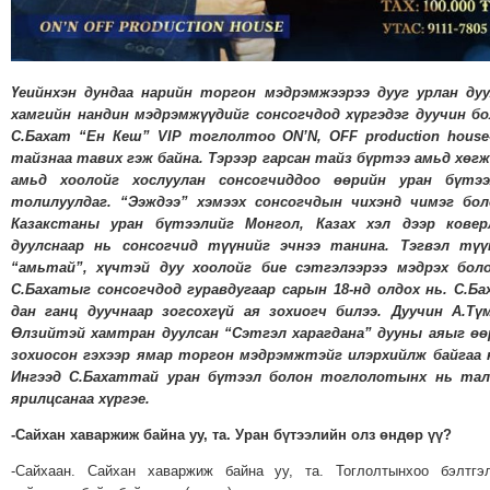
ТОЙРОНД
ГРАНАТ
ДЭЛБЭРСЭН
Үеийнхэн дундаа нарийн торгон мэдрэмжээрээ дууг урлан дуу
ОСЛЫН
хамгийн нандин мэдрэмжүүдийг сонсогчдод хүргэдэг дуучин бо
ЭРГЭН
С.Бахат
“
Ен Кеш
”
VIP
тоглолтоо
ON’N, OFF production house
ТОЙРОНД
тайзнаа тавих гэж байна. Тэрээр гарсан тайз бүртээ амьд хөг
ТӨВСИЙН
амьд хоолойг хослуулан сонсогчиддоо өөрийн уран бүтээ
толилуулдаг.
“
Ээждээ
”
хэмээх сонсогчдын чихэнд чимэг бол
ТОДОТГОЛЫН
Казакстаны уран бүтээлийг Монгол, Казах хэл дээр ковер
ЭРГЭН
дуулснаар нь сонсогчид түүнийг эчнээ танина. Тэгвэл түү
ТОЙРОНД
“
амьтай
”
, хүчтэй дуу хоолойг бие сэтгэлээрээ мэдрэх бол
С.Бахатыг сонсогчдод гуравдугаар сарын 18-нд олдох нь. С.Ба
ЕРӨНХИЙЛӨГЧИЙН
дан ганц дуучнаар зогсохгүй ая зохиогч билээ. Дуучин А.Түм
СОНГУУЛИЙН
Өлзийтэй хамтран дуулсан
“
Сэтгэл харагдана
”
дууны аяыг өө
ЭРГЭН
зохиосон гэхээр ямар торгон мэдрэмжтэйг илэрхийлж байгаа 
ТОЙРОНД
Ингээд С.Бахаттай уран бүтээл болон тоглолотынх нь тал
ярилцсанаа хүргэе.
29
ДҮГЭЭР
-Сайхан хаваржиж байна уу, та. Уран бүтээлийн олз өндөр үү?
СУРГУУЛИЙН
-Сайхаан. Сайхан хаваржиж байна уу, та. Тоглолтынхоо бэлтгэ
ЭРГЭН