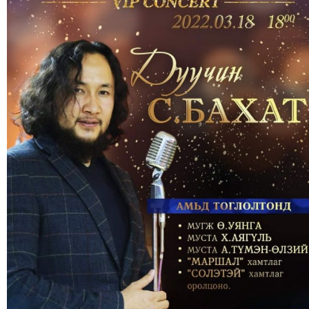
МЭДЭХҮЙ
ТЕХНОЛОГИ
ЭРДЭНЭТ
ҮЙЛДВЭРИЙН
ЭРГЭН
ТОЙРОНД
ХАВРЫН
ЧУУЛГАНЫ
ЭРГЭН
ТОЙРОНД
"ОУВС"-
ИЙН
ЭРГЭН
ТОЙРОНД
"ЖИ
ТАЙМ"ЫН
ЭРГЭН