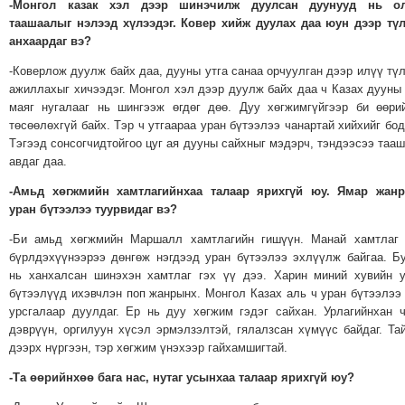
-Монгол казак хэл дээр шинэчилж дуулсан дуунууд нь о
таашаалыг нэлээд хүлээдэг. Ковер хийж дуулах даа юун дээр тү
анхаардаг вэ?
-Коверлож дуулж байх даа, дууны утга санаа орчуулган дээр илүү тү
ажиллахыг хичээдэг. Монгол хэл дээр дуулж байх даа ч Казах дууны
маяг нугалааг нь шингээж өгдөг дөө. Дуу хөгжимгүйгээр би өөри
төсөөлөхгүй байх. Тэр ч утгаараа уран бүтээлээ чанартай хийхийг бод
Тэгээд сонсогчидтойгоо цуг ая дууны сайхныг мэдэрч, тэндээсээ таа
авдаг даа.
-Амьд хөгжмийн хамтлагийнхаа талаар ярихгүй юу. Ямар жанр
уран бүтээлээ туурвидаг вэ?
-Би амьд хөгжмийн Маршалл хамтлагийн гишүүн. Манай хамтлаг 
бүрлдэхүүнээрээ дөнгөж нэгдээд уран бүтээлээ эхлүүлж байгаа. Б
нь ханхалсан шинэхэн хамтлаг гэх үү дээ. Харин миний хувийн 
бүтээлүүд ихэвчлэн поп жанрынх. Монгол Казах аль ч уран бүтээлээ
урсгалаар дуулдаг. Ер нь дуу хөгжим гэдэг сайхан. Урлагийнхан 
дэврүүн, оргилуун хүсэл эрмэлзэлтэй, гялалзсан хүмүүс байдаг. Та
дээрх нүргээн, тэр хөгжим үнэхээр гайхамшигтай.
-Та өөрийнхөө бага нас, нутаг усынхаа талаар ярихгүй юу?