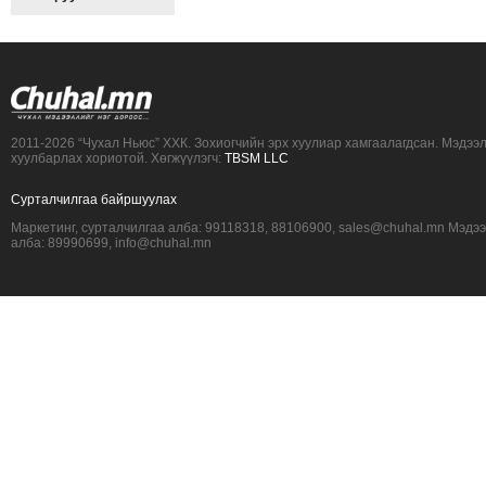
2011-2026 “Чухал Ньюс” ХХК. Зохиогчийн эрх хуулиар хамгаалагдсан. Мэдээ
хуулбарлах хориотой. Хөгжүүлэгч:
TBSM LLC
Сурталчилгаа байршуулах
Маркетинг, сурталчилгаа алба: 99118318, 88106900, sales@chuhal.mn Мэдэ
алба: 89990699, info@chuhal.mn