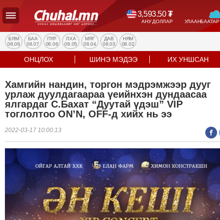
3,593.50
₮
АНУ ДОЛЛАР
УЛААНБААТАР
УЛС
ТӨР
БЯМ
БАА
ПҮР
ЛХА
МЯГ
ДАВ
НЯМ
08.08
08.07
08.06
08.05
08.04
08.03
08.02
НИЙГЭМ
ОНЦЛОХ
ШИНЭ МЭДЭЭ
ИХ УНШСАН
ЭДИЙН
ЗАСАГ
Хамгийн нандин, торгон мэдрэмжээр дууг
ЭРҮҮЛ
урлаж дуулдагаараа үеийнхэн дундаасаа
МЭНД
ялгардаг С.Бахат “Дуутай үдэш” VIP
тоглолтоо ON’N, OFF-д хийх нь ээ
СПОРТ
БОЛОВСРОЛ
2022-03-17 10:00:13
ENTERTAINMENT
ДЭЛХИЙН
МЭДЭЭ
БИЗНЕС
МЭДЭЭ
НИЙСЛЭЛ
ТАНИН