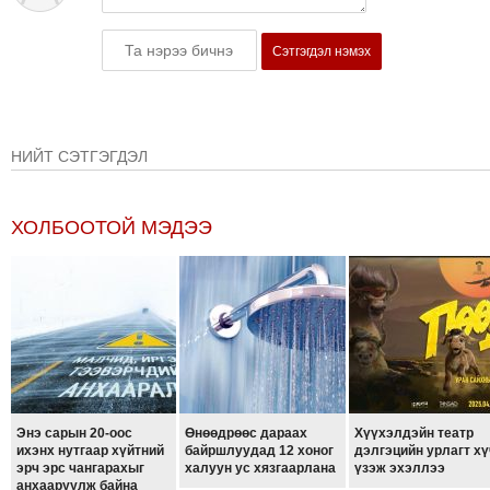
Сэтгэгдэл нэмэх
НИЙТ СЭТГЭГДЭЛ
ХОЛБООТОЙ МЭДЭЭ
Энэ сарын 20-оос
Өнөөдрөөс дараах
Хүүхэлдэйн театр
ихэнх нутгаар хүйтний
байршлуудад 12 хоног
дэлгэцийн урлагт хү
эрч эрс чангарахыг
халуун ус хязгаарлана
үзэж эхэллээ
анхааруулж байна