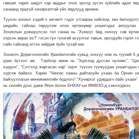
ТОЙРОНД
гамшиг тарих шидэт хар авдрыг олох эрэлд зүсэн зүйлийн адал яв
санаанд оршгүй хачирхалтай үйл явдлууд өрнөнө.
ГРАНАТ
ДЭЛБЭРСЭН
Түүхэн зохиол хэдий ч зөгнөлт гэдэг утгаараа хийсвэр, зөн билэгдэлт
шидийн, гайхаш төрүүлэм олон ертөнцөөр уншигчдыг аялуулах 
ОСЛЫН
Зохиолын дэвшүүлсэн гол санаа нь “Хүмүүс бид энэхүү сав ертө
ЭРГЭН
хэрхэн аврах вэ?” гэсэн гүн гүнзгий асуулгыг тавьж, ирээдүйн гэрэл гэ
ТОЙРОНД
сайн сайханд итгэн найдаж буйн тухай юм.
ТӨВСИЙН
Зохиолч Доржгочоогийн Уранбилэгийн хувьд энэхүү ном нь түүний 6 
ТОДОТГОЛЫН
уран бүтээл аж. Тэрбээр өмнө нь “Зүрхэнд дуссан нулимс”, “Ца
ЭРГЭН
хүрдэн”, “Сэтгэлд жаргасан нар” зэрэг түүхэн туужуудаа уншигчдын 
хүргэж байжээ. Харин “Чингис хааны дайтахуйн ухаан ба Орчин ү
ТОЙРОНД
байгууллагын менежментийн бодлого” “Хүчирхэг удирдагч байх ухаан”
ЕРӨНХИЙЛӨГЧИЙН
нь хилийн дээс давж Япон болон БНХАУ-ын ӨМӨЗО-д хэвлэгджээ.
СОНГУУЛИЙН
ЭРГЭН
ТОЙРОНД
29
ДҮГЭЭР
СУРГУУЛИЙН
ЭРГЭН