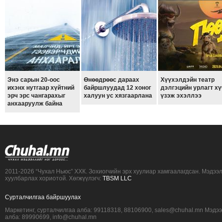
Энэ сарын 20-оос
Өнөөдрөөс дараах
Хүүхэлдэйн театр
ихэнх нутгаар хүйтний
байршлуудад 12 хоног
дэлгэцийн урлагт хү
эрч эрс чангарахыг
халуун ус хязгаарлана
үзэж эхэллээ
анхааруулж байна
2011-2026 “Чухал Ньюс” ХХК. Зохиогчийн эрх хуулиар хамгаалагдсан. Мэдээ
хуулбарлах хориотой. Хөгжүүлэгч:
TBSM LLC
Сурталчилгаа байршуулах
Маркетинг, сурталчилгаа алба: 99118318, 88106900, sales@chuhal.mn Мэдэ
алба: 89990699, info@chuhal.mn