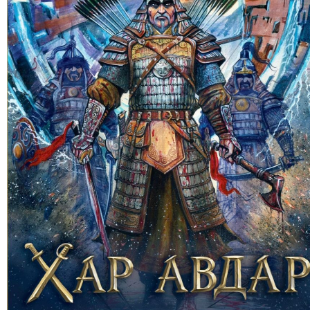
ТОЙРОНД
ЗӨРЧЛИЙН
ХУУЛИЙН
ЭРГЭН
ТОЙРОНД
ЕРӨНХИЙЛӨГЧИЙН
СОНГУУЛЬ-2017