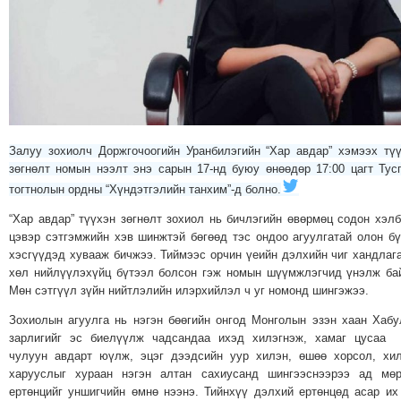
МЭДЭХҮЙ
ТЕХНОЛОГИ
ЭРДЭНЭТ
ҮЙЛДВЭРИЙН
ЭРГЭН
ТОЙРОНД
Залуу зохиолч Доржгочоогийн Уранбилэгийн “Хар авдар” хэмээх тү
ХАВРЫН
зөгнөлт номын нээлт энэ сарын 17-нд буюу өнөөдөр 17:00 цагт Тус
ЧУУЛГАНЫ
тогтнолын ордны “Хүндэтгэлийн танхим”-д болно.
ЭРГЭН
“Хар авдар” түүхэн зөгнөлт зохиол нь бичлэгийн өвөрмөц содон хэл
ТОЙРОНД
цэвэр сэтгэмжийн хэв шинжтэй бөгөөд тэс ондоо агуулгатай олон бү
"ОУВС"-
хэсгүүдэд хувааж бичжээ. Тиймээс орчин үеийн дэлхийн чиг хандлаг
ИЙН
хөл нийлүүлэхүйц бүтээл болсон гэж номын шүүмжлэгчид үнэлж ба
Мөн сэтгүүл зүйн нийтлэлийн илэрхийлэл ч уг номонд шингэжээ.
ЭРГЭН
ТОЙРОНД
Зохиолын агуулга нь нэгэн бөөгийн онгод Монголын эзэн хаан Хаб
зарлигийг эс биелүүлж чадсандаа ихэд хилэгнэж, хамаг цусаа 
"ЖИ
чулуун авдарт юүлж, эцэг дээдсийн уур хилэн, өшөө хорсол, хи
ТАЙМ"ЫН
харууслыг хураан нэгэн алтан сахиусанд шингээснээрээ ад мөр
ЭРГЭН
ертөнцийг уншигчийн өмнө нээнэ. Тийнхүү дэлхий ертөнцөд асар их