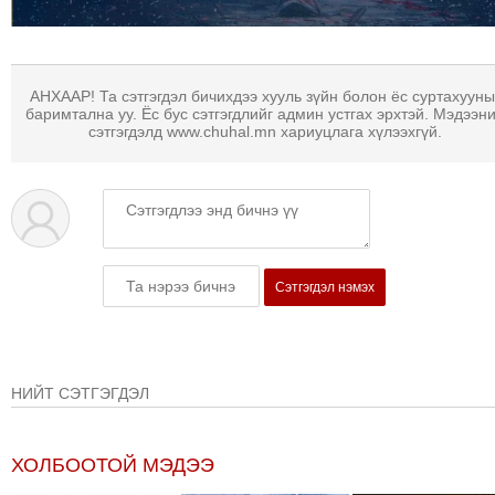
АНХААР! Та сэтгэгдэл бичихдээ хууль зүйн болон ёс суртахууны
баримтална уу. Ёс бус сэтгэгдлийг админ устгах эрхтэй. Мэдээн
сэтгэгдэлд www.chuhal.mn хариуцлага хүлээхгүй.
Сэтгэгдэл нэмэх
НИЙТ СЭТГЭГДЭЛ
ХОЛБООТОЙ МЭДЭЭ