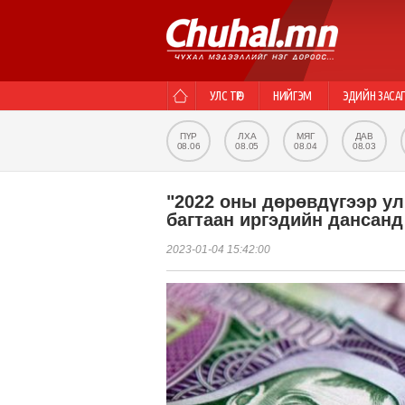
УЛС ТӨР
НИЙГЭМ
ЭДИЙН ЗАСА
ПҮР
ЛХА
МЯГ
ДАВ
08.06
08.05
08.04
08.03
"2022 оны дөрөвдүгээр у
багтаан иргэдийн дансан
2023-01-04 15:42:00