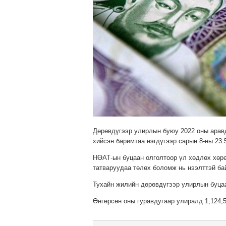
Дөрөвдүгээр улирлын буюу 2022 оны аравд
хийсэн баримтаа нэгдүгээр сарын 8-ны 23:
НӨАТ-ын буцаан олголтоор үл хөдлөх хөрөн
татваруудаа төлөх боломж нь нээлттэй ба
Тухайн жилийн дөрөвдүгээр улирлын буцаа
Өнгөрсөн оны гуравдугаар улиралд 1,124,5