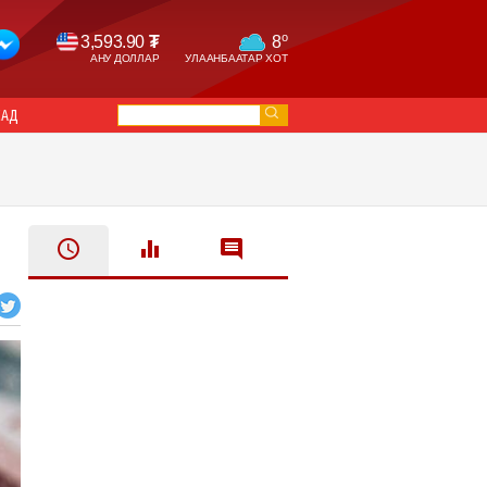
o
3,593.90
₮
8
АНУ ДОЛЛАР
УЛААНБААТАР ХОТ
САД