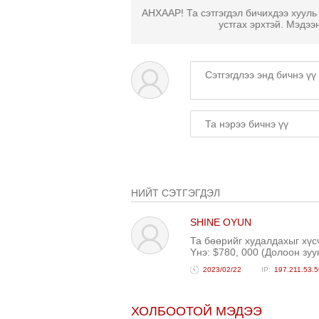
АНХААР! Та сэтгэгдэл бичихдээ хууль
устгах эрхтэй. Мэдээ
НИЙТ СЭТГЭГДЭЛ
SHINE OYUN
Та бөөрийг худалдахыг х
Yнэ: $780, 000 (Долоон зу
2023/02/22
197.211.53.5
ХОЛБООТОЙ МЭДЭЭ