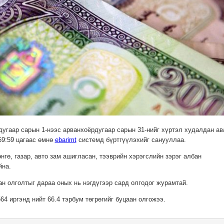
угаар сарын 1-нээс арванхоёрдугаар сарын 31-нийг хүртэл худалдан ав
59:59 цагаас өмнө
ebarimt
системд бүртгүүлэхийг санууллаа.
гө, газар, авто зам ашигласан, тээврийн хэрэгслийн зэрэг албан
йна.
н олголтыг дараа оных нь нэгдүгээр сард олгодог журамтай.
64 иргэнд нийт 66.4 тэрбум төгрөгийг буцаан олгожээ.