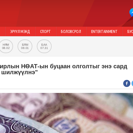
Г
ЭРҮҮЛ МЭНД
СПОРТ
БОЛОВСРОЛ
ENTERTAINMENT
БУ
НЯМ
БЯМ
БАА
08.02
08.01
07.31
лирлын НӨАТ-ын буцаан олголтыг энэ сард
д шилжүүлнэ"