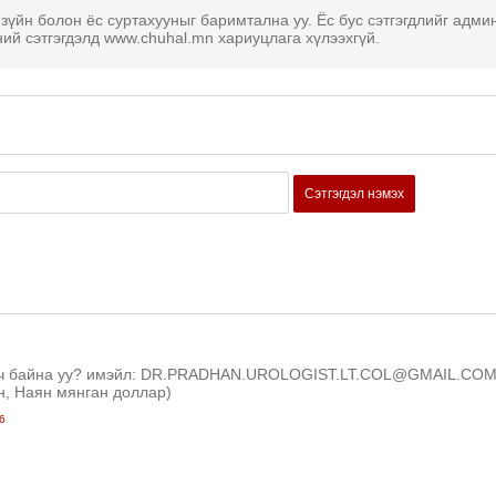
 зүйн болон ёс суртахууныг баримтална уу. Ёс бус сэтгэгдлийг адми
ний сэтгэгдэлд www.chuhal.mn хариуцлага хүлээхгүй.
Сэтгэгдэл нэмэх
үсч байна уу? имэйл: DR.PRADHAN.UROLOGIST.LT.COL@GMAIL.CO
ун, Наян мянган доллар)
6