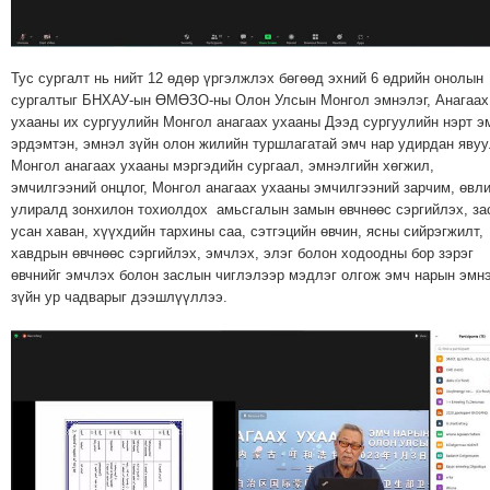
ТОЙРОНД
ГРАНАТ
ДЭЛБЭРСЭН
Тус сургалт нь нийт 12 өдөр үргэлжлэх бөгөөд эхний 6 өдрийн онолын
ОСЛЫН
сургалтыг БНХАУ-ын ӨМӨЗО-ны Олон Улсын Монгол эмнэлэг, Анагаах
ЭРГЭН
ухааны их сургуулийн Монгол анагаах ухааны Дээд сургуулийн нэрт э
эрдэмтэн, эмнэл зүйн олон жилийн туршлагатай эмч нар удирдан яву
ТОЙРОНД
Монгол анагаах ухааны мэргэдийн сургаал, эмнэлгийн хөгжил,
ТӨВСИЙН
эмчилгээний онцлог, Монгол анагаах ухааны эмчилгээний зарчим, өвл
ТОДОТГОЛЫН
улиралд зонхилон тохиолдох амьсгалын замын өвчнөөс сэргийлэх, за
усан хаван, хүүхдийн тархины саа, сэтгэцийн өвчин, ясны сийрэгжилт,
ЭРГЭН
хавдрын өвчнөөс сэргийлэх, эмчлэх, элэг болон ходоодны бор зэрэг
ТОЙРОНД
өвчнийг эмчлэх болон заслын чиглэлээр мэдлэг олгож эмч нарын эмн
ЕРӨНХИЙЛӨГЧИЙН
зүйн ур чадварыг дээшлүүллээ.
СОНГУУЛИЙН
ЭРГЭН
ТОЙРОНД
29
ДҮГЭЭР
СУРГУУЛИЙН
ЭРГЭН