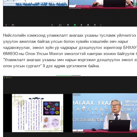
МЭДЭХҮЙ
ТЕХНОЛОГИ
ЭРДЭНЭТ
ҮЙЛДВЭРИЙН
Нийслэлийн хэмжээнд уламжлалт анагаах ухааны тусламж үйлчилгээ
ЭРГЭН
үзүүлэн ажиллаж байгаа улсын болон хувийн хэвшлийн эмч нарыг
ТОЙРОНД
чадавхжуулах, эмнэл зүйн ур чадварыг дээшлүүлэх зорилгоор БНХАУ
ӨМӨЗО-ны Олон Улсын Монгол эмнэлэгтэй хамтран зохион байгуулж 
ХАВРЫН
“Уламжлалт анагаах ухааны эмч нарын мэргэжил дээшлүүлэх эмнэл з
ЧУУЛГАНЫ
олон улсын сургалт” 9 дэх өдрөө үргэлжилж байна.
ЭРГЭН
ТОЙРОНД
"ОУВС"-
ИЙН
ЭРГЭН
ТОЙРОНД
"ЖИ
ТАЙМ"ЫН
ЭРГЭН