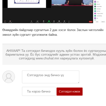
ТОЙРОНД
ЗӨРЧЛИЙН
ХУУЛИЙН
ЭРГЭН
ТОЙРОНД
Өнөөдрийн байдлаар сургалтын 2 дах хэсэг болох Заслын чиглэлийн
эмнэл зүйн сургалт үргэлжилж байна.
ЕРӨНХИЙЛӨГЧИЙН
СОНГУУЛЬ-2017
АНХААР! Та сэтгэгдэл бичихдээ хууль зүйн болон ёс суртахууны
баримтална уу. Ёс бус сэтгэгдлийг админ устгах эрхтэй. Мэдээн
сэтгэгдэлд www.chuhal.mn хариуцлага хүлээхгүй.
Сэтгэгдэл нэмэх