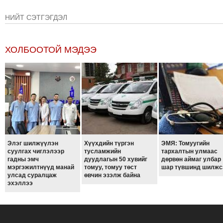
НИЙТ СЭТГЭГДЭЛ
ХОЛБООТОЙ МЭДЭЭ
Элэг шилжүүлэн
Хүүхдийн түргэн
ЭМЯ: Томуугийн
суулгах чиглэлээр
тусламжийн
тархалтын улмаас
гадны эмч
дуудлагын 50 хувийг
дөрвөн аймаг улбар
мэргэжилтнүүд манай
томуу, томуу төст
шар түвшинд шилжс
улсад суралцаж
өвчин эзэлж байна
эхэллээ