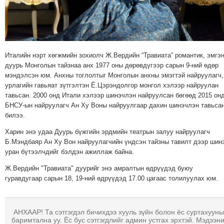
МЭДЭХҮЙ
ТЕХНОЛОГИ
ЭРДЭНЭТ
ҮЙЛДВЭРИЙН
Италийн нэрт хөгжмийн зохиолч Ж.Вердийн “Травиата” романтик, эмгэ
ЭРГЭН
дуурь Монголын тайзнаа анх 1977 оны дөрөвдүгээр сарын 9-ний өдөр
мэндэлсэн юм. Анхны тоглолтыг Монголын анхны эмэгтэй найруулагч,
ТОЙРОНД
урлагийн гавьяат зүтгэлтэн Ё.Цэрэндолгор монгол хэлээр найруулан
ХАВРЫН
тавьсан. 2000 онд Итали хэлээр шинэчлэн найруулсан бөгөөд 2015 он
ЧУУЛГАНЫ
БНСУ-ын найруулагч Ан Ху Воны найруулгаар дахин шинэчлэн тавьса
ЭРГЭН
билээ.
ТОЙРОНД
Харин энэ удаа Дуурь бүжгийн эрдмийн театрын залуу найруулагч
"ОУВС"-
Б.Мэндбаяр Ан Ху Вон найруулагчийн үндсэн тайзны тавилт дээр шин
уран бүтээлчдийг бэлдэн ажиллаж байна.
ИЙН
ЭРГЭН
Ж.Вердийн "Травиата" дуурийг энэ амралтын өдрүүдэд буюу
ТОЙРОНД
гуравдугаар сарын 18, 19-ний өдрүүдэд 17.00 цагаас толилуулах юм.
"ЖИ
ТАЙМ"ЫН
АНХААР! Та сэтгэгдэл бичихдээ хууль зүйн болон ёс суртахууны
ЭРГЭН
баримтална уу. Ёс бус сэтгэгдлийг админ устгах эрхтэй. Мэдээн