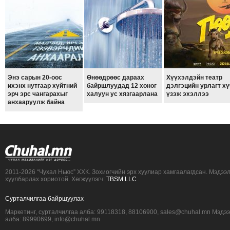
ТОЙРОНД
ЗӨРЧЛИЙН
ХУУЛИЙН
ЭРГЭН
ТОЙРОНД
ЕРӨНХИЙЛӨГЧИЙН
Энэ сарын 20-оос
Өнөөдрөөс дараах
Хүүхэлдэйн театр
ихэнх нутгаар хүйтний
байршлуудад 12 хоног
дэлгэцийн урлагт хү
СОНГУУЛЬ-2017
эрч эрс чангарахыг
халуун ус хязгаарлана
үзэж эхэллээ
анхааруулж байна
2011-2026 “Чухал Ньюс” ХХК. Зохиогчийн эрх хуулиар хамгаалагдсан. Мэдээ
хуулбарлах хориотой. Хөгжүүлэгч:
TBSM LLC
Сурталчилгаа байршуулах
Маркетинг, сурталчилгаа алба: 99118318, 88106900, sales@chuhal.mn Мэдэ
алба: 89990699, info@chuhal.mn