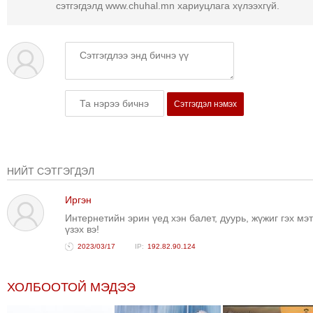
сэтгэгдэлд www.chuhal.mn хариуцлага хүлээхгүй.
ТОЙРОНД
ГРАНАТ
ДЭЛБЭРСЭН
ОСЛЫН
ЭРГЭН
ТОЙРОНД
Сэтгэгдэл нэмэх
ТӨВСИЙН
ТОДОТГОЛЫН
ЭРГЭН
ТОЙРОНД
НИЙТ СЭТГЭГДЭЛ
ЕРӨНХИЙЛӨГЧИЙН
Иргэн
СОНГУУЛИЙН
Интернетийн эрин үед хэн балет, дуурь, жүжиг гэх мэ
ЭРГЭН
үзэх вэ!
ТОЙРОНД
2023/03/17
192.82.90.124
29
ДҮГЭЭР
ХОЛБООТОЙ МЭДЭЭ
СУРГУУЛИЙН
ЭРГЭН