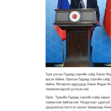
Турк улсын Гадаад хэргийн сайд Хакан Фи
ирсэн байна. Оросын Гадаад хэргийн сайд
байна. Өнгөрсөн өдрүүдэд Хакан Фидан К
төлөөлөгчидтэй уулзсан юм.
Орос, Туркийн Гадаад хэргийн сайд нарын 
таамаглаж байгаа юм. Нэгдүгээрт удахгүй
урьдчилсан бэлтгэл ажлыг базаахаар Анка