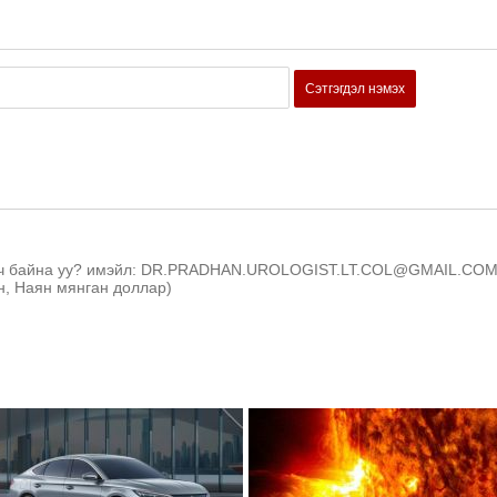
Сэтгэгдэл нэмэх
үсч байна уу? имэйл: DR.PRADHAN.UROLOGIST.LT.COL@GMAIL.CO
ун, Наян мянган доллар)