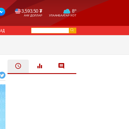
o
3,593.50
₮
8
АНУ ДОЛЛАР
УЛААНБААТАР ХОТ
САД