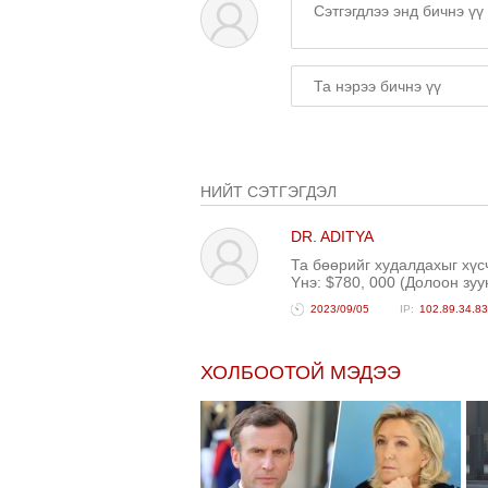
НИЙТ СЭТГЭГДЭЛ
DR. ADITYA
Та бөөрийг худалдахыг х
Yнэ: $780, 000 (Долоон зу
2023/09/05
102.89.34.83
ХОЛБООТОЙ МЭДЭЭ