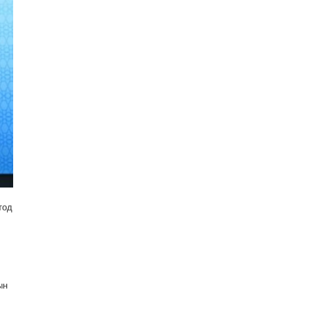
тод
ын