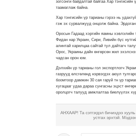
зогсонги байдалтай байгаа Хар тэнгисийн 
таамаглаж байна.
Хар тэнгисийн үр тарианы гэрээ нь удахг
гэж эх сурвалжууд онцолж байна. Эрдоган
Оросын Гадаад хэргийн яамны хэвлэлийн 
Фидан нар Украин, Сири, Ливийн бүс нутги
алинтай харилцаа сайтай тул дайтагч талу
Орос, Украины дайн өнгөрсөн жил эхэлснэ
чадсан орон юм.
Дэлхийн үр тарианы гол экспортлогч Укра
газрууд өлсгөлөнд нэрвэгдэх аюул тулгарс
боомтоор дамжин 30 сая гаруй тн үр тариа
хугацааг удаа дараа сунгасны эцэст өнгөр
оролцогч талууд амжлалтаа биелүүлэх хүр
АНХААР! Та сэтгэгдэл бичихдээ хууль
устгах эрхтэй. Мэдээ