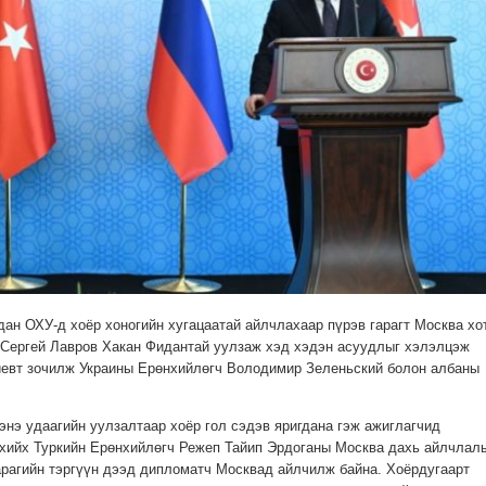
дан ОХУ-д хоёр хоногийн хугацаатай айлчлахаар пүрэв гарагт Москва хо
 Сергей Лавров Хакан Фидантай уулзаж хэд хэдэн асуудлыг хэлэлцэж
иевт зочилж Украины Ерөнхийлөгч Володимир Зеленьский болон албаны
энэ удаагийн уулзалтаар хоёр гол сэдэв яригдана гэж ажиглагчид
 хийх Туркийн Ерөнхийлөгч Режеп Тайип Эрдоганы Москва дахь айлчлал
рагийн тэргүүн дээд дипломатч Москвад айлчилж байна. Хоёрдугаарт