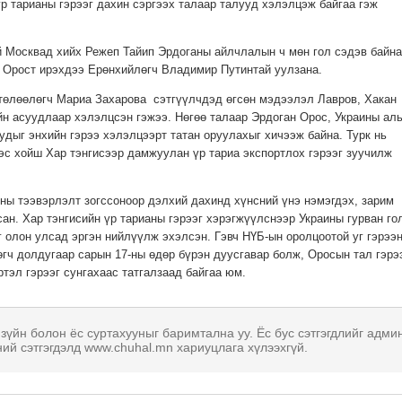
үр тарианы гэрээг дахин сэргээх талаар талууд хэлэлцэж байгаа гэж
үй Москвад хийх Режеп Тайип Эрдоганы айлчлалын ч мөн гол сэдэв байна
 Орост ирэхдээ Ерөнхийлөгч Владимир Путинтай уулзана.
төлөөлөгч Мариа Захарова сэтгүүлчдэд өгсөн мэдээлэл Лавров, Хакан
йн асуудлаар хэлэлцсэн гэжээ. Нөгөө талаар Эрдоган Орос, Украины ал
удыг энхийн гэрээ хэлэлцээрт татан оруулахыг хичээж байна. Турк нь
эс хойш Хар тэнгисээр дамжуулан үр тариа экспортлох гэрээг зуучилж
ины тээвэрлэлт зогссоноор дэлхий дахинд хүнсний үнэ нэмэгдэх, зарим
ан. Хар тэнгисийн үр тарианы гэрээг хэрэгжүүлснээр Украины гурван го
г олон улсад эргэн нийлүүлж эхэлсэн. Гэвч НҮБ-ын оролцоотой уг гэрээ
өгч долдугаар сарын 17-ны өдөр бүрэн дуусгавар болж, Оросын тал гэрэ
тэл гэрээг сунгахаас татгалзаад байгаа юм.
 зүйн болон ёс суртахууныг баримтална уу. Ёс бус сэтгэгдлийг адми
ний сэтгэгдэлд www.chuhal.mn хариуцлага хүлээхгүй.