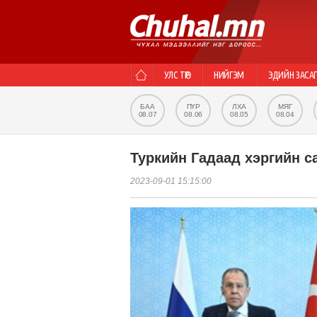
УЛС ТӨР
НИЙГЭМ
ЭДИЙН ЗАСА
БАА
ПҮР
ЛХА
МЯГ
08.07
08.06
08.05
08.04
Туркийн Гадаад хэргийн с
2023-09-01 15:15:00