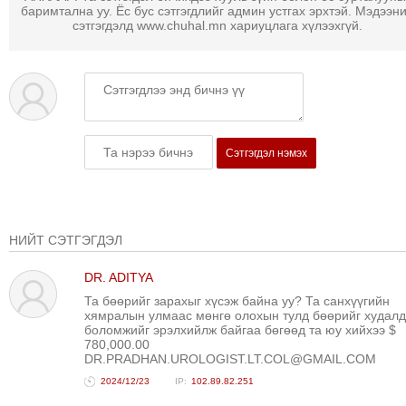
ТОЙРОНД
баримтална уу. Ёс бус сэтгэгдлийг админ устгах эрхтэй. Мэдээн
сэтгэгдэлд www.chuhal.mn хариуцлага хүлээхгүй.
ГРАНАТ
ДЭЛБЭРСЭН
ОСЛЫН
ЭРГЭН
ТОЙРОНД
ТӨВСИЙН
Сэтгэгдэл нэмэх
ТОДОТГОЛЫН
ЭРГЭН
ТОЙРОНД
НИЙТ СЭТГЭГДЭЛ
ЕРӨНХИЙЛӨГЧИЙН
СОНГУУЛИЙН
DR. ADITYA
ЭРГЭН
Та бөөрийг зарахыг хүсэж байна уу? Та санхүүгийн
ТОЙРОНД
хямралын улмаас мөнгө олохын тулд бөөрийг худал
боломжийг эрэлхийлж байгаа бөгөөд та юу хийхээ $
29
780,000.00
ДҮГЭЭР
DR.PRADHAN.UROLOGIST.LT.COL@GMAIL.COM
СУРГУУЛИЙН
2024/12/23
102.89.82.251
ЭРГЭН