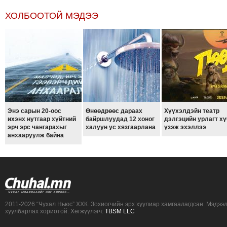
ТОЙРОНД
ХОЛБООТОЙ МЭДЭЭ
ЗӨРЧЛИЙН
ХУУЛИЙН
ЭРГЭН
ТОЙРОНД
ЕРӨНХИЙЛӨГЧИЙН
СОНГУУЛЬ-2017
Энэ сарын 20-оос
Өнөөдрөөс дараах
Хүүхэлдэйн театр
ихэнх нутгаар хүйтний
байршлуудад 12 хоног
дэлгэцийн урлагт хү
эрч эрс чангарахыг
халуун ус хязгаарлана
үзэж эхэллээ
анхааруулж байна
2011-2026 “Чухал Ньюс” ХХК. Зохиогчийн эрх хуулиар хамгаалагдсан. Мэдээ
хуулбарлах хориотой. Хөгжүүлэгч:
TBSM LLC