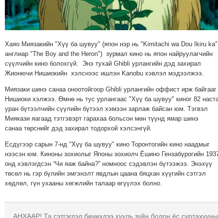
МЭДЭХҮЙ
ТЕХНОЛОГИ
ЭРДЭНЭТ
Хаяо Миязакийн "Хүү ба шувуу" (япон нэр нь "Kimitachi wa Dou Ikiru ka"
ҮЙЛДВЭРИЙН
англиар "The Boy and the Heron") зурмал кино нь япон найруулагчийн
ЭРГЭН
сүүлчийн кино болохгүй. Энэ тухай Ghibli урлангийн дэд захирал
Жионючи Нишиокийн хэлснээс ишлэн Kanobu хэвлэл мэдээлжээ.
ТОЙРОНД
ХАВРЫН
Миязаки шинэ санаа оноотойгоор Ghibli урлангийн оффист ирж байгааг
ЧУУЛГАНЫ
Нишиоки хэлжээ. Өмнө нь тус урлангаас "Хүү ба шувуу" киног 82 наст
уран бүтээлчийн сүүлийн бүтээл хэмээн зарлаж байсан юм. Тэгвэл
ЭРГЭН
Миякази яагаад тэтгэвэрт гарахаа больсон мөн түүнд ямар шинэ
ТОЙРОНД
санаа төрснийг дэд захирал тодорхой хэлсэнгүй.
"ОУВС"-
Есдүгээр сарын 7-нд "Хүү ба шувуу" кино Торонтогийн кино наадмыг
ИЙН
нээсэн юм. Киноны зохиолыг Японы зохиолч Ёшино Гензабүрогийн 193
ЭРГЭН
онд хэвлэгдсэн “Чи яаж байна?” номноос сэдэвлэн бүтээжээ. Энэхүү
ТОЙРОНД
төсөл нь гэр бүлийн эмгэнэлт явдлын цаана бяцхан хүүгийн сэтгэл
хөдлөл, гүн ухааны хөгжлийн талаар өгүүлэх болно.
"ЖИ
ТАЙМ"ЫН
ЭРГЭН
АНХААР! Та сэтгэгдэл бичихдээ хууль зүйн болон ёс суртахууны