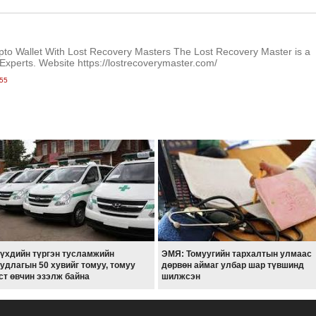
to Wallet With Lost Recovery Masters The Lost Recovery Master is a
Experts. Website https://lostrecoverymaster.com/
55
үхдийн түргэн тусламжийн
ЭМЯ: Томуугийн тархалтын улмаас
удлагын 50 хувийг томуу, томуу
дөрвөн аймаг улбар шар түвшинд
ст өвчин эзэлж байна
шилжсэн