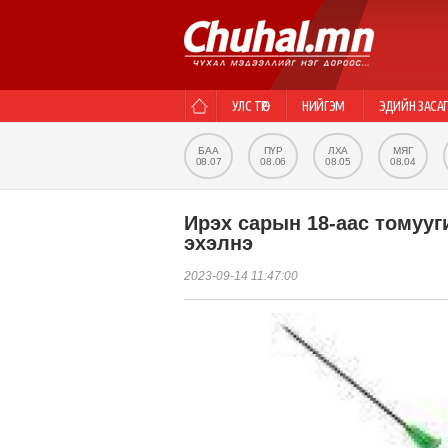
УЛС ТӨР
НИЙГЭМ
ЭДИЙН ЗАСА
БАА
ПҮР
ЛХА
МЯГ
08.07
08.06
08.05
08.04
Ирэх сарын 18-аас томууг
эхэлнэ
2023-09-14 11:47:00