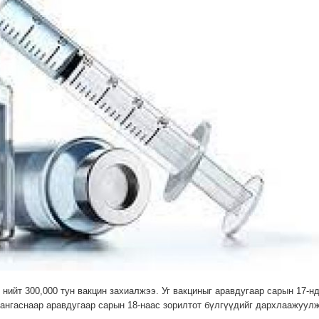
нийт 300,000 тун вакцин захиалжээ. Уг вакциныг аравдугаар сарын 17-н
хангаснаар аравдугаар сарын 18-наас зорилтот бүлгүүдийг дархлаажуул