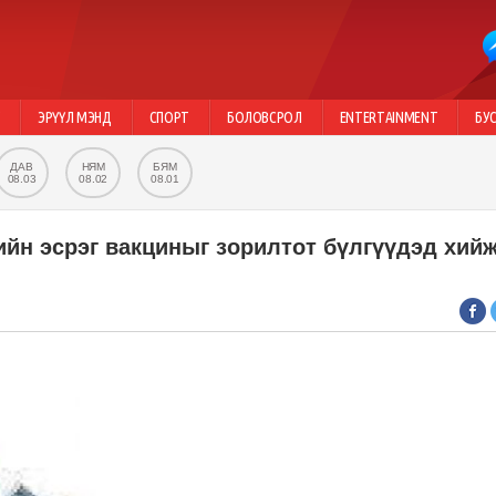
Г
ЭРҮҮЛ МЭНД
СПОРТ
БОЛОВСРОЛ
ENTERTAINMENT
БУ
ДАВ
НЯМ
БЯМ
08.03
08.02
08.01
ийн эсрэг вакциныг зорилтот бүлгүүдэд хий