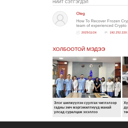
НИЙТ СЭТГЭГДЭЛ
Oleg
How To Recover Frozen Cryp
team of experienced Crypto 
2025/11/24
192.252.220.
ХОЛБООТОЙ МЭДЭЭ
Элэг шилжүүлэн суулгах чиглэлээр
Хү
гадны эмч мэргэжилтнүүд манай
ду
улсад суралцаж эхэллээ
тө