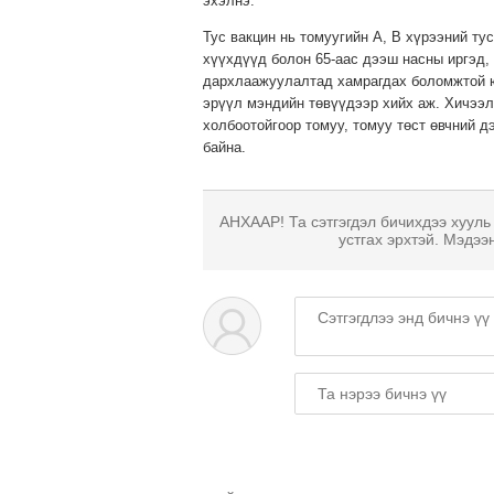
эхэлнэ.
Тус вакцин нь томуугийн A, B хүрээний ту
хүүхдүүд болон 65-аас дээш насны иргэд,
дархлаажуулалтад хамрагдах боломжтой юм
эрүүл мэндийн төвүүдээр хийх аж. Хичээл
холбоотойгоор томуу, томуу төст өвчний 
байна.
АНХААР! Та сэтгэгдэл бичихдээ хууль
устгах эрхтэй. Мэдээ