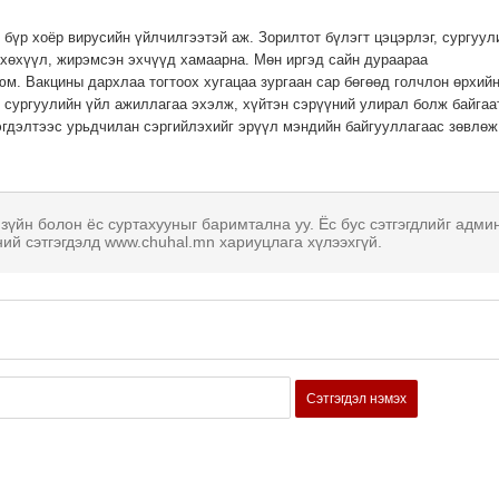
с бүр хоёр вирусийн үйлчилгээтэй аж. Зорилтот бүлэгт цэцэрлэг, сургуул
 хөхүүл, жирэмсэн эхчүүд хамаарна. Мөн иргэд сайн дураараа
. Вакцины дархлаа тогтоох хугацаа зургаан сар бөгөөд голчлон өрхий
 сургуулийн үйл ажиллагаа эхэлж, хүйтэн сэрүүний улирал болж байгаа
дэгдэлтээс урьдчилан сэргийлэхийг эрүүл мэндийн байгууллагаас зөвлөж
 зүйн болон ёс суртахууныг баримтална уу. Ёс бус сэтгэгдлийг адми
ний сэтгэгдэлд www.chuhal.mn хариуцлага хүлээхгүй.
Сэтгэгдэл нэмэх