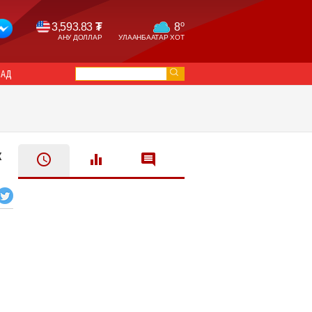
o
3,593.83
₮
8
АНУ ДОЛЛАР
УЛААНБААТАР ХОТ
САД
ж