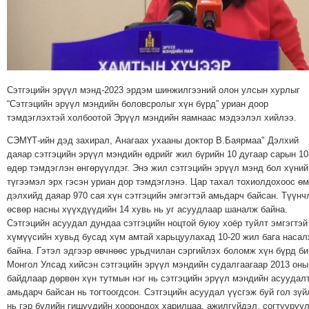
МЭДЭХҮЙ
ТЕХНОЛОГИ
ЭРДЭНЭТ
ҮЙЛДВЭРИЙН
ЭРГЭН
Сэтгэцийн эрүүл мэнд-2023 эрдэм шинжилгээний олон улсын хурлыг
“Сэтгэцийн эрүүл мэндийн боловсролыг хүн бүрд” уриан доор
ТОЙРОНД
тэмдэглэхтэй холбоотой Эрүүл мэндийн яамнаас мэдээлэл хийлээ.
ХАВРЫН
ЧУУЛГАНЫ
СЭМҮТ-ийн дэд захирал, Анагаах ухааны доктор В.Баярмаа" Дэлхий
даяар сэтгэцийн эрүүл мэндийн өдрийг жил бүрийн 10 дугаар сарын 10
ЭРГЭН
өдөр тэмдэглэн өнгөрүүлдэг. Энэ жил сэтгэцийн эрүүл мэнд бол хүний
ТОЙРОНД
түгээмэл эрх гэсэн уриан дор тэмдэглэнэ. Цар тахал тохиолдохоос ө
"ОУВС"-
дэлхийд даяар 970 сая хүн сэтгэцийн эмгэгтэй амьдарч байсан. Түүнч
өсвөр насны хүүхдүүдийн 14 хувь нь уг асуудлаар шаналж байна.
ИЙН
Сэтгэцийн асуудал дундаа сэтгэцийн ноцтой буюу хоёр туйлт эмгэгтэй
ЭРГЭН
хүмүүсийн хувьд бусад хүм амтай харьцуулахад 10-20 жил бага наса
ТОЙРОНД
байна. Гэтэл эдгээр өвчнөөс урьдчилан сэргийлэх боломж хүн бүрд би
"ЖИ
Монгол Улсад хийсэн сэтгэцийн эрүүл мэндийн судалгаагаар 2013 оны
байдлаар дөрвөн хүн тутмын нэг нь сэтгэцийн эрүүл мэндийн асуудал
ТАЙМ"ЫН
амьдарч байсан нь тогтоогдсон. Сэтгэцийн асуудал үүсгэж буй гол зүй
ЭРГЭН
нь гэр бүлийн гишүүдийн хоорондох харилцаа, ажилгүйдэл, согтууруу