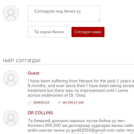
ТОЙРОНД
ЗӨРЧЛИЙН
ХУУЛИЙН
ЭРГЭН
Сэтгэгдэл нэмэх
ТОЙРОНД
ЕРӨНХИЙЛӨГЧИЙН
СОНГУУЛЬ-2017
НИЙТ СЭТГЭГДЭЛ
Guest
I have been suffering from Herpes for the past 1 years 
8 months, and ever since then I have been taking series
treatment but there was no improvement until I came
across testimonies of Dr. Osaz
2026/01/12
84.239.17.145
DR COLLINS
Та бөөрний донороо зарахыг хүсэж байна уу эмч
Коллинз 800,000 ам.доллараар худалдаж авлаа сайн
мэйл хаягаа төлнө үү gw482053@gmail.com сайн төгс