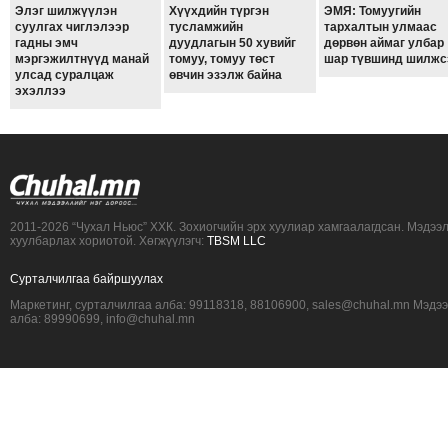
Элэг шилжүүлэн
Хүүхдийн түргэн
ЭМЯ: Томуугийн
суулгах чиглэлээр
тусламжийн
тархалтын улмаас
гадны эмч
дуудлагын 50 хувийг
дөрвөн аймаг улбар
мэргэжилтнүүд манай
томуу, томуу төст
шар түвшинд шилжс
улсад суралцаж
өвчин эзэлж байна
эхэллээ
2011-2026 “Чухал Ньюс” ХХК. Зохиогчийн эрх хуулиар хамгаалагдсан. Мэдээ
хуулбарлах хориотой. Хөгжүүлэгч:
TBSM LLC
Сурталчилгаа байршуулах
Маркетинг, сурталчилгаа алба: 99118318, 88106900, sales@chuhal.mn Мэдэ
алба: 89990699, info@chuhal.mn