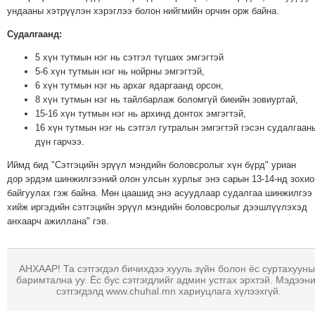
ТОЙРОНД
ундааны хэтрүүлэн хэрэглээ болон нийгмийн орчин орж байна.
ГРАНАТ
Судалгаанд:
ДЭЛБЭРСЭН
5 хүн тутмын нэг нь сэтгэл түгших эмгэгтэй
ОСЛЫН
5-6 хүн тутмын нэг нь нойрны эмгэгтэй,
ЭРГЭН
6 хүн тутмын нэг нь архаг ядаргаанд орсон,
ТОЙРОНД
8 хүн тутмын нэг нь тайлбарлаж боломгүй биеийн зовиуртай,
15-16 хүн тутмын нэг нь архинд донтох эмгэгтэй,
ТӨВСИЙН
16 хүн тутмын нэг нь сэтгэл гутралын эмгэгтэй гэсэн судалгаан
ТОДОТГОЛЫН
дүн гарчээ.
ЭРГЭН
Иймд бид "Сэтгэцийн эрүүл мэндийн боловсролыг хүн бүрд" уриан
ТОЙРОНД
дор эрдэм шинжилгээний олон улсын хурлыг энэ сарын 13-14-нд зохио
ЕРӨНХИЙЛӨГЧИЙН
байгуулах гэж байна. Мөн цаашид энэ асуудлаар судалгаа шинжилгээ
СОНГУУЛИЙН
хийж иргэдийн сэтгэцийн эрүүл мэндийн боловсролыг дээшлүүлэхэд
анхаарч ажиллана" гэв.
ЭРГЭН
ТОЙРОНД
29
АНХААР! Та сэтгэгдэл бичихдээ хууль зүйн болон ёс суртахууны
ДҮГЭЭР
баримтална уу. Ёс бус сэтгэгдлийг админ устгах эрхтэй. Мэдээн
сэтгэгдэлд www.chuhal.mn хариуцлага хүлээхгүй.
СУРГУУЛИЙН
ЭРГЭН