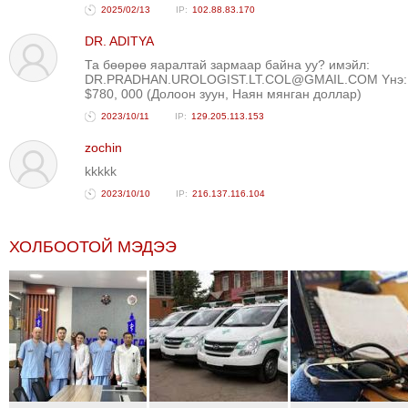
2025/02/13
102.88.83.170
DR. ADITYA
Та бөөрөө яаралтай зармаар байна уу? имэйл:
DR.PRADHAN.UROLOGIST.LT.COL@GMAIL.COM Yнэ:
$780, 000 (Долоон зуун, Наян мянган доллар)
2023/10/11
129.205.113.153
zochin
kkkkk
2023/10/10
216.137.116.104
ХОЛБООТОЙ МЭДЭЭ