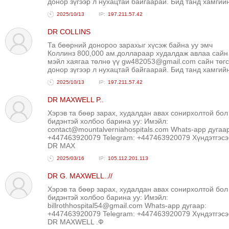
донор зүгээр л нухацтай байгаарай. Бид танд хамгий
2025/10/13
197.211.57.42
DR COLLINS
Та бөөрний донороо зарахыг хүсэж байна уу эмч
Коллинз 800,000 ам.доллараар худалдаж авлаа сайн
мэйл хаягаа төлнө үү gw482053@gmail.com сайн төгс
донор зүгээр л нухацтай байгаарай. Бид танд хамгий
2025/10/13
197.211.57.42
DR MAXWELL P..
Хэрэв та бөөр зарах, худалдан авах сонирхолтой бол
бидэнтэй холбоо барина уу: Имэйл:
contact@mountalverniahospitals.com Whats-app дугаа
+447463920079 Telegram: +447463920079 Хүндэтгэсэ
DR MAX
2025/03/16
105.112.201.113
DR G. MAXWELL..//
Хэрэв та бөөр зарах, худалдан авах сонирхолтой бол
бидэнтэй холбоо барина уу: Имэйл:
billrothhospital54@gmail.com Whats-app дугаар:
+447463920079 Telegram: +447463920079 Хүндэтгэсэ
DR MAXWELL .Ф