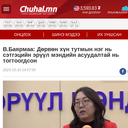
3,593.83
₮
АНУ ДОЛЛАР
УЛААНБААТАР
УЛС
ТӨР
ПҮР
ЛХА
МЯГ
ДАВ
НЯМ
БЯМ
БАА
08.06
08.05
08.04
08.03
08.02
08.01
07.31
НИЙГЭМ
ОНЦЛОХ
ШИНЭ МЭДЭЭ
ИХ УНШСАН
ЭДИЙН
ЗАСАГ
В.Баярмаа: Дөрвөн хүн тутмын нэг нь
ЭРҮҮЛ
сэтгэцийн эрүүл мэндийн асуудалтай нь
МЭНД
тогтоогдсон
СПОРТ
2023-10-10 14:57:00
БОЛОВСРОЛ
ENTERTAINMENT
ДЭЛХИЙН
МЭДЭЭ
БИЗНЕС
МЭДЭЭ
НИЙСЛЭЛ
ТАНИН