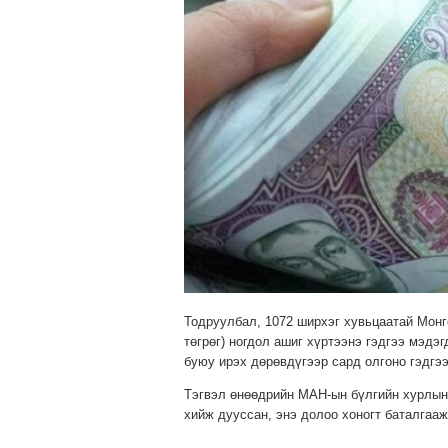
Тодруулбал, 1072 ширхэг хувьцаатай Монго
төгрөг) ногдол ашиг хүртээнэ гэдгээ мэдэ
буюу ирэх дөрөвдүгээр сард олгоно гэдгэ
Тэгвэл өнөөдрийн МАН-ын бүлгийн хурлын
хийж дууссан, энэ долоо хоногт баталгааж