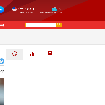
o
3,593.83
₮
8
АНУ ДОЛЛАР
УЛААНБААТАР ХОТ
САД
вэр