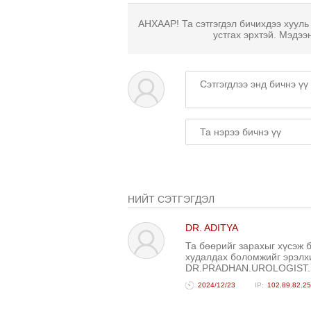
АНХААР! Та сэтгэгдэл бичихдээ хууль
устгах эрхтэй. Мэдээ
НИЙТ СЭТГЭГДЭЛ
DR. ADITYA
Та бөөрийг зарахыг хүсэж 
худалдах боломжийг эрэлхи
DR.PRADHAN.UROLOGIST
2024/12/23
102.89.82.2