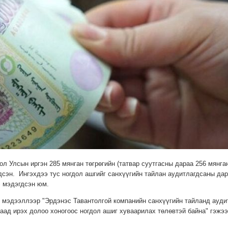
л Улсын иргэн 285 мянган төгрөгийн (татвар суутгасны дараа 256 мянга
гдсэн. Ингэхдээ тус ногдол ашгийг санхүүгийн тайлан аудитлагдсаны да
э мэдэгдсэн юм.
 мэдээллээр "Эрдэнэс Тавантолгой компанийн санхүүгийн тайланд ауди
аад ирэх долоо хоногоос ногдол ашиг хуваарилах төлөвтэй байна" гэжэ