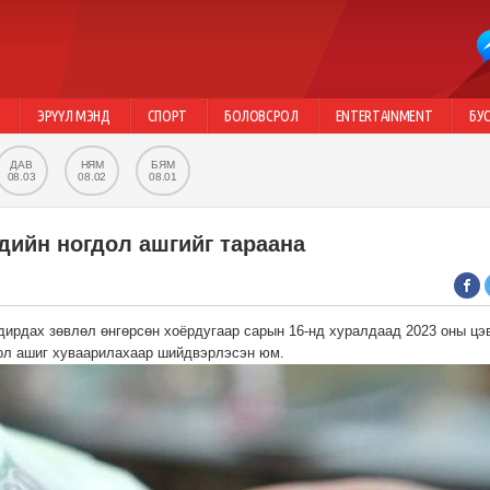
Г
ЭРҮҮЛ МЭНД
СПОРТ
БОЛОВСРОЛ
ENTERTAINMENT
БУ
ДАВ
НЯМ
БЯМ
08.03
08.02
08.01
дийн ногдол ашгийг тараана
дирдах зөвлөл өнгөрсөн хоёрдугаар сарын 16-нд хуралдаад 2023 оны цэ
дол ашиг хуваарилахаар шийдвэрлэсэн юм.