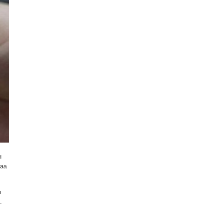
н
раа
т
э.