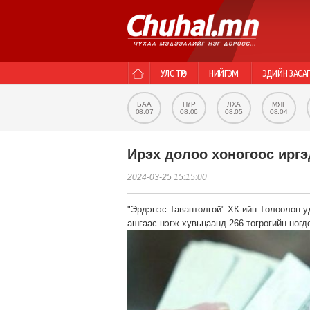
УЛС ТӨР
НИЙГЭМ
ЭДИЙН ЗАСА
БАА
ПҮР
ЛХА
МЯГ
08.07
08.06
08.05
08.04
Ирэх долоо хоногоос иргэ
2024-03-25 15:15:00
"Эрдэнэс Тавантолгой" ХК-ийн Төлөөлөн у
ашгаас нэгж хувьцаанд 266 төгрөгийн ног