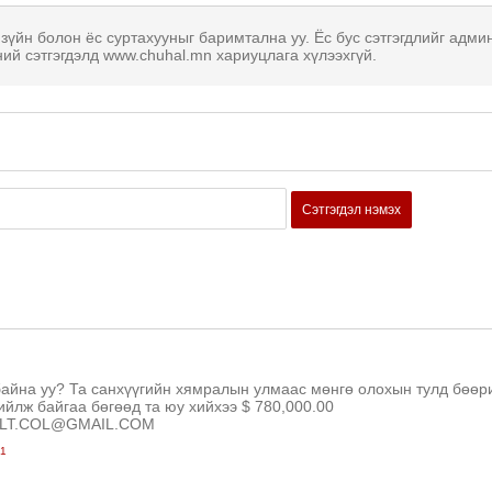
 зүйн болон ёс суртахууныг баримтална уу. Ёс бус сэтгэгдлийг адми
ний сэтгэгдэлд www.chuhal.mn хариуцлага хүлээхгүй.
Сэтгэгдэл нэмэх
байна уу? Та санхүүгийн хямралын улмаас мөнгө олохын тулд бөөр
йлж байгаа бөгөөд та юу хийхээ $ 780,000.00
.LT.COL@GMAIL.COM
51