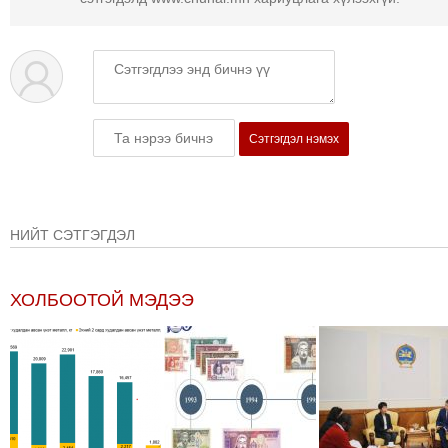
Сэтгэгдэл нэмэх
НИЙТ СЭТГЭГДЭЛ
ХОЛБООТОЙ МЭДЭЭ