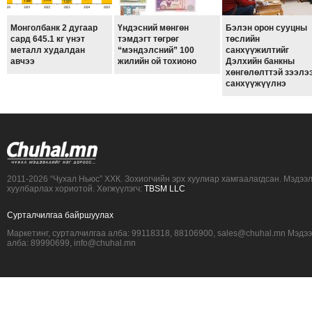
Монголбанк 2 дугаар
Үндэсний мөнгөн
Бэлэн орон сууцны
сард 645.1 кг үнэт
тэмдэгт төгрөг
төслийн
металл худалдан
“мэндэлсний” 100
санхүүжилтийг
авчээ
жилийн ой тохионо
Дэлхийн банкны
хөнгөлөлттэй зээлэ
санхүүжүүлнэ
2011-2026 “Чухал Ньюс” ХХК. Зохиогчийн эрх хуулиар хамгаалагдсан. Мэдээ
хуулбарлах хориотой. Хөгжүүлэгч:
TBSM LLC
Сурталчилгаа байршуулах
Маркетинг, сурталчилгаа алба: 99118318, 88106900, sales@chuhal.mn Мэдэ
алба: 89990699, info@chuhal.mn