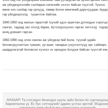
аж үйлдвэрлэлийн салбарын хөгжлийн эхлэл байсан түүхтэй. Үүнээс
өмнө энэ салбар гар урчууд, төмөр болон мөнгөний дархчуудаас бүрд
гар үйлдвэрлэлд түшиглэж байлаа.
1940-1950 онд малын гаралтай түүхий эдээ ашиглан дотоодын хэрэгцэ
хангах, гадаад зах зээлд бараа, бүтээгдэхүүнээ гаргах чиглэлд тодор
ахиц дэвшил гарсан.
1960-1990 онд олон хөнгөн аж үйлдвэр бий болж, түүхий эдийн
боловсруулалтын түвшин, үр ашиг, чанарын үзүүлэлтүүд эрс сайжирч,
шаардлагатай боловсон хүчнээ эх орондоо бэлдэж байсан түүхтэй юм
АНХААР! Та сэтгэгдэл бичихдээ хууль зүйн болон ёс суртахууны
баримтална уу. Ёс бус сэтгэгдлийг админ устгах эрхтэй. Мэдээн
сэтгэгдэлд www.chuhal.mn хариуцлага хүлээхгүй.