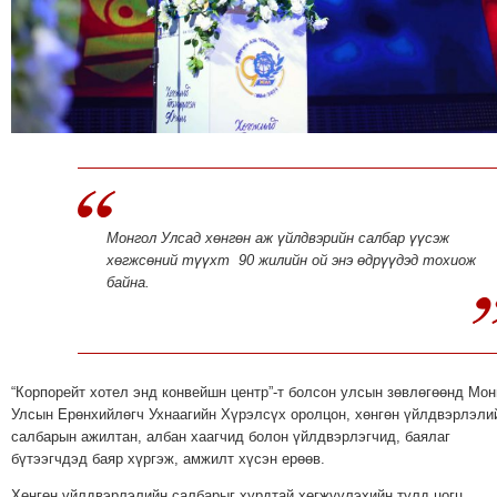
МЭДЭХҮЙ
ТЕХНОЛОГИ
ЭРДЭНЭТ
ҮЙЛДВЭРИЙН
ЭРГЭН
ТОЙРОНД
ХАВРЫН
ЧУУЛГАНЫ
Монгол Улсад хөнгөн аж үйлдвэрийн салбар үүсэж
ЭРГЭН
хөгжсөний түүхт 90 жилийн ой энэ өдрүүдэд тохиож
ТОЙРОНД
байна.
"ОУВС"-
ИЙН
ЭРГЭН
“Корпорейт хотел энд конвейшн центр”-т болсон улсын зөвлөгөөнд Мон
ТОЙРОНД
Улсын Ерөнхийлөгч Ухнаагийн Хүрэлсүх оролцон, хөнгөн үйлдвэрлэли
"ЖИ
салбарын ажилтан, албан хаагчид болон үйлдвэрлэгчид, баялаг
ТАЙМ"ЫН
бүтээгчдэд баяр хүргэж, амжилт хүсэн ерөөв.
ЭРГЭН
Хөнгөн үйлдвэрлэлийн салбарыг хурдтай хөгжүүлэхийн тулд цогц,