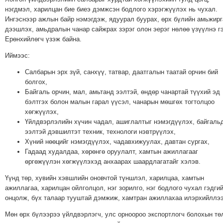
ТОЙРОНД
нэгдмэл, харилцан бие биеэ дэмжсэн бодлого хэрэгжүүлэх нь чухал.
ГРАНАТ
Ингэснээр ажлын байр нэмэгдэж, ядуурал буурах, өрх бүлийн амьжирг
дээшлэх, амьдралын чанар сайжрах зэрэг олон эерэг нөлөө үзүүлнэ г
ДЭЛБЭРСЭН
Ерөнхийлөгч үзэж байна.
ОСЛЫН
ЭРГЭН
Иймээс:
ТОЙРОНД
Салбарын эрх зүй, санхүү, татвар, даатгалын таатай орчин бий
ТӨВСИЙН
болгох,
Байгаль орчин, мал, амьтанд ээлтэй, өндөр чанартай түүхий эд
ТОДОТГОЛЫН
бэлтгэх болон малын гарал үүсэл, чанарын мөшгөх тогтолцоо
ЭРГЭН
хөгжүүлэх,
ТОЙРОНД
Үйлдвэрлэлийн хүчин чадал, ашиглалтыг нэмэгдүүлэх, байгаль
ЕРӨНХИЙЛӨГЧИЙН
ээлтэй дэвшилтэт техник, технологи нэвтрүүлэх,
Хүний нөөцийг нэмэгдүүлэх, чадавхижуулах, давтан сургах,
СОНГУУЛИЙН
Гадаад худалдаа, хөрөнгө оруулалт, хамтын ажиллагааг
ЭРГЭН
өргөжүүлэн хөгжүүлэхэд анхаарах шаардлагатайг хэлэв.
ТОЙРОНД
Үүнд төр, хувийн хэвшлийн оновчтой түншлэл, харилцаа, хамтын
29
ажиллагаа, харилцан ойлголцол, нэг зорилго, нэг бодлого чухал гэдгий
ДҮГЭЭР
онцолж, бүх талаар тууштай дэмжиж, хамтран ажиллахаа илэрхийллээ
СУРГУУЛИЙН
Мөн өрх бүлээрээ үйлдвэрлэгч, улс орноороо экспортлогч болохын тө
ЭРГЭН