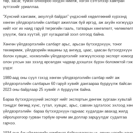
төр, засаг, түмэн олноороо нэгдэн нийлж, нэгэн сэтгэлээр хамтран
ТОЙРОНД
зүтгэхийг уриаллаа.
ЗӨРЧЛИЙН
“Хүнсний хангамж, аюулгүй байдал” үндэсний хөдөлгөөний хүрээнд
ХУУЛИЙН
хөнгөн үйлдвэрлэлийн салбарт ажиллаж буй иргэд, аж ахуйн нэгжүүд
ЭРГЭН
нийт нэг их наяд гаруй төгрөгийн гааль, татварын хөнгөлөлт, чөлөөлөл
үзүүлж, бага хүүтэй, урт хугацаатай зээл олгоод байна.
ТОЙРОНД
ЕРӨНХИЙЛӨГЧИЙН
Хөнгөн үйлдвэрлэлийн салбарт арьс, арьсан бүтээгдэхүүн, тоног
төхөөрөмж, үйлдвэрийн машины эд ангиуд, цаас, цаасан бүтээгдэхүүн
СОНГУУЛЬ-2017
болон хувцас, нэхмэлийн үйлдвэрлэлийг хөгжүүлснээр экспорт нэмэгд
олон улсын зах зээлд өрсөлдөх чадвар дээшлэх бүрэн боломжтой гэж
үздэг.
1980-аад оны сүүл гэхэд хөнгөн үйлдвэрлэлийн салбар нийт аж
үйлдвэрлэлийн салбарын 60 гаруй хувийг дангаараа бүрдүүлж байсан
2023 оны байдлаар 25 хувийг л бүрдүүлж байна.
Бараа бүтээгдэхүүний экспорт нийт экспортын дөнгөж зургаан хувьтай
тэнцдэг бөгөөд хүнс, гутал, хувцас, арьс, савхин эдлэлээс эхлээд хөн
үйлдвэрлэлийн бараа бүтээгдэхүүн гаднаас худалдан авахад жилд
ойролцоогоор гурван тэрбум орчим ам.доллар зарцуулдаг судалгаа
гарчээ.
1934 онд Аж үйлдвэрийн комбинат байгуулагдсан нь орчин цагийн хөнг