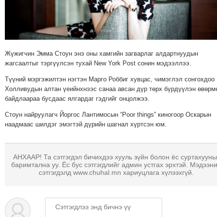
МЭДЭХҮЙ
ТЕХНОЛОГИ
ЭРДЭНЭТ
ҮЙЛДВЭРИЙН
Жүжигчин Эмма Стоун энэ оны хамгийн загварлаг алдартнуудын
ЭРГЭН
жагсаалтыг тэргүүлсэн тухай New York Post сонин мэдээллээ.
ТОЙРОНД
Түүний мэргэжилтэн нэгтэн Марго Роббиг хувцас, чимэглэл сонгохдоо
ХАВРЫН
Холливудын алтан үеийнхнээс санаа авсан дүр төрх бүрдүүлэн өвөрм
ЧУУЛГАНЫ
байдлаараа бусдаас ялгардаг гэдгийг онцолжээ.
ЭРГЭН
Стоун найруулагч Йоргос Лантимосын “Poor things” киногоор Оскарын
ТОЙРОНД
наадмаас шилдэг эмэгтэй дүрийн шагнал хүртсэн юм.
"ОУВС"-
ИЙН
АНХААР! Та сэтгэгдэл бичихдээ хууль зүйн болон ёс суртахууны
ЭРГЭН
баримтална уу. Ёс бус сэтгэгдлийг админ устгах эрхтэй. Мэдээн
ТОЙРОНД
сэтгэгдэлд www.chuhal.mn хариуцлага хүлээхгүй.
"ЖИ
ТАЙМ"ЫН
ЭРГЭН