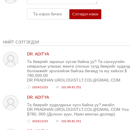
ТОЙРОНД
ГРАНАТ
Сэтгэгдэл нэмэх
ДЭЛБЭРСЭН
ОСЛЫН
ЭРГЭН
ТОЙРОНД
НИЙТ СЭТГЭГДЭЛ
ТӨВСИЙН
DR. ADITYA
ТОДОТГОЛЫН
Та бөөрийг зарахыг хүсэж байна уу? Та санхүүгийн
ЭРГЭН
хямралын улмаас мөнгө олохын тулд бөөрийг худал
ТОЙРОНД
боломжийг эрэлхийлж байгаа бөгөөд та юу хийхээ $
780,000.00
ЕРӨНХИЙЛӨГЧИЙН
DR.PRADHAN.UROLOGIST.LT.COL@GMAIL.COM
СОНГУУЛИЙН
2024/12/23
102.89.82.251
ЭРГЭН
DR. ADITYA
ТОЙРОНД
Та бөөрийг худалдахыг хүсч байна уу? имэйл:
29
DR.PRADHAN.UROLOGIST.LT.COL@GMAIL.COM Yнэ:
ДҮГЭЭР
$780, 000 (Долоон зуун, Наян мянган доллар)
СУРГУУЛИЙН
2024/12/23
102.89.82.251
ЭРГЭН