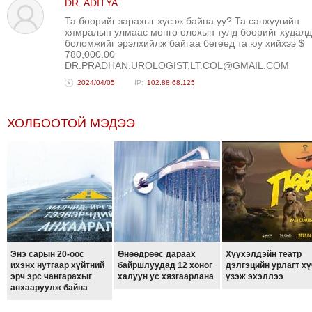
DR. ADITYA
ТОЙРОНД
Та бөөрийг зарахыг хүсэж байна уу? Та санхүүгийн
хямралын улмаас мөнгө олохын тулд бөөрийг худал
ЗӨРЧЛИЙН
боломжийг эрэлхийлж байгаа бөгөөд та юу хийхээ $
ХУУЛИЙН
780,000.00
DR.PRADHAN.UROLOGIST.LT.COL@GMAIL.COM
ЭРГЭН
2024/04/05
102.88.68.125
ТОЙРОНД
ЕРӨНХИЙЛӨГЧИЙН
СОНГУУЛЬ-2017
ХОЛБООТОЙ МЭДЭЭ
Энэ сарын 20-оос
Өнөөдрөөс дараах
Хүүхэлдэйн театр
ихэнх нутгаар хүйтний
байршлуудад 12 хоног
дэлгэцийн урлагт хү
эрч эрс чангарахыг
халуун ус хязгаарлана
үзэж эхэллээ
анхааруулж байна