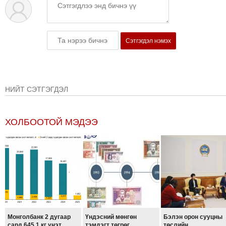
ТОЙРОНД
ЗӨРЧЛИЙН
ХУУЛИЙН
Сэтгэгдэл нэмэх
ЭРГЭН
ТОЙРОНД
ЕРӨНХИЙЛӨГЧИЙН
СОНГУУЛЬ-2017
НИЙТ СЭТГЭГДЭЛ
ХОЛБООТОЙ МЭДЭЭ
Монголбанк 2 дугаар
Үндэсний мөнгөн
Бэлэн орон сууцны
сард 645.1 кг үнэт
тэмдэгт төгрөг
төслийн