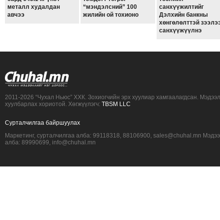
металл худалдан
“мэндэлсний” 100
санхүүжилтийг
авчээ
жилийн ой тохионо
Дэлхийн банкны
хөнгөлөлттэй зээлэ
санхүүжүүлнэ
2011-2026 “Чухал Ньюс” ХХК. Зохиогчийн эрх хуулиар хамгаалагдсан. Мэдээ
хуулбарлах хориотой. Хөгжүүлэгч:
TBSM LLC
Сурталчилгаа байршуулах
Маркетинг, сурталчилгаа алба: 99118318, 88106900, sales@chuhal.mn Мэдэ
алба: 89990699, info@chuhal.mn