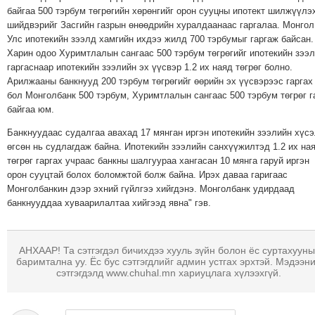
ТОЙРОНД
байгаа 500 тэрбум төгрөгийн хөрөнгийг орон сууцны ипотект шилжүүлэ
шийдвэрийг Засгийн газрын өнөөдрийн хуралдаанаас гаргалаа. Монгол
ГРАНАТ
Улс ипотекийн зээлд хамгийн ихдээ жилд 700 тэрбумыг гаргаж байсан.
ДЭЛБЭРСЭН
Харин одоо Хуримтлалын сангаас 500 тэрбум төгрөгийг ипотекийн зээ
ОСЛЫН
гаргаснаар ипотекийн зээлийн эх үүсвэр 1.2 их наяд төгрөг болно.
ЭРГЭН
Арилжааны банкнууд 200 тэрбум төгрөгийг өөрийн эх үүсвэрээс гаргах
бол Монголбанк 500 тэрбум, Хуримтлалын сангаас 500 тэрбум төгрөг г
ТОЙРОНД
байгаа юм.
ТӨВСИЙН
ТОДОТГОЛЫН
Банкнуудаас судалгаа авахад 17 мянган иргэн ипотекийн зээлийн хүсэ
өгсөн нь судлагдаж байна. Ипотекийн зээлийн санхүүжилтэд 1.2 их на
ЭРГЭН
төгрөг гаргах учраас банкны шалгуураа хангасан 10 мянга гаруй иргэн
ТОЙРОНД
орон сууцтай болох боломжтой болж байна. Ирэх даваа гаригаас
ЕРӨНХИЙЛӨГЧИЙН
Монголбанкин дээр эхний гүйлгээ хийгдэнэ. Монголбанк удирдаад
банкнууддаа хуваарилалтаа хийгээд явна" гэв.
СОНГУУЛИЙН
ЭРГЭН
ТОЙРОНД
АНХААР! Та сэтгэгдэл бичихдээ хууль зүйн болон ёс суртахууны
29
баримтална уу. Ёс бус сэтгэгдлийг админ устгах эрхтэй. Мэдээн
сэтгэгдэлд www.chuhal.mn хариуцлага хүлээхгүй.
ДҮГЭЭР
СУРГУУЛИЙН
ЭРГЭН