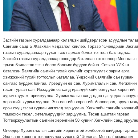
МЭДЭХҮЙ
ТЕХНОЛОГИ
ЭРДЭНЭТ
ҮЙЛДВЭРИЙН
ЭРГЭН
Засгийн газрын хуралдаанаар хэлэлцэн шийдвэрлэсэн асуудлын тала
Сангийн сайд Б.Жавхлан мэдээлэл хийлээ. Тэрээр "Өнөөдрийн Засги
ТОЙРОНД
газрын хуралдаанаар түүхэн гэж нэрлэж болох тогтоол батлагдлаа.
ХАВРЫН
Засгийн газрын хуралдаанаар өнөөдөр баталсан тогтоолоор Монголын
ЧУУЛГАНЫ
түмэн баялагтаа эзэн болох боломж бүрдэж байна. Саяхан УИХ-ын
ЭРГЭН
баталсан Баялгийн сангийн тухай хуулийг хэрэгжүүлэх зарим арга
хэмжээний тухай тогтоолыг баталлаа. Үндэсний баялгийн сан гурван
ТОЙРОНД
сангаас бүрдэж байгаа. Ирээдүйн өв сан, Хуримтлалын сан, Хөгжлийн
"ОУВС"-
гэсэн гурван сан. Ирээдүйн өв санд ирээдүй хойч өвлүүлэх хөрөнгийг
ИЙН
хуримтлуулж, арвижуулна. Хуримтлалын санд одоо цаг үедээ зарцуул
ЭРГЭН
хөрөнгийг хуримтлуулна. Энэ сангийн хөрөнгийг боловсрол, эрүүл мэн
орон сууц гэсэн гурван чиглэлд зарцуулна. Хөгжлийн сангийн хөрөнгий
ТОЙРОНД
томоохон төсөл, хөтөлбөрүүдийг зарцуулна. Төсөв ашигтай гарвал
"ЖИ
Тогтворжуулалтын сангийн хөрөнгийн 50 хувийг Хөгжлийн санд оруулн
ТАЙМ"ЫН
Өнөөдөр Хуримтлалын сангийн хөрөнгөтэй холбоотой шийдвэр гаргаса
ЭРГЭН
Энэ санд хөрөнгө төвлөрүүлэх үүрэгтэй "Эрдэнэс Монгол” компанид