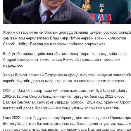
МЭДЭХҮЙ
ТЕХНОЛОГИ
ЭРДЭНЭТ
ҮЙЛДВЭРИЙН
Хоёр жил гаруйн өмнө Оросын цэргүүд Украинд цөмрөн орсноос хойшх
ЭРГЭН
хамгийн том өөрчлөлтөөр Владимир Путин өөрийн эртний холбоотон
Сергей Шойгуг Батлан ​​хамгаалахын сайдаас огцруулжээ.
ТОЙРОНД
ХАВРЫН
Шойгугийн оронд эдийн засгийн чиглэлээр мэргэшсэн дэд сайд асан
ЧУУЛГАНЫ
Андрей Белоусовыг томилно гэж Кремлийн хэвлэлийн төлөөлөгч
мэдэгдлээ.
ЭРГЭН
ТОЙРОНД
Харин Шойгуг Николай Патрушевын оронд Аюулгүй байдлын зөвлөлий
нарийн бичгийн даргын албан тушаалд томилохоор санал болгожээ.
"ОУВС"-
ИЙН
ОХУ-ын Засгийн газарт хамгийн олон жил ажиллаж буй Сергей Шойгу
1991-2012 онд Онцгой байдлын яамны тэргүүлж байгаад 2012 оноос
ЭРГЭН
Батлан ​​хамгаалах салбарыг удирдах болсон. 2014 онд Крымийг Орост
ТОЙРОНД
нэгтгэсний дараа Шойгугийн нэр хүнд үлэмж өссөн гэж үздэг юм.
"ЖИ
Гэвч 2022 оны хоёрдугаар сард Украинд довтолсоны дараа Оросын ар
ТАЙМ"ЫН
бүтэлгүйтсэн, мөн батлан хамгаалах салбарын авлигыг устгаж чадааг
ЭРГЭН
гэсэн шүүмжлэлд өртөж ирсэн. Өнгөрсөн сард Батлан ​​хамгаалахын д