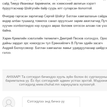
ТОЙРОНД
сайд Тимур Ивановыг баривчилж, их хэмжээний авлигын хэрэгт
буруутгаснаар Шойгугийн байр суурь илт суларсан бололтой.
ГРАНАТ
ДЭЛБЭРСЭН
Өчигдөр гаргасан зарлигаар Сергей Шойгуг Батлан ​​хамгаалахын сайда
ОСЛЫН
өндөр албан тушаалд томилох санал оруулсынг зарим ажиглагчид Пут
хуучин холбоотондоо нэр хүндээ аврах боломж олгосон алхам гэж үз
ЭРГЭН
байна.
ТОЙРОНД
Харин Кремлийн хэвлэлийн төлөөлөгч Дмитрий Песков хэлэхдээ, Оро
ТӨВСИЙН
дайны зардал эрс нэмэгдсэн тул Ерөнхийлөгч В.Путин эдийн засагч
ТОДОТГОЛЫН
Андрей Белоусовоор Батлан ​​хамгаалах яамыг удирдуулахаар шийдс
ЭРГЭН
гэлээ.
ТОЙРОНД
ЕРӨНХИЙЛӨГЧИЙН
СОНГУУЛИЙН
ЭРГЭН
АНХААР! Та сэтгэгдэл бичихдээ хууль зүйн болон ёс суртахууны
баримтална уу. Ёс бус сэтгэгдлийг админ устгах эрхтэй. Мэдээн
ТОЙРОНД
сэтгэгдэлд www.chuhal.mn хариуцлага хүлээхгүй.
29
ДҮГЭЭР
СУРГУУЛИЙН
ЭРГЭН