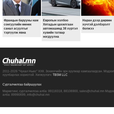
Францын барууны нам
Европын холбоо
Наран дээр дөрвөн
сонгуулийн өмнөх
Хятадын цахилгаан
хүчтэй дэлбэрэлт
санал асуулгыг
автомашинд 38 хүртэл
болжээ
тэргүүлж явна
хувийн татвар
ногдуулна
2011-2026 “Чухал Ньюс” ХХК. Зохиогчийн эрх хуулиар хамгаалагдсан. Мэдээ
хуулбарлах хориотой. Хөгжүүлэгч:
TBSM LLC
Сурталчилгаа байршуулах
Маркетинг, сурталчилгаа алба: 99118318, 88106900, sales@chuhal.mn Мэдэ
алба: 89990699, info@chuhal.mn