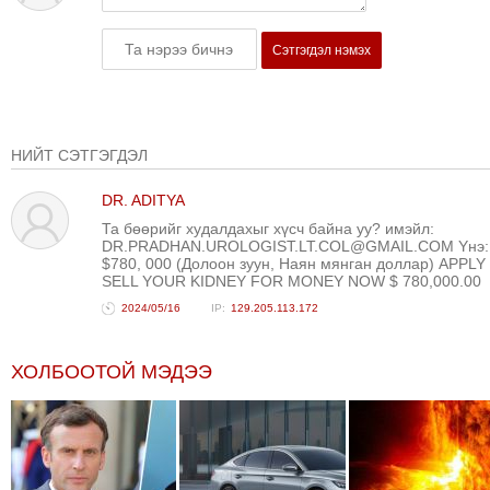
ТОЙРОНД
ЗӨРЧЛИЙН
Сэтгэгдэл нэмэх
ХУУЛИЙН
ЭРГЭН
ТОЙРОНД
НИЙТ СЭТГЭГДЭЛ
ЕРӨНХИЙЛӨГЧИЙН
СОНГУУЛЬ-2017
DR. ADITYA
Та бөөрийг худалдахыг хүсч байна уу? имэйл:
DR.PRADHAN.UROLOGIST.LT.COL@GMAIL.COM Yнэ:
$780, 000 (Долоон зуун, Наян мянган доллар) APPLY
SELL YOUR KIDNEY FOR MONEY NOW $ 780,000.00
2024/05/16
129.205.113.172
ХОЛБООТОЙ МЭДЭЭ