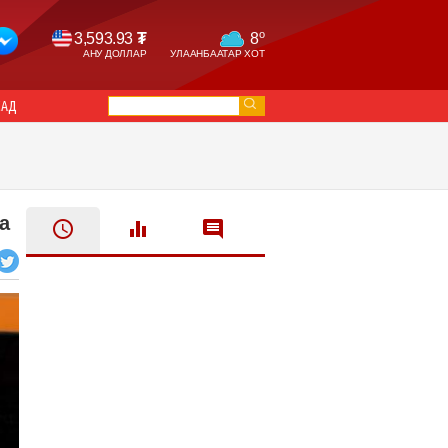
o
3,593.93
₮
8
АНУ ДОЛЛАР
УЛААНБААТАР ХОТ
САД
а