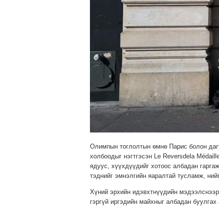
Олимпын тоглолтын өмнө Парис болон дагу
холбоодыг нэгтгэсэн Le Reversdela Médail
ядуус, хүүхдүүдийг хотоос албадан гаргаж
тэднийг эмнэлгийн яаралтай тусламж, ний
Хүний эрхийн идэвхтнүүдийн мэдээлснээр 
гэргүй иргэдийн майхныг албадан буулгах