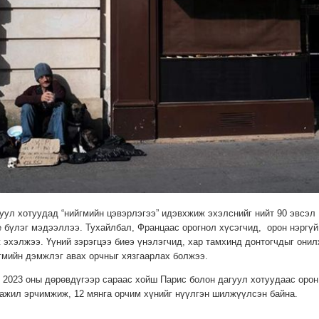
ул хотуудад “нийгмийн цэвэрлэгээ” идэвхжиж эхэлснийг нийт 90 эвсэл
le бүлэг мэдээллээ. Тухайлбал, Францаас орогнол хүсэгчид, орон нэргүй
 эхэлжээ. Үүний зэрэгцээ биеэ үнэлэгчид, хар тамхинд донтогчдыг онил
гмийн дэмжлэг авах орчныг хязгаарлах болжээ.
2023 оны дөрөвдүгээр сараас хойш Парис болон дагуул хотуудаас орон
 ажил эрчимжиж, 12 мянга орчим хүнийг нүүлгэн шилжүүлсэн байна.