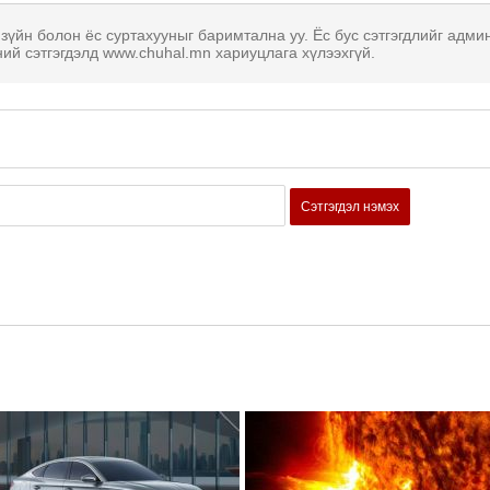
 зүйн болон ёс суртахууныг баримтална уу. Ёс бус сэтгэгдлийг адми
ний сэтгэгдэлд www.chuhal.mn хариуцлага хүлээхгүй.
Сэтгэгдэл нэмэх