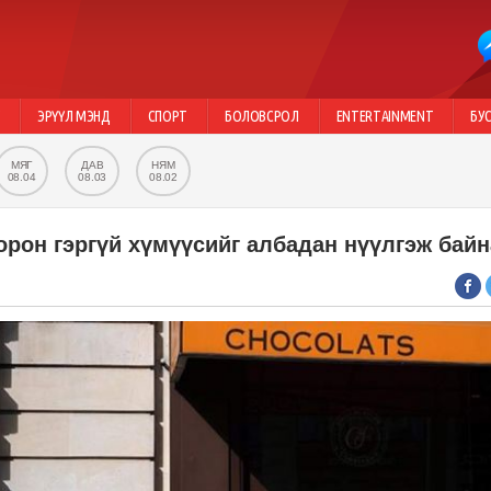
Г
ЭРҮҮЛ МЭНД
СПОРТ
БОЛОВСРОЛ
ENTERTAINMENT
БУ
МЯГ
ДАВ
НЯМ
08.04
08.03
08.02
рон гэргүй хүмүүсийг албадан нүүлгэж байн