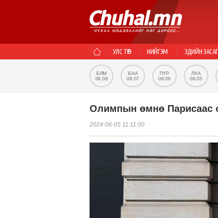
УЛС ТӨР
НИЙГЭМ
ЭДИЙН ЗАСА
БЯМ
БАА
ПҮР
ЛХА
08.08
08.07
08.06
08.05
Олимпын өмнө Парисаас о
2024-06-05 11:11:00